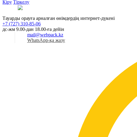
Кіру
Тіркелу
Қаз
Тауарды орауға арналған өнімдердің интернет-дүкені
+7 (727) 310-85-06
дс-жм 9.00-дан 18.00-ға дейін
mail@webpack.kz
WhatsApp-қа жазу