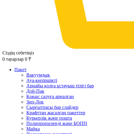
Сіздің себетіңіз
0
тауарлар
0
₸
Пакет
Вакуумдық
Ауа-көпіршікті
Арнайы қолға ұстауыш тілігі бар
Дой-Пак
Қоқыс салуға арналған
Зип-Лок
Сырғытпасы бар слайдер
Крафттан жасалған пакеттер
Курьерлік және пошта
Полипропиленді және БОПП
Майка