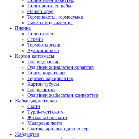
Полиэтилен пакеттері
Полипропилен қабы
Өлшеп-орау
Термопакеты, термосумки
Пакеты под саженцы
Пленка
Полиэтилен
Стрейч
Термоотырғыш
Ауа-көпіршікті
Картон қаптамасы
Гофроқораптар
Өздігінен жиналатын қораптар
Пошта қораптары
Терезесі бар қораптар
Картон тубусы
Гофрокартон
Өздігінен жабысатын конверттер
Жабысқақ ленталар
Скотч
Түрлі-түсті скотч
Жазбасы бар скотч
Малярлық лента
Скотчқа арналған диспенсер
Жабдықтар