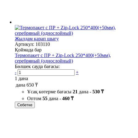
Жылдам қарап шығу
Артикул: 103110
Қоймада бар
Термопакет с ПР + Zip-Lock 250*400(+50мм),
серебряный (однослойный)
Бөлшек сауда бағасы:
-
+
1 дана
дана
650 ₸
Ұсақ көтерме бағасы
21
дана -
530 ₸
Оптом
55
дана -
460 ₸
Себетке