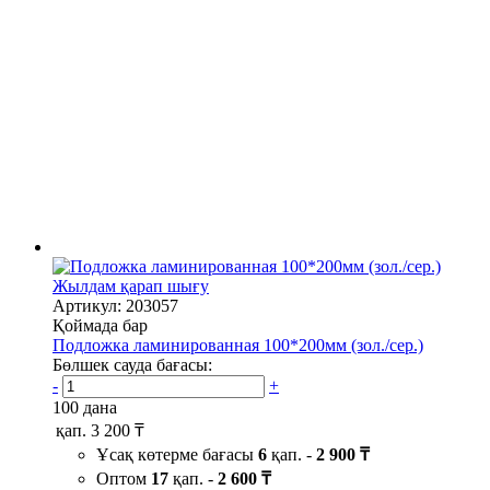
Жылдам қарап шығу
Артикул: 203057
Қоймада бар
Подложка ламинированная 100*200мм (зол./сер.)
Бөлшек сауда бағасы:
-
+
100 дана
қап.
3 200 ₸
Ұсақ көтерме бағасы
6
қап. -
2 900 ₸
Оптом
17
қап. -
2 600 ₸