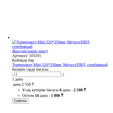
Жылдам қарап шығу
Артикул: 103101
Қоймада бар
Термопакет Mini 320*350мм, Металл/ПВД, серебряный
Бөлшек сауда бағасы:
-
+
1 дана
дана
2 550 ₸
Ұсақ көтерме бағасы
6
дана -
2 100 ₸
Оптом
14
дана -
1 800 ₸
Себетке