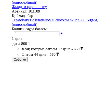
Жылдам қарап шығу
Артикул: 103109
Қоймада бар
Термопакет с клапаном и скотчем 420*450(+50)мм,
(однослойный)
Бөлшек сауда бағасы:
-
+
1 дана
дана
800 ₸
Ұсақ көтерме бағасы
17
дана -
660 ₸
Оптом
44
дана -
570 ₸
Себетке