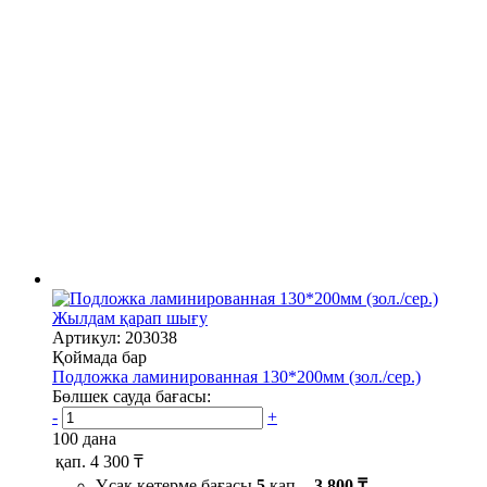
Жылдам қарап шығу
Артикул: 203038
Қоймада бар
Подложка ламинированная 130*200мм (зол./сер.)
Бөлшек сауда бағасы:
-
+
100 дана
қап.
4 300 ₸
Ұсақ көтерме бағасы
5
қап. -
3 800 ₸