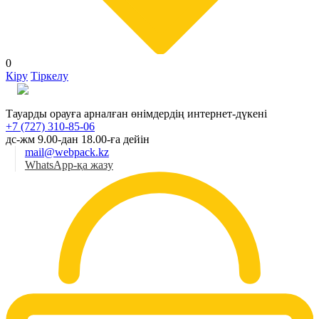
0
Кіру
Тіркелу
Қаз
Тауарды орауға арналған өнімдердің интернет-дүкені
+7 (727) 310-85-06
дс-жм 9.00-дан 18.00-ға дейін
mail@webpack.kz
WhatsApp-қа жазу