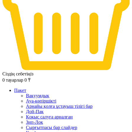
Сіздің себетіңіз
0
тауарлар
0
₸
Пакет
Вакуумдық
Ауа-көпіршікті
Арнайы қолға ұстауыш тілігі бар
Дой-Пак
Қоқыс салуға арналған
Зип-Лок
Сырғытпасы бар слайдер