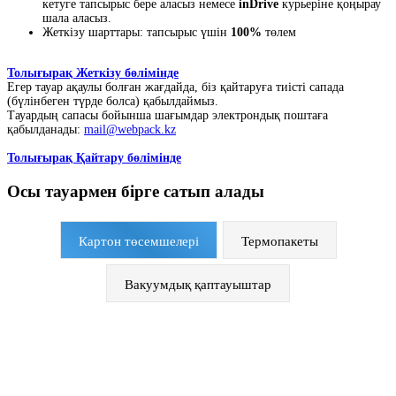
кетуге тапсырыс бере аласыз немесе
inDrive
курьеріне қоңырау
шала аласыз.
Жеткізу шарттары: тапсырыс үшін
100%
төлем
Толығырақ Жеткізу бөлімінде
Егер тауар ақаулы болған жағдайда, біз қайтаруға тиісті сапада
(бүлінбеген түрде болса) қабылдаймыз.
Тауардың сапасы бойынша шағымдар электрондық поштаға
қабылданады:
mail@webpack.kz
Толығырақ Қайтару бөлімінде
Осы тауармен бірге сатып алады
Картон төсемшелері
Термопакеты
Вакуумдық қаптауыштар