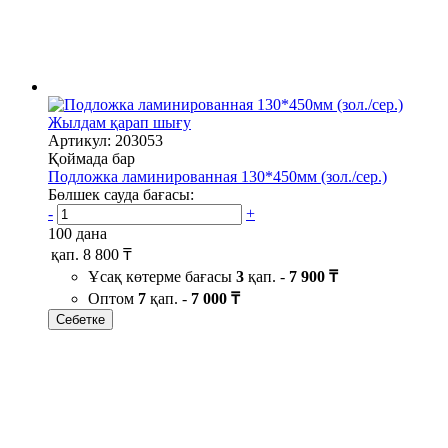
Жылдам қарап шығу
Артикул: 203053
Қоймада бар
Подложка ламинированная 130*450мм (зол./сер.)
Бөлшек сауда бағасы:
-
+
100 дана
қап.
8 800 ₸
Ұсақ көтерме бағасы
3
қап. -
7 900 ₸
Оптом
7
қап. -
7 000 ₸
Себетке