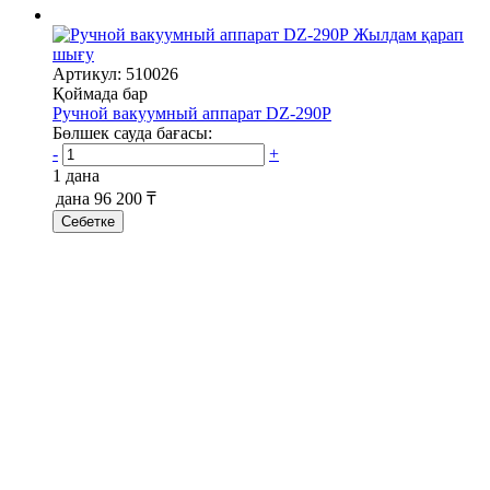
Жылдам қарап
шығу
Артикул: 510026
Қоймада бар
Ручной вакуумный аппарат DZ-290P
Бөлшек сауда бағасы:
-
+
1 дана
дана
96 200 ₸
Себетке