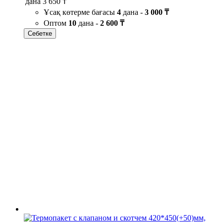
дана
3 650 ₸
Ұсақ көтерме бағасы
4
дана -
3 000 ₸
Оптом
10
дана -
2 600 ₸
Себетке