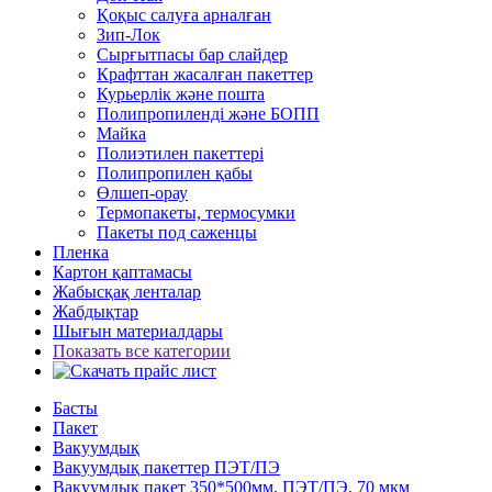
Қоқыс салуға арналған
Зип-Лок
Сырғытпасы бар слайдер
Крафттан жасалған пакеттер
Курьерлік және пошта
Полипропиленді және БОПП
Майка
Полиэтилен пакеттері
Полипропилен қабы
Өлшеп-орау
Термопакеты, термосумки
Пакеты под саженцы
Пленка
Картон қаптамасы
Жабысқақ ленталар
Жабдықтар
Шығын материалдары
Показать все категории
Басты
Пакет
Вакуумдық
Вакуумдық пакеттер ПЭТ/ПЭ
Вакуумдық пакет 350*500мм, ПЭТ/ПЭ, 70 мкм