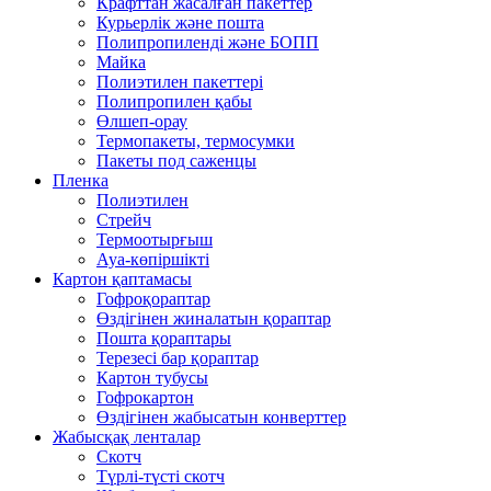
Крафттан жасалған пакеттер
Курьерлік және пошта
Полипропиленді және БОПП
Майка
Полиэтилен пакеттері
Полипропилен қабы
Өлшеп-орау
Термопакеты, термосумки
Пакеты под саженцы
Пленка
Полиэтилен
Стрейч
Термоотырғыш
Ауа-көпіршікті
Картон қаптамасы
Гофроқораптар
Өздігінен жиналатын қораптар
Пошта қораптары
Терезесі бар қораптар
Картон тубусы
Гофрокартон
Өздігінен жабысатын конверттер
Жабысқақ ленталар
Скотч
Түрлі-түсті скотч