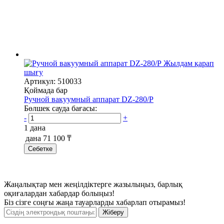
Жылдам қарап
шығу
Артикул: 510033
Қоймада бар
Ручной вакуумный аппарат DZ-280/P
Бөлшек сауда бағасы:
-
+
1 дана
дана
71 100 ₸
Себетке
Жаңалықтар мен жеңілдіктерге жазылыңыз, барлық
оқиғалардан хабардар болыңыз!
Біз сізге соңғы жаңа тауарларды хабарлап отырамыз!