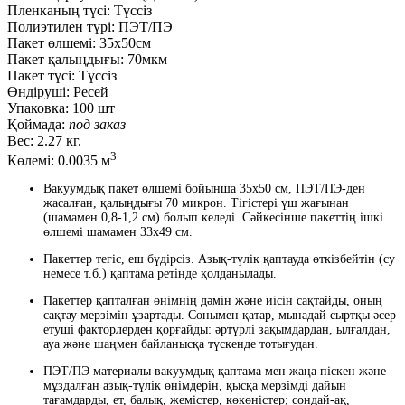
Пленканың түсі:
Түссіз
Полиэтилен түрі:
ПЭТ/ПЭ
Пакет өлшемі:
35x50см
Пакет қалыңдығы:
70мкм
Пакет түсі:
Түссіз
Өндіруші:
Ресей
Упаковка:
100 шт
Қоймада:
под заказ
Вес:
2.27 кг.
3
Көлемі:
0.0035 м
Вакуумдық пакет өлшемі бойынша 35х50 см, ПЭТ/ПЭ-ден
жасалған, қалыңдығы 70 микрон. Тігістері үш жағынан
(шамамен 0,8-1,2 см) болып келеді. Сәйкесінше пакеттің ішкі
өлшемі шамамен 33x49 см.
Пакеттер тегіс, еш бүдірсіз. Азық-түлік қаптауда өткізбейтін (су
немесе т.б.) қаптама ретінде қолданылады.
Пакеттер қапталған өнімнің дәмін және иісін сақтайды, оның
сақтау мерзімін ұзартады. Сонымен қатар, мынадай сыртқы әсер
етуші факторлерден қорғайды: әртүрлі зақымдардан, ылғалдан,
ауа және шаңмен байланысқа түскенде тотығудан.
ПЭТ/ПЭ материалы вакуумдық қаптама мен жаңа піскен және
мұздалған азық-түлік өнімдерін, қысқа мерзімді дайын
тағамдарды, ет, балық, жемістер, көкөністер; сондай-ақ,