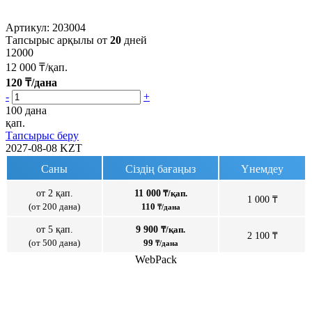
Артикул:
203004
Тапсырыс арқылы от
20
дней
12000
12 000
₸/қап.
120
₸/дана
-
+
100 дана
қап.
Тапсырыс беру
2027-08-08
KZT
Саны
Сіздің бағаңыз
Үнемдеу
от 2 қап.
11 000
₸/қап.
1 000 ₸
(от 200 дана)
110
₸/дана
от 5 қап.
9 900
₸/қап.
2 100 ₸
(от 500 дана)
99
₸/дана
WebPack