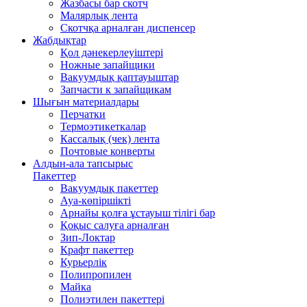
Жазбасы бар скотч
Малярлық лента
Скотчқа арналған диспенсер
Жабдықтар
Қол дәнекерлеуіштері
Ножные запайщики
Вакуумдық қаптауыштар
Запчасти к запайщикам
Шығын материалдары
Перчатки
Термоэтикеткалар
Кассалық (чек) лента
Почтовые конверты
Алдын-ала тапсырыс
Пакеттер
Вакуумдық пакеттер
Ауа-көпіршікті
Арнайы қолға ұстауыш тілігі бар
Қоқыс салуға арналған
Зип-Локтар
Крафт пакеттер
Курьерлік
Полипропилен
Майка
Полиэтилен пакеттері