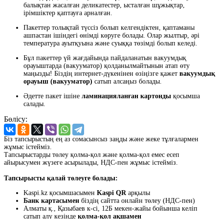
балықтан жасалған деликатестер, ысталған шұжықтар,
ірімшіктер қаптауға арналған.
Пакеттер толықтай түссіз болып келгендіктен, қаптаманы
ашпастан ішіндегі өнімді көруге болады. Олар жылтыр, әрі
температура ауытқуына және суыққа төзімді болып келеді.
Бұл пакеттер үй жағдайында пайдаланатын вакуумдық
орауыштарда (вакууматор) қолданылмайтынын атап өту
маңызды! Біздің интернет-дүкенінен өзіңізге қажет
вакуумдық
орауыш (вакууматор)
сатып алсаңыз болады.
Әдетте пакет ішіне
ламинацияланған картонды
қосымша
салады.
Бөлісу:
Біз тапсырыстың ең аз сомасынсыз заңды және жеке тұлғалармен
жұмыс істейміз.
Тапсырыстарды төлеу қолма-қол және қолма-қол емес есеп
айырысумен жүзеге асырылады, НДС-пен жұмыс істейміз.
Тапсырысты қалай төлеуге болады:
Kaspi.kz қосымшасымен
Kaspi QR
арқылы
Банк картасымен
біздің сайтта онлайн төлеу (НДС-пен)
Алматы қ., Қазыбаев к-сі, 12Б мекен-жайы бойынша келіп
сатып алу кезінде
қолма-қол ақшамен