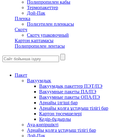
Полипропилен қабы
Термопакеттер
Дой-Пак
Пленка
Полиэтилен пленкасы
Скотч
Скотч упаковочный
Картон қаптамасы
Полипропилен лентасы
Пакет
Вакуумдық
Вакуумдық пакеттер ПЭТ/ПЭ
Вакуумные пакеты ПА/ПЭ
Вакуумные пакеты ОПА/ПЭ
Арнайы ілгіші бар
Арнайы қолға ұстауыш тілігі бар
Картон төсемшелері
Кедір-бұдырлы
Ауа-көпіршікті
Арнайы қолға ұстауыш тілігі бар
Дой-Пак