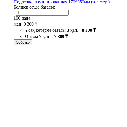
Подложка ламинированная 170*350мм (зол./сер.)
Бөлшек сауда бағасы:
-
+
100 дана
қап.
9 300 ₸
Ұсақ көтерме бағасы
3
қап. -
8 300 ₸
Оптом
7
қап. -
7 300 ₸
Себетке