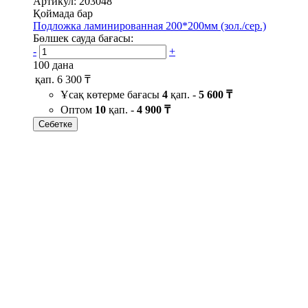
Артикул: 203048
Қоймада бар
Подложка ламинированная 200*200мм (зол./сер.)
Бөлшек сауда бағасы:
-
+
100 дана
қап.
6 300 ₸
Ұсақ көтерме бағасы
4
қап. -
5 600 ₸
Оптом
10
қап. -
4 900 ₸
Себетке