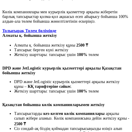
Көлік компаниялары мен курьерлік қызметтер арқылы жіберетін
барлық тапсырыстар қолма-қол ақшасыз есеп айырысу бойынша 100%
алдын-ала төлем бойынша жөнелтілетінін ескеріңіз.
Толығырақ Төлем бөлімінде
Алматы қ. бойынша жеткізу
Алматы қ. бойынша жеткізу құны
2500 ₸
Тапсырыс берген күні жеткізу
Жеткізу шарттары: тапсырыс үшін
100%
төлем
DPD және JetLogistic курьерлік қызметтері арқылы Қазақстан
бойынша жеткізу
DPD және JetLogistic курьерлік қызметтері арқылы жеткізу
құны –
КҚ тарифтеріне сәйкес
.
Жеткізу шарттары: тапсырыс үшін
100%
төлем
Қазақстан бойынша көлік компанияларымен жеткізу
Тапсырыстарды
кез-келген көлік компаниялары
арқылы
салып жібере аламыз. Көлік компаниясына дейін жеткізу құны -
2500 ₸
Сіз сондай-ақ біздің қоймадан тапсырысыңызды өзіңіз алып