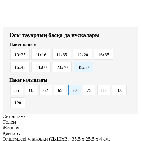
Осы тауардың басқа да нұсқалары
Пакет өлшемі
10x25
11x16
11х35
12x20
16x35
16х42
18х60
20x40
35x50
Пакет қалыңдығы
55
60
62
65
70
75
85
100
120
Сипаттама
Төлем
Жеткізу
Қайтару
Өлшемдері упаковки (ДxШxВ):
35.5
x
25.5
x
4 см.