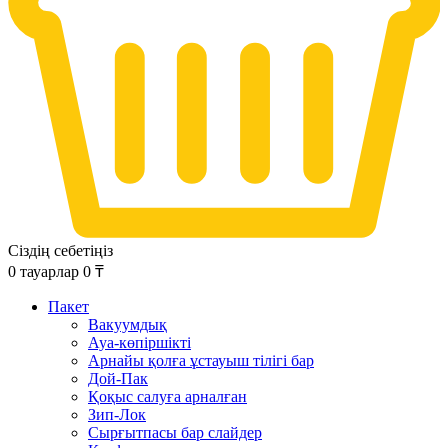
Сіздің себетіңіз
0
тауарлар
0
₸
Пакет
Вакуумдық
Ауа-көпіршікті
Арнайы қолға ұстауыш тілігі бар
Дой-Пак
Қоқыс салуға арналған
Зип-Лок
Сырғытпасы бар слайдер