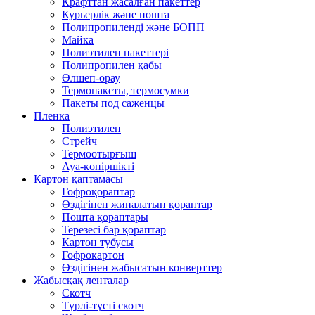
Крафттан жасалған пакеттер
Курьерлік және пошта
Полипропиленді және БОПП
Майка
Полиэтилен пакеттері
Полипропилен қабы
Өлшеп-орау
Термопакеты, термосумки
Пакеты под саженцы
Пленка
Полиэтилен
Стрейч
Термоотырғыш
Ауа-көпіршікті
Картон қаптамасы
Гофроқораптар
Өздігінен жиналатын қораптар
Пошта қораптары
Терезесі бар қораптар
Картон тубусы
Гофрокартон
Өздігінен жабысатын конверттер
Жабысқақ ленталар
Скотч
Түрлі-түсті скотч