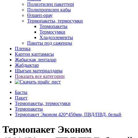
Полиэтилен пакеттері
Полипропилен қабы
Өлшеп-орау
Термопакеты, термосумки
Термопакеты
Термосумки
Хладоэлементы
Пакеты под саженцы
Пленка
Картон қаптамасы
Жабысқақ ленталар
Жабдықтар
Шығын материалдары
Показать все категории
Басты
Пакет
Термопакеты, термосумки
Термопакеты
Термопакет Эконом 420*450мм, ПВД/ПВД, белый
Термопакет Эконом