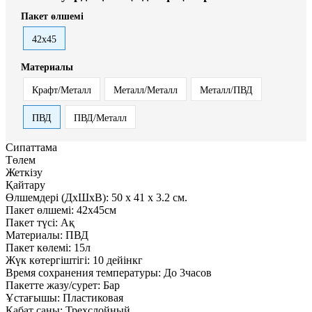
Пакет өлшемі
42х45
Материалы
Крафт/Металл
Металл/Металл
Металл/ПВД
ПВД
ПВД/Металл
Сипаттама
Төлем
Жеткізу
Қайтару
Өлшемдері (ДxШxВ):
50
x
41
x
3.2 см.
Пакет өлшемі:
42х45см
Пакет түсі:
Ақ
Материалы:
ПВД
Пакет көлемі:
15л
Жүк көтергіштігі:
10 дейінкг
Время сохранения температуры:
До 3часов
Пакетте жазу/сурет:
Бар
Ұстағышы:
Пластиковая
Қабат саны:
Трехслойный