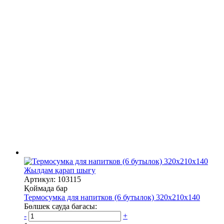
Жылдам қарап шығу
Артикул: 103115
Қоймада бар
Термосумка для напитков (6 бутылок) 320х210х140
Бөлшек сауда бағасы:
-
+