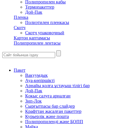
Полипропилен қабы
Термопакеттер
Дой-Пак
Пленка
Полиэтилен пленкасы
Скотч
Скотч упаковочный
Картон қаптамасы
Полипропилен лентасы
Пакет
Вакуумдық
Ауа-көпіршікті
Арнайы қолға ұстауыш тілігі бар
Дой-Пак
Қоқыс салуға арналған
Зип-Лок
Сырғытпасы бар слайдер
Крафттан жасалған пакеттер
Курьерлік және пошта
Полипропиленді және БОПП
Майка