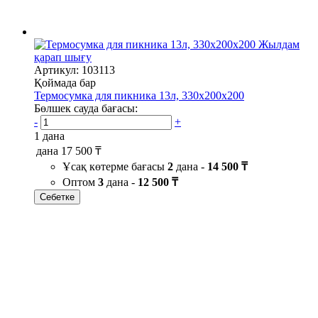
Жылдам
қарап шығу
Артикул: 103113
Қоймада бар
Термосумка для пикника 13л, 330х200х200
Бөлшек сауда бағасы:
-
+
1 дана
дана
17 500 ₸
Ұсақ көтерме бағасы
2
дана -
14 500 ₸
Оптом
3
дана -
12 500 ₸
Себетке