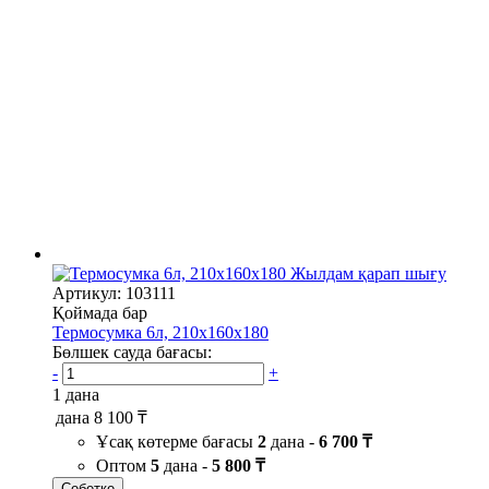
Жылдам қарап шығу
Артикул: 103111
Қоймада бар
Термосумка 6л, 210х160х180
Бөлшек сауда бағасы:
-
+
1 дана
дана
8 100 ₸
Ұсақ көтерме бағасы
2
дана -
6 700 ₸
Оптом
5
дана -
5 800 ₸
Себетке