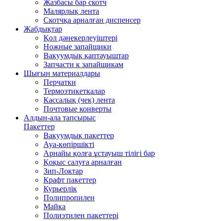
Жазбасы бар скотч
Малярлық лента
Скотчқа арналған диспенсер
Жабдықтар
Қол дәнекерлеуіштері
Ножные запайщики
Вакуумдық қаптауыштар
Запчасти к запайщикам
Шығын материалдары
Перчатки
Термоэтикеткалар
Кассалық (чек) лента
Почтовые конверты
Алдын-ала тапсырыс
Пакеттер
Вакуумдық пакеттер
Ауа-көпіршікті
Арнайы қолға ұстауыш тілігі бар
Қоқыс салуға арналған
Зип-Локтар
Крафт пакеттер
Курьерлік
Полипропилен
Майка
Полиэтилен пакеттері