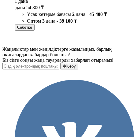
1 дана
дана
54 800 ₸
Ұсақ көтерме бағасы
2
дана -
45 400 ₸
Оптом
3
дана -
39 100 ₸
Себетке
Жаңалықтар мен жеңілдіктерге жазылыңыз, барлық
оқиғалардан хабардар болыңыз!
Біз сізге соңғы жаңа тауарларды хабарлап отырамыз!