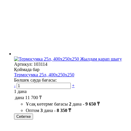
Жылдам қарап шығу
Артикул: 103114
Қоймада бар
Термосумка 25л, 400х250х250
Бөлшек сауда бағасы:
-
+
1 дана
дана
11 700 ₸
Ұсақ көтерме бағасы
2
дана -
9 650 ₸
Оптом
3
дана -
8 350 ₸
Себетке