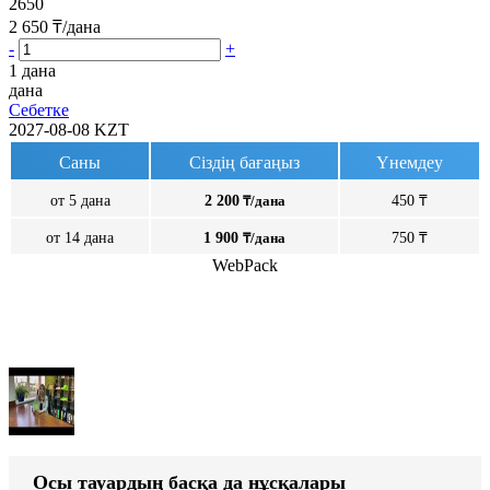
2650
2 650
₸/дана
-
+
1 дана
дана
Себетке
2027-08-08
KZT
Саны
Сіздің бағаңыз
Үнемдеу
от 5 дана
2 200
₸/дана
450 ₸
от 14 дана
1 900
₸/дана
750 ₸
WebPack
Осы тауардың басқа да нұсқалары