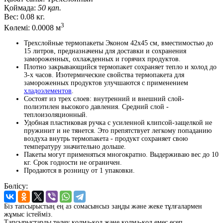
Қоймада:
50 қап.
Вес:
0.08 кг.
3
Көлемі:
0.0008 м
Трехслойные термопакеты Эконом 42х45 см, вместимостью до
15 литров, предназначены для доставки и сохранения
замороженных, охлажденных и горячих продуктов.
Плотно закрывающийся термопакет сохраняет тепло и холод до
3-х часов. Изотермические свойства термопакета для
замороженных продуктов улучшаются с применением
хладоэлементов
.
Состоят из трех слоев: внутренний и внешний слой-
полиэтилен высокого давления. Средний слой -
теплоизоляционный.
Удобная пластиковая ручка с усиленной клипсой-защелкой не
пружинит и не тянется. Это препятствует легкому попаданию
воздуха внутрь термопакета - продукт сохраняет свою
температуру значительно дольше.
Пакеты могут применяться многократно. Выдерживаю вес до 10
кг. Срок годности не ограничен.
Продаются в розницу от 1 упаковки.
Бөлісу:
Біз тапсырыстың ең аз сомасынсыз заңды және жеке тұлғалармен
жұмыс істейміз.
Тапсырыстарды төлеу қолма-қол және қолма-қол емес есеп