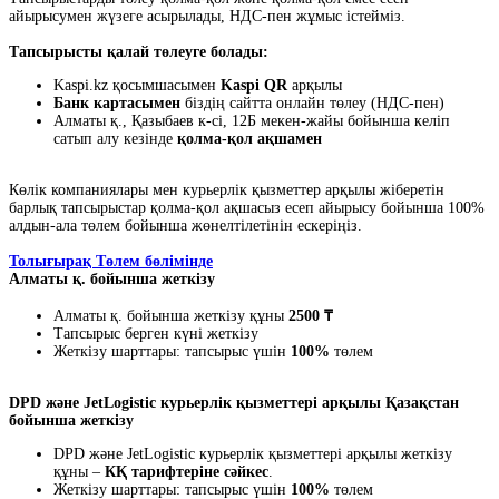
айырысумен жүзеге асырылады, НДС-пен жұмыс істейміз.
Тапсырысты қалай төлеуге болады:
Kaspi.kz қосымшасымен
Kaspi QR
арқылы
Банк картасымен
біздің сайтта онлайн төлеу (НДС-пен)
Алматы қ., Қазыбаев к-сі, 12Б мекен-жайы бойынша келіп
сатып алу кезінде
қолма-қол ақшамен
Көлік компаниялары мен курьерлік қызметтер арқылы жіберетін
барлық тапсырыстар қолма-қол ақшасыз есеп айырысу бойынша 100%
алдын-ала төлем бойынша жөнелтілетінін ескеріңіз.
Толығырақ Төлем бөлімінде
Алматы қ. бойынша жеткізу
Алматы қ. бойынша жеткізу құны
2500 ₸
Тапсырыс берген күні жеткізу
Жеткізу шарттары: тапсырыс үшін
100%
төлем
DPD және JetLogistic курьерлік қызметтері арқылы Қазақстан
бойынша жеткізу
DPD және JetLogistic курьерлік қызметтері арқылы жеткізу
құны –
КҚ тарифтеріне сәйкес
.
Жеткізу шарттары: тапсырыс үшін
100%
төлем