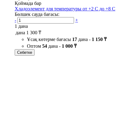
Қоймада бар
Хладоэлемент для температуры от +2 С до +8 С
Бөлшек сауда бағасы:
-
+
1 дана
дана
1 300 ₸
Ұсақ көтерме бағасы
17
дана -
1 150 ₸
Оптом
54
дана -
1 000 ₸
Себетке