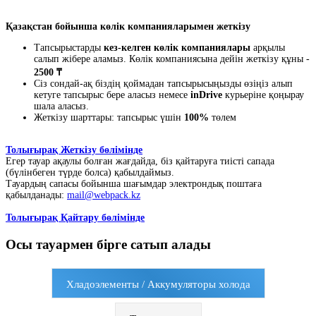
Қазақстан бойынша көлік компанияларымен жеткізу
Тапсырыстарды
кез-келген көлік компаниялары
арқылы
салып жібере аламыз. Көлік компаниясына дейін жеткізу құны -
2500 ₸
Сіз сондай-ақ біздің қоймадан тапсырысыңызды өзіңіз алып
кетуге тапсырыс бере аласыз немесе
inDrive
курьеріне қоңырау
шала аласыз.
Жеткізу шарттары: тапсырыс үшін
100%
төлем
Толығырақ Жеткізу бөлімінде
Егер тауар ақаулы болған жағдайда, біз қайтаруға тиісті сапада
(бүлінбеген түрде болса) қабылдаймыз.
Тауардың сапасы бойынша шағымдар электрондық поштаға
қабылданады:
mail@webpack.kz
Толығырақ Қайтару бөлімінде
Осы тауармен бірге сатып алады
Хладоэлементы / Аккумуляторы холода