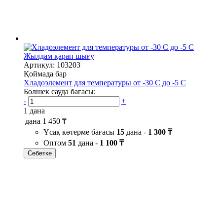
Жылдам қарап шығу
Артикул: 103203
Қоймада бар
Хладоэлемент для температуры от -30 С до -5 С
Бөлшек сауда бағасы:
-
+
1 дана
дана
1 450 ₸
Ұсақ көтерме бағасы
15
дана -
1 300 ₸
Оптом
51
дана -
1 100 ₸
Себетке