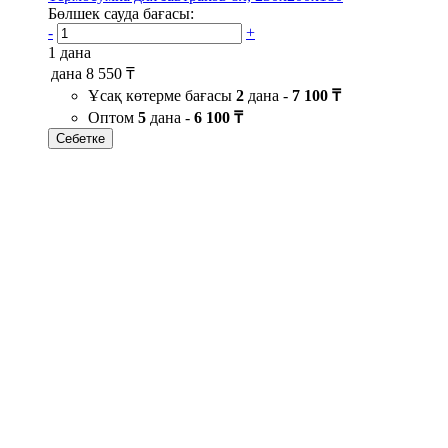
Бөлшек сауда бағасы:
-
+
1 дана
дана
8 550 ₸
Ұсақ көтерме бағасы
2
дана -
7 100 ₸
Оптом
5
дана -
6 100 ₸
Себетке