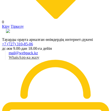
0
Кіру
Тіркелу
Қаз
Тауарды орауға арналған өнімдердің интернет-дүкені
+7 (727) 310-85-06
дс-жм 9.00-дан 18.00-ға дейін
mail@webpack.kz
WhatsApp-қа жазу