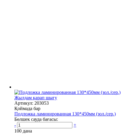
Жылдам қарап шығу
Артикул: 203053
Қоймада бар
Подложка ламинированная 130*450мм (зол./сер.)
Бөлшек сауда бағасы:
-
+
100 дана