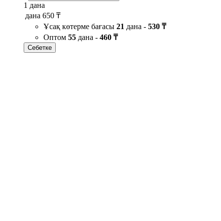
1 дана
дана
650 ₸
Ұсақ көтерме бағасы
21
дана -
530 ₸
Оптом
55
дана -
460 ₸
Себетке