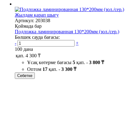
Жылдам қарап шығу
Артикул: 203038
Қоймада бар
Подложка ламинированная 130*200мм (зол./сер.)
Бөлшек сауда бағасы:
-
+
100 дана
қап.
4 300 ₸
Ұсақ көтерме бағасы
5
қап. -
3 800 ₸
Оптом
17
қап. -
3 300 ₸
Себетке