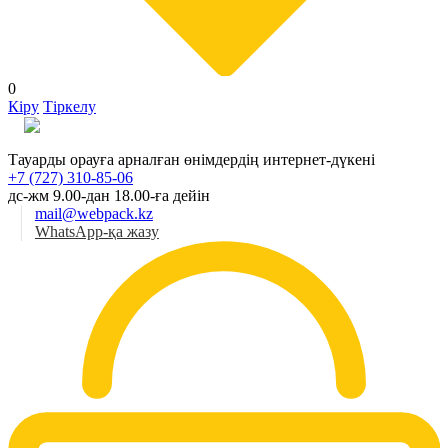
0
Кіру
Тіркелу
Қаз
Тауарды орауға арналған өнімдердің интернет-дүкені
+7 (727) 310-85-06
дс-жм 9.00-дан 18.00-ға дейін
mail@webpack.kz
WhatsApp-қа жазу