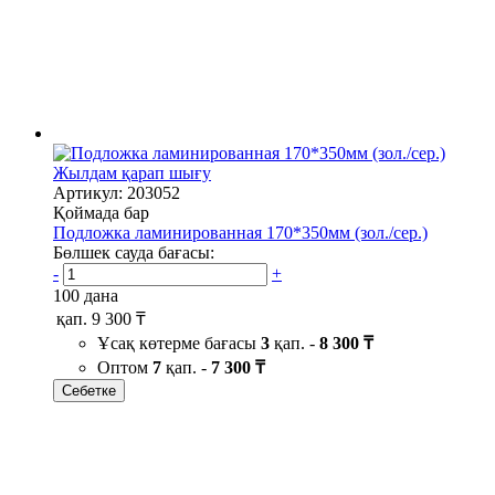
Жылдам қарап шығу
Артикул: 203052
Қоймада бар
Подложка ламинированная 170*350мм (зол./сер.)
Бөлшек сауда бағасы:
-
+
100 дана
қап.
9 300 ₸
Ұсақ көтерме бағасы
3
қап. -
8 300 ₸
Оптом
7
қап. -
7 300 ₸
Себетке