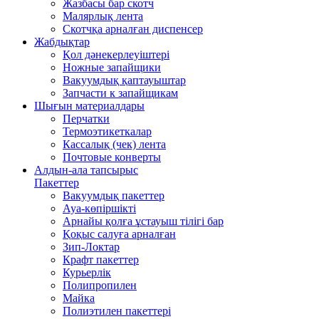
Жазбасы бар скотч
Малярлық лента
Скотчқа арналған диспенсер
Жабдықтар
Қол дәнекерлеуіштері
Ножные запайщики
Вакуумдық қаптауыштар
Запчасти к запайщикам
Шығын материалдары
Перчатки
Термоэтикеткалар
Кассалық (чек) лента
Почтовые конверты
Алдын-ала тапсырыс
Пакеттер
Вакуумдық пакеттер
Ауа-көпіршікті
Арнайы қолға ұстауыш тілігі бар
Қоқыс салуға арналған
Зип-Локтар
Крафт пакеттер
Курьерлік
Полипропилен
Майка
Полиэтилен пакеттері