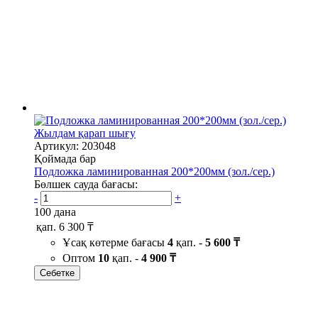
Жылдам қарап шығу
Артикул: 203048
Қоймада бар
Подложка ламинированная 200*200мм (зол./сер.)
Бөлшек сауда бағасы:
-
+
100 дана
қап.
6 300 ₸
Ұсақ көтерме бағасы
4
қап. -
5 600 ₸
Оптом
10
қап. -
4 900 ₸
Себетке