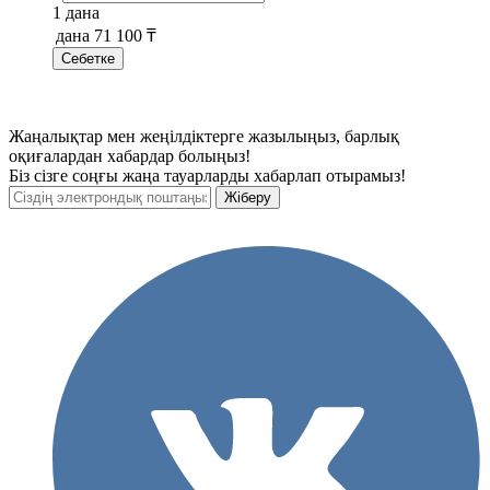
1 дана
дана
71 100 ₸
Себетке
Жаңалықтар мен жеңілдіктерге жазылыңыз, барлық
оқиғалардан хабардар болыңыз!
Біз сізге соңғы жаңа тауарларды хабарлап отырамыз!