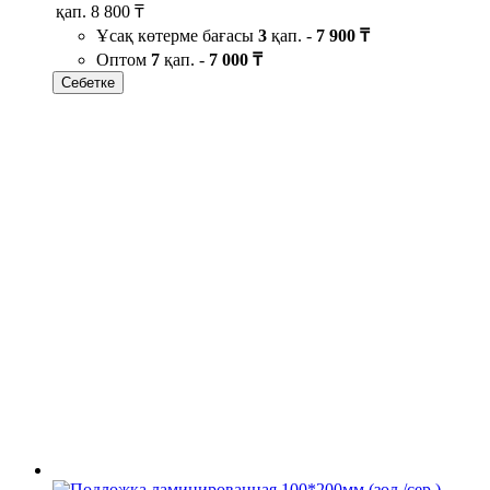
қап.
8 800 ₸
Ұсақ көтерме бағасы
3
қап. -
7 900 ₸
Оптом
7
қап. -
7 000 ₸
Себетке