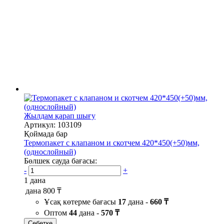
Жылдам қарап шығу
Артикул: 103109
Қоймада бар
Термопакет с клапаном и скотчем 420*450(+50)мм,
(однослойный)
Бөлшек сауда бағасы:
-
+
1 дана
дана
800 ₸
Ұсақ көтерме бағасы
17
дана -
660 ₸
Оптом
44
дана -
570 ₸
Себетке