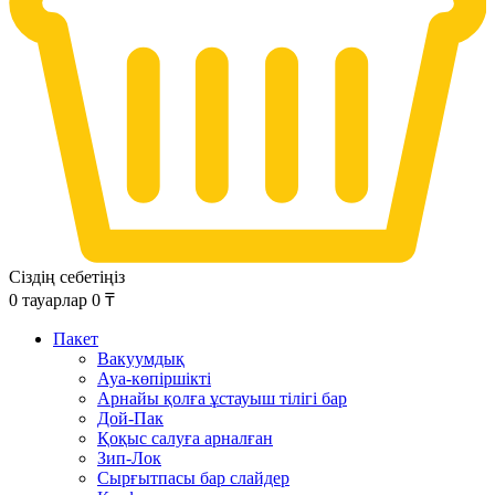
Сіздің себетіңіз
0
тауарлар
0
₸
Пакет
Вакуумдық
Ауа-көпіршікті
Арнайы қолға ұстауыш тілігі бар
Дой-Пак
Қоқыс салуға арналған
Зип-Лок
Сырғытпасы бар слайдер