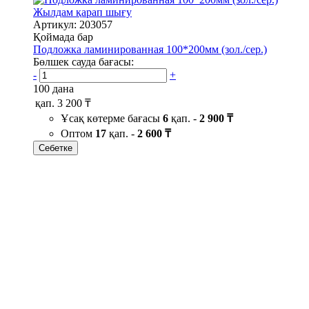
Жылдам қарап шығу
Артикул: 203057
Қоймада бар
Подложка ламинированная 100*200мм (зол./сер.)
Бөлшек сауда бағасы:
-
+
100 дана
қап.
3 200 ₸
Ұсақ көтерме бағасы
6
қап. -
2 900 ₸
Оптом
17
қап. -
2 600 ₸
Себетке