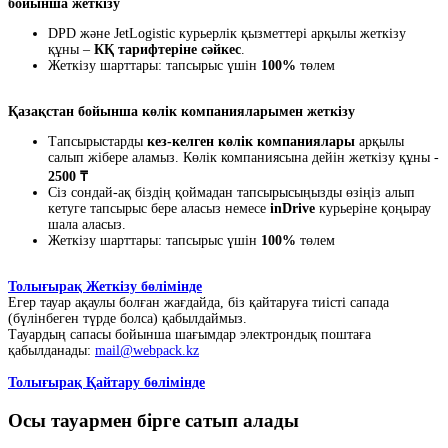
бойынша жеткізу
DPD және JetLogistic курьерлік қызметтері арқылы жеткізу
құны –
КҚ тарифтеріне сәйкес
.
Жеткізу шарттары: тапсырыс үшін
100%
төлем
Қазақстан бойынша көлік компанияларымен жеткізу
Тапсырыстарды
кез-келген көлік компаниялары
арқылы
салып жібере аламыз. Көлік компаниясына дейін жеткізу құны -
2500 ₸
Сіз сондай-ақ біздің қоймадан тапсырысыңызды өзіңіз алып
кетуге тапсырыс бере аласыз немесе
inDrive
курьеріне қоңырау
шала аласыз.
Жеткізу шарттары: тапсырыс үшін
100%
төлем
Толығырақ Жеткізу бөлімінде
Егер тауар ақаулы болған жағдайда, біз қайтаруға тиісті сапада
(бүлінбеген түрде болса) қабылдаймыз.
Тауардың сапасы бойынша шағымдар электрондық поштаға
қабылданады:
mail@webpack.kz
Толығырақ Қайтару бөлімінде
Осы тауармен бірге сатып алады