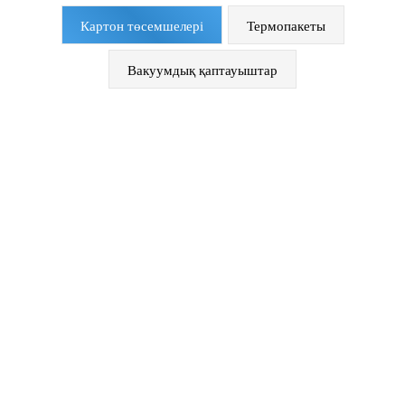
Картон төсемшелері
Термопакеты
Вакуумдық қаптауыштар