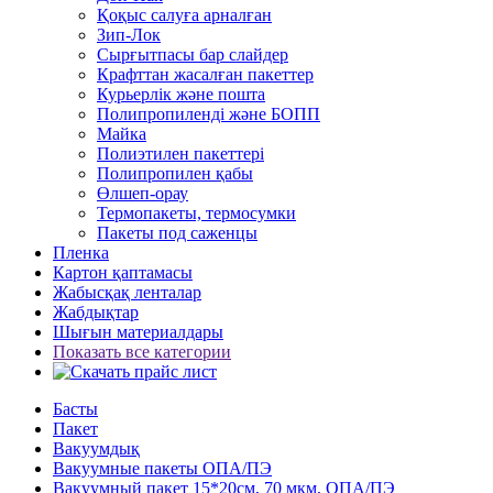
Қоқыс салуға арналған
Зип-Лок
Сырғытпасы бар слайдер
Крафттан жасалған пакеттер
Курьерлік және пошта
Полипропиленді және БОПП
Майка
Полиэтилен пакеттері
Полипропилен қабы
Өлшеп-орау
Термопакеты, термосумки
Пакеты под саженцы
Пленка
Картон қаптамасы
Жабысқақ ленталар
Жабдықтар
Шығын материалдары
Показать все категории
Басты
Пакет
Вакуумдық
Вакуумные пакеты ОПА/ПЭ
Вакуумный пакет 15*20см, 70 мкм, ОПА/ПЭ