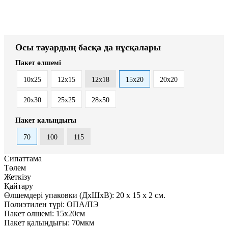
Осы тауардың басқа да нұсқалары
Пакет өлшемі
10x25
12x15
12x18
15x20
20x20
20x30
25х25
28x50
Пакет қалыңдығы
70
100
115
Сипаттама
Төлем
Жеткізу
Қайтару
Өлшемдері упаковки (ДxШxВ):
20
x
15
x
2 см.
Полиэтилен түрі:
ОПА/ПЭ
Пакет өлшемі:
15x20см
Пакет қалыңдығы:
70мкм