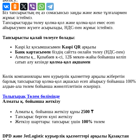
Біз тапсырыстың ең аз сомасынсыз заңды және жеке тұлғалармен
жұмыс істейміз.
Тапсырыстарды төлеу қолма-қол және қолма-қол емес есеп
айырысумен жүзеге асырылады, НДС-пен жұмыс істейміз.
Тапсырысты қалай төлеуге болады:
Kaspi.kz қосымшасымен
Kaspi QR
арқылы
Банк картасымен
біздің сайтта онлайн төлеу (НДС-пен)
Алматы қ., Қазыбаев к-сі, 12Б мекен-жайы бойынша келіп
сатып алу кезінде
қолма-қол ақшамен
Көлік компаниялары мен курьерлік қызметтер арқылы жіберетін
барлық тапсырыстар қолма-қол ақшасыз есеп айырысу бойынша 100%
алдын-ала төлем бойынша жөнелтілетінін ескеріңіз.
Толығырақ Төлем бөлімінде
Алматы қ. бойынша жеткізу
Алматы қ. бойынша жеткізу құны
2500 ₸
Тапсырыс берген күні жеткізу
Жеткізу шарттары: тапсырыс үшін
100%
төлем
DPD және JetLogistic курьерлік қызметтері арқылы Қазақстан