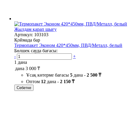
Жылдам қарап шығу
Артикул: 103103
Қоймада бар
Термопакет Эконом 420*450мм, ПВД/Металл, белый
Бөлшек сауда бағасы:
-
+
1 дана
дана
3 000 ₸
Ұсақ көтерме бағасы
5
дана -
2 500 ₸
Оптом
12
дана -
2 150 ₸
Себетке