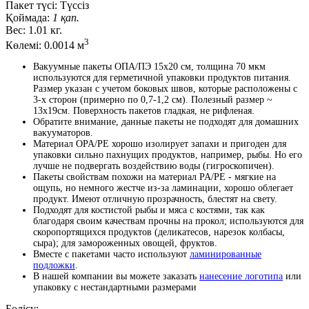
Пакет түсі:
Түссіз
Қоймада:
1 қап.
Вес:
1.01 кг.
3
Көлемі:
0.0014 м
Вакуумные пакеты ОПА/ПЭ 15x20 см, толщина 70 мкм
используются для герметичной упаковки продуктов питания.
Размер указан с учетом боковых швов, которые расположены с
3-х сторон (примерно по 0,7-1,2 см). Полезный размер ~
13x19см. Поверхность пакетов гладкая, не рифленая.
Обратите внимание, данные пакеты не подходят для домашних
вакууматоров.
Материал OPA/PE хорошо изолирует запахи и пригоден для
упаковки сильно пахнущих продуктов, например, рыбы. Но его
лучше не подвергать воздействию воды (гигроскопичен).
Пакеты свойствам похожи на материал PA/PE - мягкие на
ощупь, но немного жестче из-за ламинации, хорошо облегает
продукт. Имеют отличную прозрачность, блестят на свету.
Подходят для костистой рыбы и мяса с костями, так как
благодаря своим качествам прочны на прокол; используются для
скоропортящихся продуктов (деликатесов, нарезок колбасы,
сыра); для замороженных овощей, фруктов.
Вместе с пакетами часто используют
ламинированные
подложки
.
В нашей компании вы можете заказать
нанесение логотипа
или
упаковку с нестандартными размерами
Бөлісу: