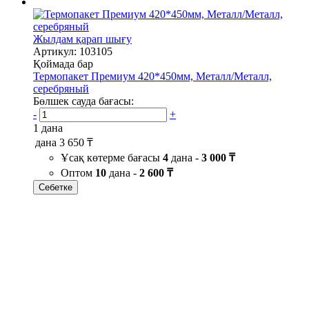
Жылдам қарап шығу
Артикул: 103105
Қоймада бар
Термопакет Премиум 420*450мм, Металл/Металл,
серебряный
Бөлшек сауда бағасы:
-
+
1 дана
дана
3 650 ₸
Ұсақ көтерме бағасы
4
дана -
3 000 ₸
Оптом
10
дана -
2 600 ₸
Себетке