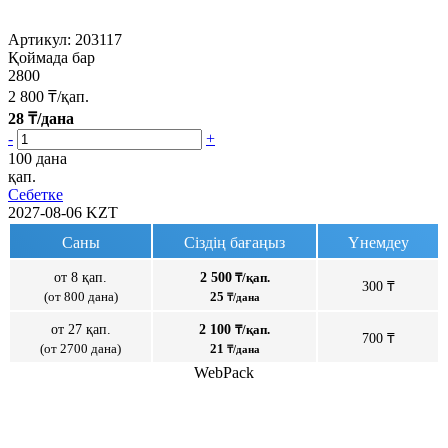
Артикул:
203117
Қоймада бар
2800
2 800
₸/қап.
28
₸/дана
-
+
100 дана
қап.
Себетке
2027-08-06
KZT
Саны
Сіздің бағаңыз
Үнемдеу
от 8 қап.
2 500
₸/қап.
300 ₸
(от 800 дана)
25
₸/дана
от 27 қап.
2 100
₸/қап.
700 ₸
(от 2700 дана)
21
₸/дана
WebPack