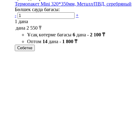
Термопакет Mini 320*350мм, Металл/ПВД, серебряный
Бөлшек сауда бағасы:
-
+
1 дана
дана
2 550 ₸
Ұсақ көтерме бағасы
6
дана -
2 100 ₸
Оптом
14
дана -
1 800 ₸
Себетке