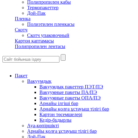
Полипропилен қабы
Термопакеттер
Дой-Пак
Пленка
Полиэтилен пленкасы
Скотч
Скотч упаковочный
Картон қаптамасы
Полипропилен лентасы
Пакет
Вакуумдық
Вакуумдық пакеттер ПЭТ/ПЭ
Вакуумные пакеты ПА/ПЭ
Вакуумные пакеты ОПА/ПЭ
Арнайы ілгіші бар
Арнайы қолға ұстауыш тілігі бар
Картон төсемшелері
Кедір-бұдырлы
Ауа-көпіршікті
Арнайы қолға ұстауыш тілігі бар
Дой-Пак