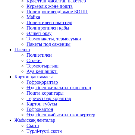
Крафттан жасалған пакеттер
Курьерлік және пошта
Полипропиленді және БОПП
Майка
Полиэтилен пакеттері
Полипропилен қабы
Өлшеп-орау
Термопакеты, термосумки
Пакеты под саженцы
Пленка
Полиэтилен
Стрейч
Термоотырғыш
Ауа-көпіршікті
Картон қаптамасы
Гофроқораптар
Өздігінен жиналатын қораптар
Пошта қораптары
Терезесі бар қораптар
Картон тубусы
Гофрокартон
Өздігінен жабысатын конверттер
Жабысқақ ленталар
Скотч
Түрлі-түсті скотч