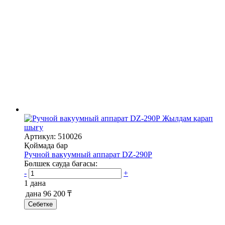
Жылдам қарап
шығу
Артикул: 510026
Қоймада бар
Ручной вакуумный аппарат DZ-290P
Бөлшек сауда бағасы:
-
+
1 дана
дана
96 200 ₸
Себетке