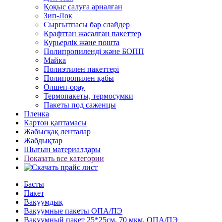
Қоқыс салуға арналған
Зип-Лок
Сырғытпасы бар слайдер
Крафттан жасалған пакеттер
Курьерлік және пошта
Полипропиленді және БОПП
Майка
Полиэтилен пакеттері
Полипропилен қабы
Өлшеп-орау
Термопакеты, термосумки
Пакеты под саженцы
Пленка
Картон қаптамасы
Жабысқақ ленталар
Жабдықтар
Шығын материалдары
Показать все категории
Басты
Пакет
Вакуумдық
Вакуумные пакеты ОПА/ПЭ
Вакуумный пакет 25*25см, 70 мкм, ОПА/ПЭ