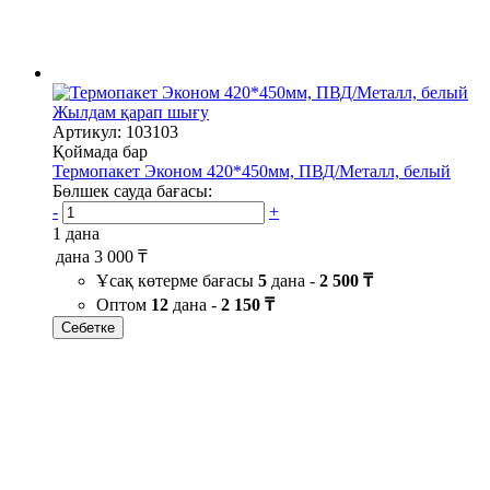
Жылдам қарап шығу
Артикул: 103103
Қоймада бар
Термопакет Эконом 420*450мм, ПВД/Металл, белый
Бөлшек сауда бағасы:
-
+
1 дана
дана
3 000 ₸
Ұсақ көтерме бағасы
5
дана -
2 500 ₸
Оптом
12
дана -
2 150 ₸
Себетке