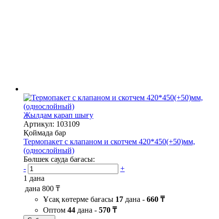
Жылдам қарап шығу
Артикул: 103109
Қоймада бар
Термопакет с клапаном и скотчем 420*450(+50)мм,
(однослойный)
Бөлшек сауда бағасы:
-
+
1 дана
дана
800 ₸
Ұсақ көтерме бағасы
17
дана -
660 ₸
Оптом
44
дана -
570 ₸