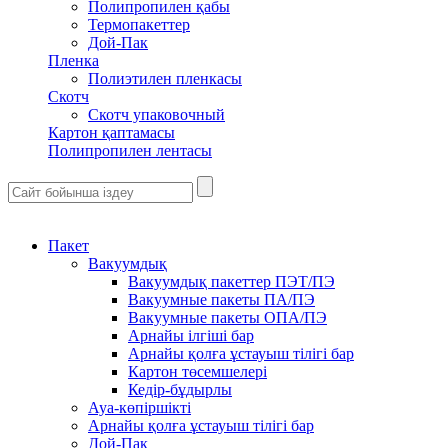
Полипропилен қабы
Термопакеттер
Дой-Пак
Пленка
Полиэтилен пленкасы
Скотч
Скотч упаковочный
Картон қаптамасы
Полипропилен лентасы
Пакет
Вакуумдық
Вакуумдық пакеттер ПЭТ/ПЭ
Вакуумные пакеты ПА/ПЭ
Вакуумные пакеты ОПА/ПЭ
Арнайы ілгіші бар
Арнайы қолға ұстауыш тілігі бар
Картон төсемшелері
Кедір-бұдырлы
Ауа-көпіршікті
Арнайы қолға ұстауыш тілігі бар
Дой-Пак