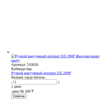
Жылдам қарап
шығу
Артикул: 510026
Қоймада бар
Ручной вакуумный аппарат DZ-290P
Бөлшек сауда бағасы:
-
+
1 дана
дана
96 200 ₸
Себетке