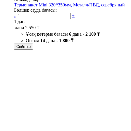
Термопакет Mini 320*350мм, Металл/ПВД, серебряный
Бөлшек сауда бағасы:
-
+
1 дана
дана
2 550 ₸
Ұсақ көтерме бағасы
6
дана -
2 100 ₸
Оптом
14
дана -
1 800 ₸
Себетке