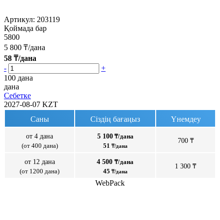
Артикул:
203119
Қоймада бар
5800
5 800
₸/дана
58
₸/дана
-
+
100 дана
дана
Себетке
2027-08-07
KZT
Саны
Сіздің бағаңыз
Үнемдеу
от 4 дана
5 100
₸/дана
700 ₸
(от 400 дана)
51
₸/дана
от 12 дана
4 500
₸/дана
1 300 ₸
(от 1200 дана)
45
₸/дана
WebPack