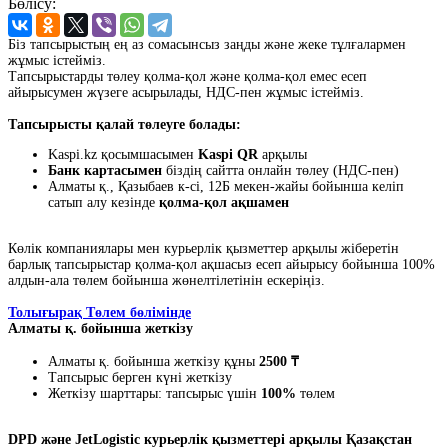
Бөлісу:
Біз тапсырыстың ең аз сомасынсыз заңды және жеке тұлғалармен
жұмыс істейміз.
Тапсырыстарды төлеу қолма-қол және қолма-қол емес есеп
айырысумен жүзеге асырылады, НДС-пен жұмыс істейміз.
Тапсырысты қалай төлеуге болады:
Kaspi.kz қосымшасымен
Kaspi QR
арқылы
Банк картасымен
біздің сайтта онлайн төлеу (НДС-пен)
Алматы қ., Қазыбаев к-сі, 12Б мекен-жайы бойынша келіп
сатып алу кезінде
қолма-қол ақшамен
Көлік компаниялары мен курьерлік қызметтер арқылы жіберетін
барлық тапсырыстар қолма-қол ақшасыз есеп айырысу бойынша 100%
алдын-ала төлем бойынша жөнелтілетінін ескеріңіз.
Толығырақ Төлем бөлімінде
Алматы қ. бойынша жеткізу
Алматы қ. бойынша жеткізу құны
2500 ₸
Тапсырыс берген күні жеткізу
Жеткізу шарттары: тапсырыс үшін
100%
төлем
DPD және JetLogistic курьерлік қызметтері арқылы Қазақстан