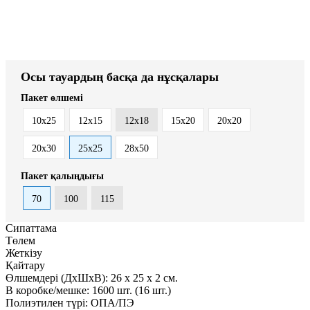
Осы тауардың басқа да нұсқалары
Пакет өлшемі
10x25
12x15
12x18
15x20
20x20
20x30
25х25
28x50
Пакет қалыңдығы
70
100
115
Сипаттама
Төлем
Жеткізу
Қайтару
Өлшемдері (ДxШxВ):
26
x
25
x
2 см.
В коробке/мешке:
1600 шт. (16 шт.)
Полиэтилен түрі:
ОПА/ПЭ