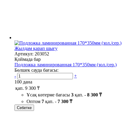
Жылдам қарап шығу
Артикул: 203052
Қоймада бар
Подложка ламинированная 170*350мм (зол./сер.)
Бөлшек сауда бағасы:
-
+
100 дана
қап.
9 300 ₸
Ұсақ көтерме бағасы
3
қап. -
8 300 ₸
Оптом
7
қап. -
7 300 ₸
Себетке