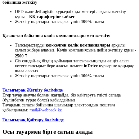
бойынша жеткізу
DPD және JetLogistic курьерлік қызметтері арқылы жеткізу
құны –
КҚ тарифтеріне сәйкес
.
Жеткізу шарттары: тапсырыс үшін
100%
төлем
Қазақстан бойынша көлік компанияларымен жеткізу
Тапсырыстарды
кез-келген көлік компаниялары
арқылы
салып жібере аламыз. Көлік компаниясына дейін жеткізу құны -
2500 ₸
Сіз сондай-ақ біздің қоймадан тапсырысыңызды өзіңіз алып
кетуге тапсырыс бере аласыз немесе
inDrive
курьеріне қоңырау
шала аласыз.
Жеткізу шарттары: тапсырыс үшін
100%
төлем
Толығырақ Жеткізу бөлімінде
Егер тауар ақаулы болған жағдайда, біз қайтаруға тиісті сапада
(бүлінбеген түрде болса) қабылдаймыз.
Тауардың сапасы бойынша шағымдар электрондық поштаға
қабылданады:
mail@webpack.kz
Толығырақ Қайтару бөлімінде
Осы тауармен бірге сатып алады