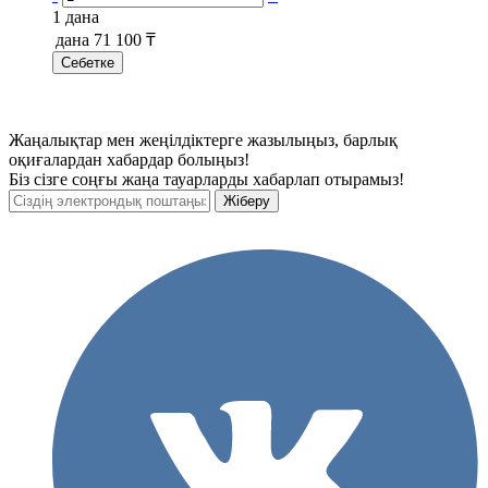
1 дана
дана
71 100 ₸
Себетке
Жаңалықтар мен жеңілдіктерге жазылыңыз, барлық
оқиғалардан хабардар болыңыз!
Біз сізге соңғы жаңа тауарларды хабарлап отырамыз!