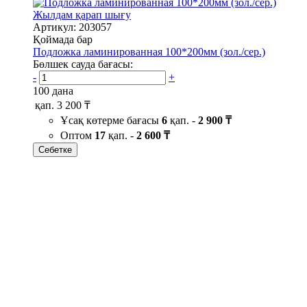
Жылдам қарап шығу
Артикул: 203057
Қоймада бар
Подложка ламинированная 100*200мм (зол./сер.)
Бөлшек сауда бағасы:
-
+
100 дана
қап.
3 200 ₸
Ұсақ көтерме бағасы
6
қап. -
2 900 ₸
Оптом
17
қап. -
2 600 ₸
Себетке