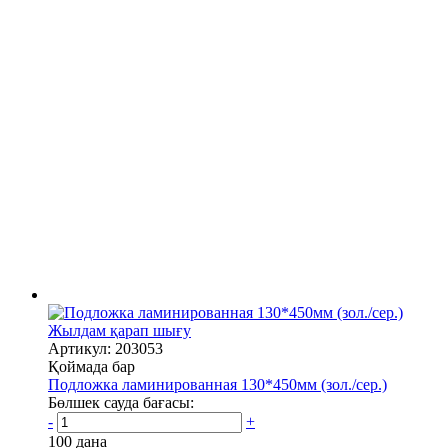
Жылдам қарап шығу
Артикул: 203053
Қоймада бар
Подложка ламинированная 130*450мм (зол./сер.)
Бөлшек сауда бағасы:
-
+
100 дана