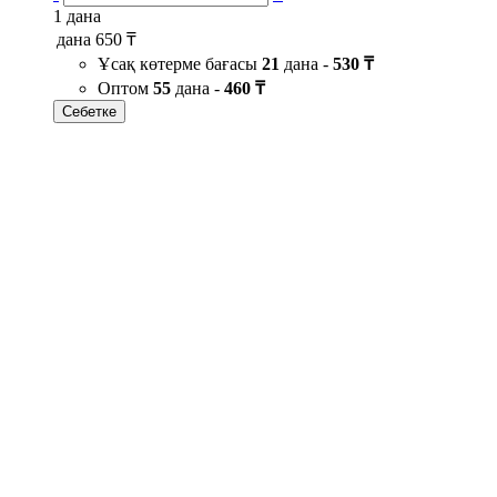
1 дана
дана
650 ₸
Ұсақ көтерме бағасы
21
дана -
530 ₸
Оптом
55
дана -
460 ₸
Себетке