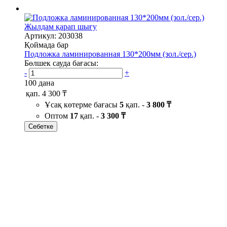
Жылдам қарап шығу
Артикул: 203038
Қоймада бар
Подложка ламинированная 130*200мм (зол./сер.)
Бөлшек сауда бағасы:
-
+
100 дана
қап.
4 300 ₸
Ұсақ көтерме бағасы
5
қап. -
3 800 ₸
Оптом
17
қап. -
3 300 ₸
Себетке