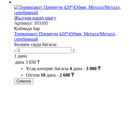
Жылдам қарап шығу
Артикул: 103105
Қоймада бар
Термопакет Премиум 420*450мм, Металл/Металл,
серебряный
Бөлшек сауда бағасы:
-
+
1 дана
дана
3 650 ₸
Ұсақ көтерме бағасы
4
дана -
3 000 ₸
Оптом
10
дана -
2 600 ₸
Себетке