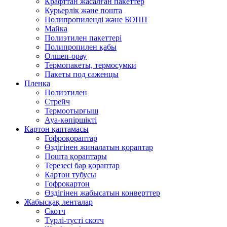
Крафттан жасалған пакеттер
Курьерлік және пошта
Полипропиленді және БОПП
Майка
Полиэтилен пакеттері
Полипропилен қабы
Өлшеп-орау
Термопакеты, термосумки
Пакеты под саженцы
Пленка
Полиэтилен
Стрейч
Термоотырғыш
Ауа-көпіршікті
Картон қаптамасы
Гофроқораптар
Өздігінен жиналатын қораптар
Пошта қораптары
Терезесі бар қораптар
Картон тубусы
Гофрокартон
Өздігінен жабысатын конверттер
Жабысқақ ленталар
Скотч
Түрлі-түсті скотч