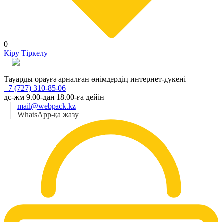
0
Кіру
Тіркелу
Қаз
Тауарды орауға арналған өнімдердің интернет-дүкені
+7 (727) 310-85-06
дс-жм 9.00-дан 18.00-ға дейін
mail@webpack.kz
WhatsApp-қа жазу