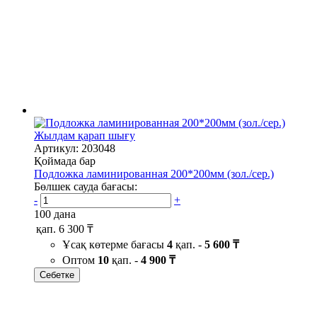
Жылдам қарап шығу
Артикул: 203048
Қоймада бар
Подложка ламинированная 200*200мм (зол./сер.)
Бөлшек сауда бағасы:
-
+
100 дана
қап.
6 300 ₸
Ұсақ көтерме бағасы
4
қап. -
5 600 ₸
Оптом
10
қап. -
4 900 ₸
Себетке