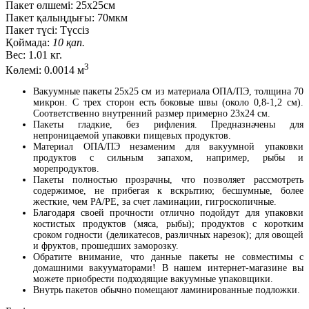
Пакет өлшемі:
25х25см
Пакет қалыңдығы:
70мкм
Пакет түсі:
Түссіз
Қоймада:
10 қап.
Вес:
1.01 кг.
3
Көлемі:
0.0014 м
Вакуумные
пакеты
25х25
см
из
материала
ОПА/
ПЭ
,
толщина
70
микрон
.
С
трех
сторон
есть
боковые
швы
(
около
0
,
8
-
1
,
2
см
).
Соответственно
внутренний
размер
примерно
23x24
см
.
Пакеты
гладкие
,
без
рифления
.
Предназначены
для
непроницаемой
упаковки
пищевых
продуктов
.
Материал
ОПА/ПЭ незаменим
для
вакуумной
упаковки
продуктов
с
сильным запахом, например,
рыбы
и
морепродуктов.
Пакеты
полностью
прозрачны
,
что
позволяет
рассмотреть
содержимое
,
не
прибегая к вскрытию; бесшумные, более
жесткие, чем PA/PE, за счет ламинации, гигроскопичные.
Благодаря своей прочности отлично подойдут
для
упаковки
костистых
продуктов
(мяса, рыбы);
продуктов
с
коротким
сроком
годности
(деликатесов, различных нарезок); для овощей
и фруктов, прошедших заморозку.
Обратите внимание,
что
данные
пакеты
не
совместимы
с
домашними
вакууматорами
!
В
нашем
интернет
-
магазине
вы
можете
приобрести
подходящие
вакуумные
упаковщики
.
Внутрь
пакетов
обычно
помещают
ламинированные
подложки
.