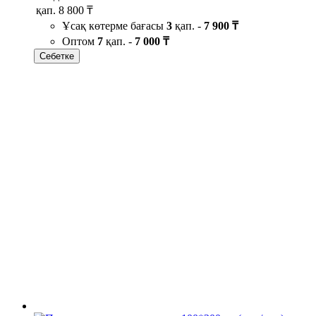
қап.
8 800 ₸
Ұсақ көтерме бағасы
3
қап. -
7 900 ₸
Оптом
7
қап. -
7 000 ₸
Себетке