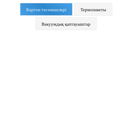
Картон төсемшелері
Термопакеты
Вакуумдық қаптауыштар