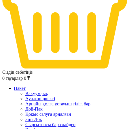
Сіздің себетіңіз
0
тауарлар
0
₸
Пакет
Вакуумдық
Ауа-көпіршікті
Арнайы қолға ұстауыш тілігі бар
Дой-Пак
Қоқыс салуға арналған
Зип-Лок
Сырғытпасы бар слайдер