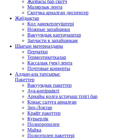
Жазбасы бар скотч
Малярлық лента
Скотчқа арналған диспенсер
Жабдықтар
Қол дәнекерлеуіштері
Ножные запайщики
Вакуумдық қаптауыштар
Запчасти к запайщикам
Шығын материалдары
Перчатки
Термоэтикеткалар
Кассалық (чек) лента
Почтовые конверты
Алдын-ала тапсырыс
Пакеттер
Вакуумдық пакеттер
Ауа-көпіршікті
Арнайы қолға ұстауыш тілігі бар
Қоқыс салуға арналған
Зип-Локтар
Крафт пакеттер
Курьерлік
Полипропилен
Майка
Полиэтилен пакеттері