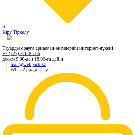
0
Кіру
Тіркелу
Қаз
Тауарды орауға арналған өнімдердің интернет-дүкені
+7 (727) 310-85-06
дс-жм 9.00-дан 18.00-ға дейін
mail@webpack.kz
WhatsApp-қа жазу