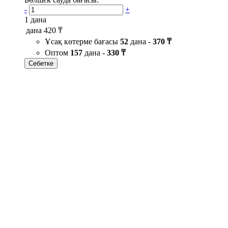
-
+
1 дана
дана
420 ₸
Ұсақ көтерме бағасы
52
дана -
370 ₸
Оптом
157
дана -
330 ₸
Себетке