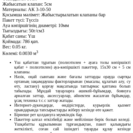
Жабысатын клапан:
5см
Материалы:
АК 3-10-50
Қосымша мәлімет:
Жабыстырылатын клапаны бар
Пакет түсі:
Түссіз
Ауа көпіршігінің диаметрі:
10мм
Тығыздығы:
50г/см3
Қабат саны:
Үш
Қоймада:
786 қап.
Вес:
0.05 кг.
3
Көлемі:
0.0030 м
Үш қабаттан тұратын (полиэтилен + ауаға толы көпіршікті
қабат + полиэтилен) ауа-көпіршікті пакеттер, 15х30 см + 5 см
клапаны.
Нәзік, оңай сынғыш және бағалы заттарды орауда сыртқы
ортаның зақымдаушы факторларынан (мысалы, құлатып алу, су
өту, ластану) қорғау мақсатында таптырмас қаптама болып
табылады. Мұндай тауарларға әшекей-бұйымдар, боянуға
арналған заттар, аксессуарлар, әйнектен жасалған бұйымдар,
ұсақ техника т.с.с заттар жатады.
Интернет-дүкендерде, өндірістерде, курьерлік қызмет
орындарында тапсырыстарды жіберу кезінде өте қажет.
Бірнеше рет қолдануға мүмкіндік бар.
Пакеттер ылғал өткізбейді және мейілінше берік болып келеді.
Үшқабатты құрылымнан тұрғандықтан, пакет қалыңдығы
жеткілікті, соған сай ішіндегі тауарды құлау кезінде