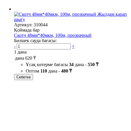
Жылдам қарап
шығу
Артикул: 310044
Қоймада бар
Скотч 48мм*40мкм, 100м, прозрачный
Бөлшек сауда бағасы:
-
+
1 дана
дана
620 ₸
Ұсақ көтерме бағасы
34
дана -
550 ₸
Оптом
110
дана -
480 ₸
Себетке