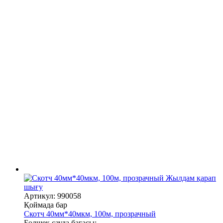
Жылдам қарап
шығу
Артикул: 990058
Қоймада бар
Скотч 40мм*40мкм, 100м, прозрачный
Бөлшек сауда бағасы: