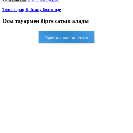
қабылданады:
mail@webpack.kz
Толығырақ Қайтару бөлімінде
Осы тауармен бірге сатып алады
Орауға арналған скотч