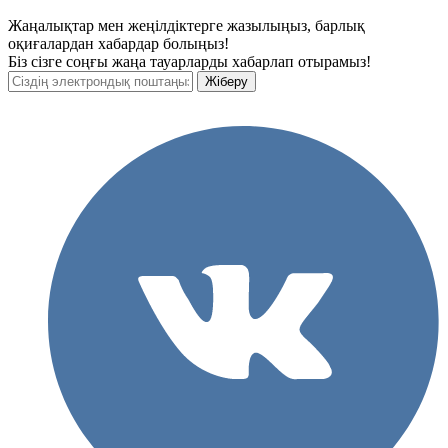
Жаңалықтар мен жеңілдіктерге жазылыңыз, барлық
оқиғалардан хабардар болыңыз!
Біз сізге соңғы жаңа тауарларды хабарлап отырамыз!