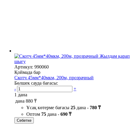
Жылдам қарап
шығу
Артикул: 990060
Қоймада бар
Скотч 45мм*40мкм, 200м, прозрачный
Бөлшек сауда бағасы:
-
+
1 дана
дана
880 ₸
Ұсақ көтерме бағасы
25
дана -
780 ₸
Оптом
75
дана -
690 ₸
Себетке