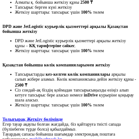
Алматы қ. бойынша жеткізу құны
2500 ₸
Тапсырыс берген күні жеткізу
Жеткізу шарттары: тапсырыс үшін
100%
төлем
DPD және JetLogistic курьерлік қызметтері арқылы Қазақстан
бойынша жеткізу
DPD және JetLogistic курьерлік қызметтері арқылы жеткізу
құны –
КҚ тарифтеріне сәйкес
.
Жеткізу шарттары: тапсырыс үшін
100%
төлем
Қазақстан бойынша көлік компанияларымен жеткізу
Тапсырыстарды
кез-келген көлік компаниялары
арқылы
салып жібере аламыз. Көлік компаниясына дейін жеткізу құны -
2500 ₸
Сіз сондай-ақ біздің қоймадан тапсырысыңызды өзіңіз алып
кетуге тапсырыс бере аласыз немесе
inDrive
курьеріне қоңырау
шала аласыз.
Жеткізу шарттары: тапсырыс үшін
100%
төлем
Толығырақ Жеткізу бөлімінде
Егер тауар ақаулы болған жағдайда, біз қайтаруға тиісті сапада
(бүлінбеген түрде болса) қабылдаймыз.
Тауардың сапасы бойынша шағымдар электрондық поштаға