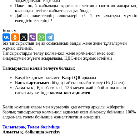
зақымданудан сақтайды.
Пакет оңай жабылады: қорғағыш лентаны скотчтан ажыратып,
клапанды негізге жабыстырсаңыз болды.
Дайын пакеттердің өлшемдері +/- 1 см ауытқуы мүмкін
екендігін ескеріңіз!
Бөлісу:
Біз тапсырыстың ең аз сомасынсыз заңды және жеке тұлғалармен
жұмыс істейміз.
Тапсырыстарды төлеу қолма-қол және қолма-қол емес есеп
айырысумен жүзеге асырылады, НДС-пен жұмыс істейміз.
Тапсырысты қалай төлеуге болады:
Kaspi.kz қосымшасымен
Kaspi QR
арқылы
Банк картасымен
біздің сайтта онлайн төлеу (НДС-пен)
Алматы қ., Қазыбаев к-сі, 12Б мекен-жайы бойынша келіп
сатып алу кезінде
қолма-қол ақшамен
Көлік компаниялары мен курьерлік қызметтер арқылы жіберетін
барлық тапсырыстар қолма-қол ақшасыз есеп айырысу бойынша 100%
алдын-ала төлем бойынша жөнелтілетінін ескеріңіз.
Толығырақ Төлем бөлімінде
Алматы қ. бойынша жеткізу