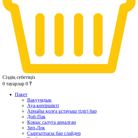
Сіздің себетіңіз
0
тауарлар
0
₸
Пакет
Вакуумдық
Ауа-көпіршікті
Арнайы қолға ұстауыш тілігі бар
Дой-Пак
Қоқыс салуға арналған
Зип-Лок
Сырғытпасы бар слайдер