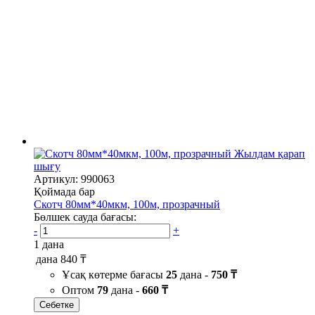
Жылдам қарап
шығу
Артикул: 990063
Қоймада бар
Скотч 80мм*40мкм, 100м, прозрачный
Бөлшек сауда бағасы:
-
+
1 дана
дана
840 ₸
Ұсақ көтерме бағасы
25
дана -
750 ₸
Оптом
79
дана -
660 ₸
Себетке