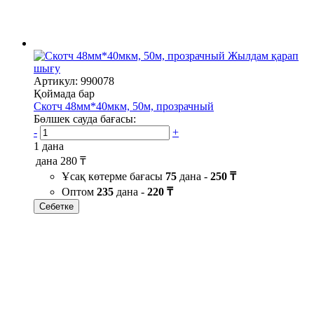
Жылдам қарап
шығу
Артикул: 990078
Қоймада бар
Скотч 48мм*40мкм, 50м, прозрачный
Бөлшек сауда бағасы:
-
+
1 дана
дана
280 ₸
Ұсақ көтерме бағасы
75
дана -
250 ₸
Оптом
235
дана -
220 ₸
Себетке