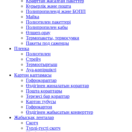
Крафттан жасалған пакеттер
Курьерлік және пошта
Полипропиленді және БОПП
Майка
Полиэтилен пакеттері
Полипропилен қабы
Өлшеп-орау
Термопакеты, термосумки
Пакеты под саженцы
Пленка
Полиэтилен
Стрейч
Термоотырғыш
Ауа-көпіршікті
Картон қаптамасы
Гофроқораптар
Өздігінен жиналатын қораптар
Пошта қораптары
Терезесі бар қораптар
Картон тубусы
Гофрокартон
Өздігінен жабысатын конверттер
Жабысқақ ленталар
Скотч
Түрлі-түсті скотч