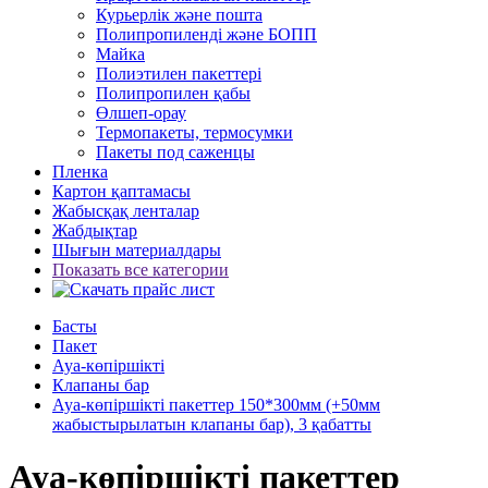
Курьерлік және пошта
Полипропиленді және БОПП
Майка
Полиэтилен пакеттері
Полипропилен қабы
Өлшеп-орау
Термопакеты, термосумки
Пакеты под саженцы
Пленка
Картон қаптамасы
Жабысқақ ленталар
Жабдықтар
Шығын материалдары
Показать все категории
Басты
Пакет
Ауа-көпіршікті
Клапаны бар
Ауа-көпіршікті пакеттер 150*300мм (+50мм
жабыстырылатын клапаны бар), 3 қабатты
Ауа-көпіршікті пакеттер