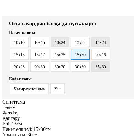
Осы тауардың басқа да нұсқалары
Пакет өлшемі
10x10
10x15
10x24
13x22
14x24
15x15
15x17
15x25
15x30
20x16
20x23
20x30
30x20
30x30
35x30
Қабат саны
Четырехслойные
Үш
Сипаттама
Төлем
Жеткізу
Қайтару
Ені:
15см
Пакет өлшемі:
15x30см
Ұзындығы:
30см