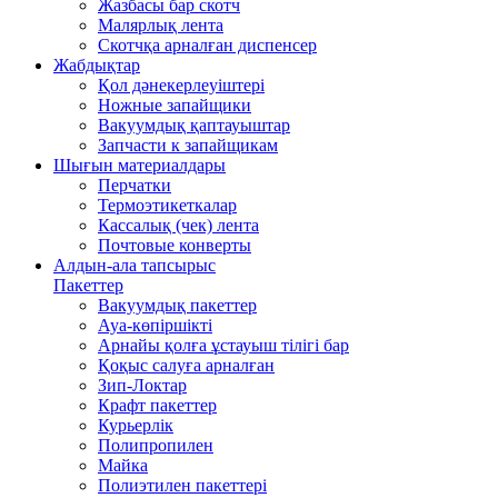
Жазбасы бар скотч
Малярлық лента
Скотчқа арналған диспенсер
Жабдықтар
Қол дәнекерлеуіштері
Ножные запайщики
Вакуумдық қаптауыштар
Запчасти к запайщикам
Шығын материалдары
Перчатки
Термоэтикеткалар
Кассалық (чек) лента
Почтовые конверты
Алдын-ала тапсырыс
Пакеттер
Вакуумдық пакеттер
Ауа-көпіршікті
Арнайы қолға ұстауыш тілігі бар
Қоқыс салуға арналған
Зип-Локтар
Крафт пакеттер
Курьерлік
Полипропилен
Майка
Полиэтилен пакеттері