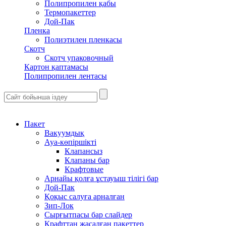
Полипропилен қабы
Термопакеттер
Дой-Пак
Пленка
Полиэтилен пленкасы
Скотч
Скотч упаковочный
Картон қаптамасы
Полипропилен лентасы
Пакет
Вакуумдық
Ауа-көпіршікті
Клапансыз
Клапаны бар
Крафтовые
Арнайы қолға ұстауыш тілігі бар
Дой-Пак
Қоқыс салуға арналған
Зип-Лок
Сырғытпасы бар слайдер
Крафттан жасалған пакеттер