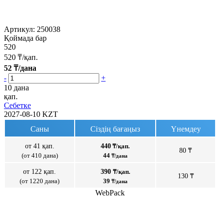
Артикул:
250038
Қоймада бар
520
520
₸/қап.
52
₸/дана
-
+
10 дана
қап.
Себетке
2027-08-10
KZT
Саны
Сіздің бағаңыз
Үнемдеу
от 41 қап.
440
₸/қап.
80 ₸
(от 410 дана)
44
₸/дана
от 122 қап.
390
₸/қап.
130 ₸
(от 1220 дана)
39
₸/дана
WebPack