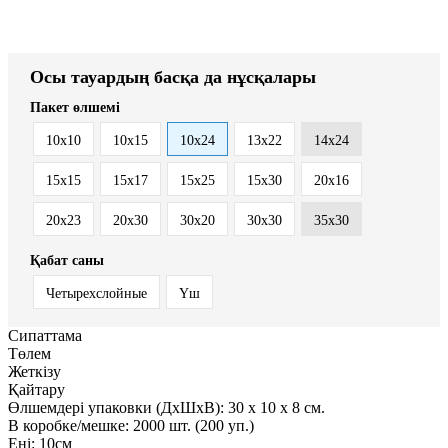
Осы тауардың басқа да нұсқалары
Пакет өлшемі
10x10
10x15
10x24
13x22
14x24
15x15
15x17
15x25
15x30
20x16
20x23
20x30
30x20
30x30
35x30
Қабат саны
Четырехслойные
Үш
Сипаттама
Төлем
Жеткізу
Қайтару
Өлшемдері упаковки (ДxШxВ):
30
x
10
x
8 см.
В коробке/мешке:
2000 шт. (200 уп.)
Ені:
10см