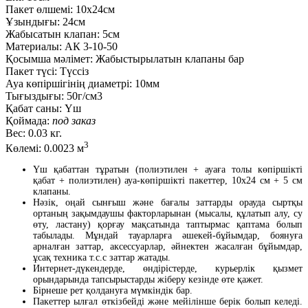
Пакет өлшемі:
10x24см
Ұзындығы:
24см
Жабысатын клапан:
5см
Материалы:
АК 3-10-50
Қосымша мәлімет:
Жабыстырылатын клапаны бар
Пакет түсі:
Түссіз
Ауа көпіршігінің диаметрі:
10мм
Тығыздығы:
50г/см3
Қабат саны:
Үш
Қоймада:
под заказ
Вес:
0.03 кг.
3
Көлемі:
0.0023 м
Үш қабаттан тұратын (полиэтилен + ауаға толы көпіршікті
қабат + полиэтилен) ауа-көпіршікті пакеттер, 10х24 см + 5 см
клапаны.
Нәзік, оңай сынғыш және бағалы заттарды орауда сыртқы
ортаның зақымдаушы факторларынан (мысалы, құлатып алу, су
өту, ластану) қорғау мақсатында таптырмас қаптама болып
табылады. Мұндай тауарларға әшекей-бұйымдар, боянуға
арналған заттар, аксессуарлар, әйнектен жасалған бұйымдар,
ұсақ техника т.с.с заттар жатады.
Интернет-дүкендерде, өндірістерде, курьерлік қызмет
орындарында тапсырыстарды жіберу кезінде өте қажет.
Бірнеше рет қолдануға мүмкіндік бар.
Пакеттер ылғал өткізбейді және мейілінше берік болып келеді.