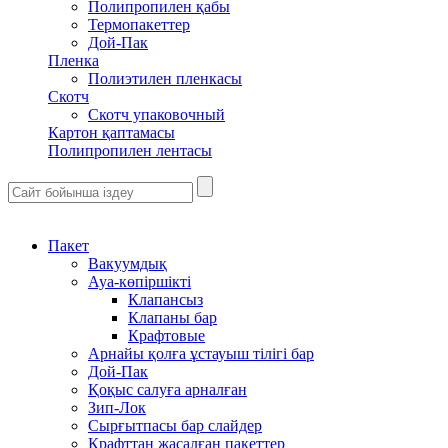
Полипропилен қабы
Термопакеттер
Дой-Пак
Пленка
Полиэтилен пленкасы
Скотч
Скотч упаковочный
Картон қаптамасы
Полипропилен лентасы
Пакет
Вакуумдық
Ауа-көпіршікті
Клапансыз
Клапаны бар
Крафтовые
Арнайы қолға ұстауыш тілігі бар
Дой-Пак
Қоқыс салуға арналған
Зип-Лок
Сырғытпасы бар слайдер
Крафттан жасалған пакеттер