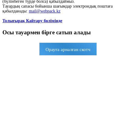
(бүлінбеген түрде болса) қабылдаймыз.
Тауардың сапасы бойынша шағымдар электрондық поштаға
қабылданады:
mail@webpack.kz
Толығырақ Қайтару бөлімінде
Осы тауармен бірге сатып алады
Орауға арналған скотч