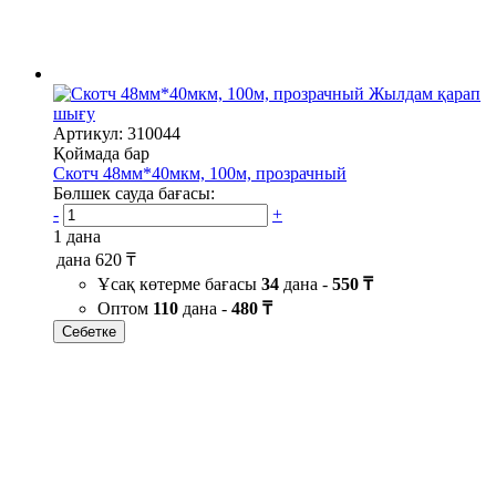
Жылдам қарап
шығу
Артикул: 310044
Қоймада бар
Скотч 48мм*40мкм, 100м, прозрачный
Бөлшек сауда бағасы:
-
+
1 дана
дана
620 ₸
Ұсақ көтерме бағасы
34
дана -
550 ₸
Оптом
110
дана -
480 ₸
Себетке