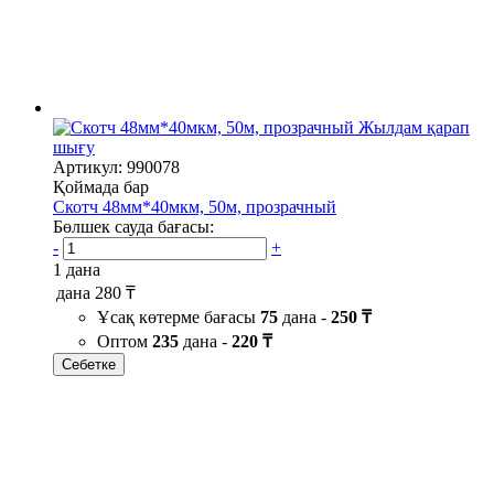
Жылдам қарап
шығу
Артикул: 990078
Қоймада бар
Скотч 48мм*40мкм, 50м, прозрачный
Бөлшек сауда бағасы:
-
+
1 дана
дана
280 ₸
Ұсақ көтерме бағасы
75
дана -
250 ₸
Оптом
235
дана -
220 ₸
Себетке