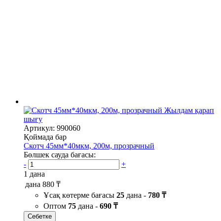
Жылдам қарап
шығу
Артикул: 990060
Қоймада бар
Скотч 45мм*40мкм, 200м, прозрачный
Бөлшек сауда бағасы:
-
+
1 дана
дана
880 ₸
Ұсақ көтерме бағасы
25
дана -
780 ₸
Оптом
75
дана -
690 ₸
Себетке