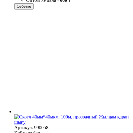
Оптом
79
дана -
660 ₸
Себетке
Жылдам қарап
шығу
Артикул: 990058
Қоймада бар