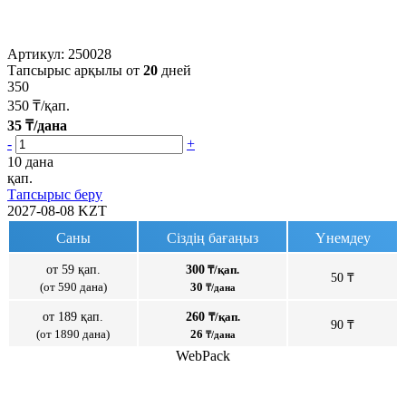
Артикул:
250028
Тапсырыс арқылы от
20
дней
350
350
₸/қап.
35
₸/дана
-
+
10 дана
қап.
Тапсырыс беру
2027-08-08
KZT
Саны
Сіздің бағаңыз
Үнемдеу
от 59 қап.
300
₸/қап.
50 ₸
(от 590 дана)
30
₸/дана
от 189 қап.
260
₸/қап.
90 ₸
(от 1890 дана)
26
₸/дана
WebPack