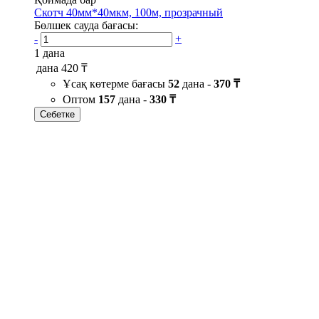
Скотч 40мм*40мкм, 100м, прозрачный
Бөлшек сауда бағасы:
-
+
1 дана
дана
420 ₸
Ұсақ көтерме бағасы
52
дана -
370 ₸
Оптом
157
дана -
330 ₸
Себетке