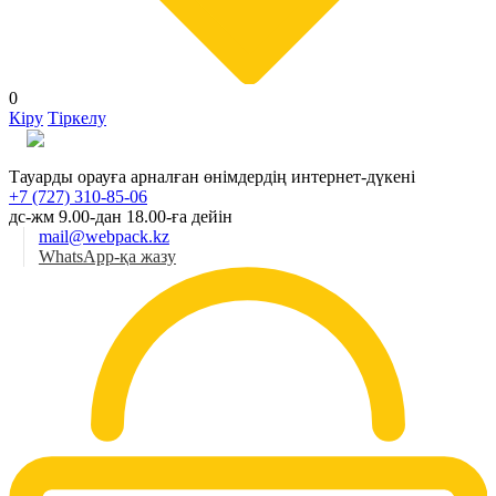
0
Кіру
Тіркелу
Қаз
Тауарды орауға арналған өнімдердің интернет-дүкені
+7 (727) 310-85-06
дс-жм 9.00-дан 18.00-ға дейін
mail@webpack.kz
WhatsApp-қа жазу