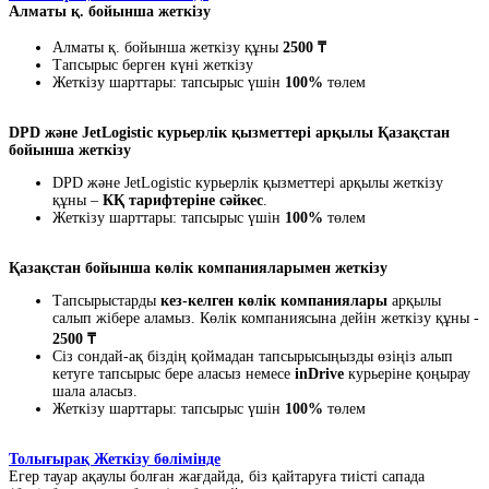
Алматы қ. бойынша жеткізу
Алматы қ. бойынша жеткізу құны
2500 ₸
Тапсырыс берген күні жеткізу
Жеткізу шарттары: тапсырыс үшін
100%
төлем
DPD және JetLogistic курьерлік қызметтері арқылы Қазақстан
бойынша жеткізу
DPD және JetLogistic курьерлік қызметтері арқылы жеткізу
құны –
КҚ тарифтеріне сәйкес
.
Жеткізу шарттары: тапсырыс үшін
100%
төлем
Қазақстан бойынша көлік компанияларымен жеткізу
Тапсырыстарды
кез-келген көлік компаниялары
арқылы
салып жібере аламыз. Көлік компаниясына дейін жеткізу құны -
2500 ₸
Сіз сондай-ақ біздің қоймадан тапсырысыңызды өзіңіз алып
кетуге тапсырыс бере аласыз немесе
inDrive
курьеріне қоңырау
шала аласыз.
Жеткізу шарттары: тапсырыс үшін
100%
төлем
Толығырақ Жеткізу бөлімінде
Егер тауар ақаулы болған жағдайда, біз қайтаруға тиісті сапада