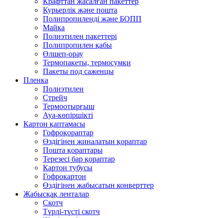
Крафттан жасалған пакеттер
Курьерлік және пошта
Полипропиленді және БОПП
Майка
Полиэтилен пакеттері
Полипропилен қабы
Өлшеп-орау
Термопакеты, термосумки
Пакеты под саженцы
Пленка
Полиэтилен
Стрейч
Термоотырғыш
Ауа-көпіршікті
Картон қаптамасы
Гофроқораптар
Өздігінен жиналатын қораптар
Пошта қораптары
Терезесі бар қораптар
Картон тубусы
Гофрокартон
Өздігінен жабысатын конверттер
Жабысқақ ленталар
Скотч
Түрлі-түсті скотч