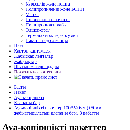
Курьерлік және пошта
Полипропиленді және БОПП
Майка
Полиэтилен пакеттері
Полипропилен қабы
Өлшеп-орау
Термопакеты, термосумки
Пакеты под саженцы
Пленка
Картон қаптамасы
Жабысқақ ленталар
Жабдықтар
Шығын материалдары
Показать все категории
Басты
Пакет
Ауа-көпіршікті
Клапаны бар
Ауа-көпіршікті пакеттер 100*240мм (+50мм
жабыстырылатын клапаны бар), 3 қабатты
Ауа-көпіршікті пакеттер