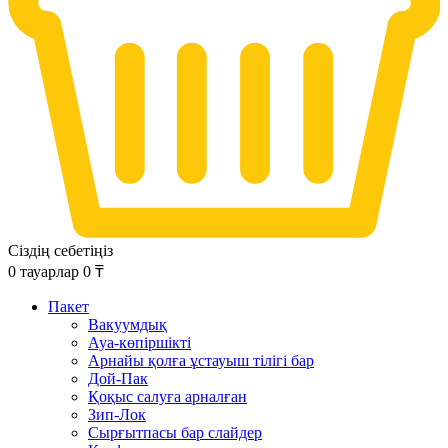
Сіздің себетіңіз
0
тауарлар
0
₸
Пакет
Вакуумдық
Ауа-көпіршікті
Арнайы қолға ұстауыш тілігі бар
Дой-Пак
Қоқыс салуға арналған
Зип-Лок
Сырғытпасы бар слайдер