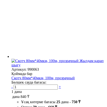
Жылдам қарап
шығу
Артикул: 990063
Қоймада бар
Скотч 80мм*40мкм, 100м, прозрачный
Бөлшек сауда бағасы:
-
+
1 дана
дана
840 ₸
Ұсақ көтерме бағасы
25
дана -
750 ₸