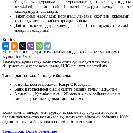
Үшқабатты құрылымнан тұрғандықтан, пакет қалыңдығы
жеткілікті, соған сай ішіндегі тауарды құлау кезінде
зақымданудан сақтайды.
Пакет оңай жабылады: қорғағыш лентаны скотчтан ажыратып,
клапанды негізге жабыстырсаңыз болды.
Дайын пакеттердің өлшемдері +/- 1 см ауытқуы мүмкін
екендігін ескеріңіз!
Бөлісу:
Біз тапсырыстың ең аз сомасынсыз заңды және жеке тұлғалармен
жұмыс істейміз.
Тапсырыстарды төлеу қолма-қол және қолма-қол емес есеп
айырысумен жүзеге асырылады, НДС-пен жұмыс істейміз.
Тапсырысты қалай төлеуге болады:
Kaspi.kz қосымшасымен
Kaspi QR
арқылы
Банк картасымен
біздің сайтта онлайн төлеу (НДС-пен)
Алматы қ., Қазыбаев к-сі, 12Б мекен-жайы бойынша келіп
сатып алу кезінде
қолма-қол ақшамен
Көлік компаниялары мен курьерлік қызметтер арқылы жіберетін
барлық тапсырыстар қолма-қол ақшасыз есеп айырысу бойынша 100%
алдын-ала төлем бойынша жөнелтілетінін ескеріңіз.
Толығырақ Төлем бөлімінде