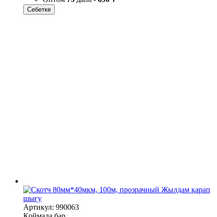
Себетке
Жылдам қарап
шығу
Артикул: 990063
Қоймада бар