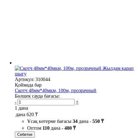
Жылдам қарап
шығу
Артикул: 310044
Қоймада бар
Скотч 48мм*40мкм, 100м, прозрачный
Бөлшек сауда бағасы:
-
+
1 дана
дана
620 ₸
Ұсақ көтерме бағасы
34
дана -
550 ₸
Оптом
110
дана -
480 ₸
Себетке