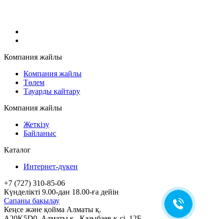
Компания жайлы
Компания жайлы
Төлем
Тауарды қайтару
Компания жайлы
Жеткізу
Байланыс
Каталог
Интернет-дүкен
+7 (727) 310-85-06
Күнделікті 9.00-дан 18.00-ға дейін
Сапаны бақылау
Кеңсе және қойма Алматы қ.
A20K5D0
,
Алматы
қ.,
Қазыбаев к-сі, 12Б