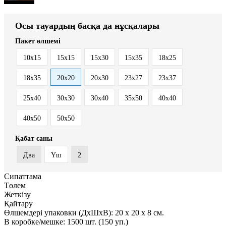
Осы тауардың басқа да нұсқалары
Пакет өлшемі
10x15
15x15
15x30
15x35
18x25
18x35
20x20
20x30
23x27
23x37
25x40
30x30
30x40
35x50
40x40
40x50
50x50
Қабат саны
Два
Үш
2
Сипаттама
Төлем
Жеткізу
Қайтару
Өлшемдері упаковки (ДxШxВ):
20
x
20
x
8 см.
В коробке/мешке:
1500 шт. (150 уп.)