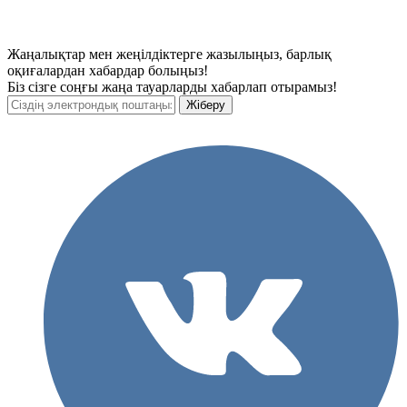
Жаңалықтар мен жеңілдіктерге жазылыңыз, барлық
оқиғалардан хабардар болыңыз!
Біз сізге соңғы жаңа тауарларды хабарлап отырамыз!