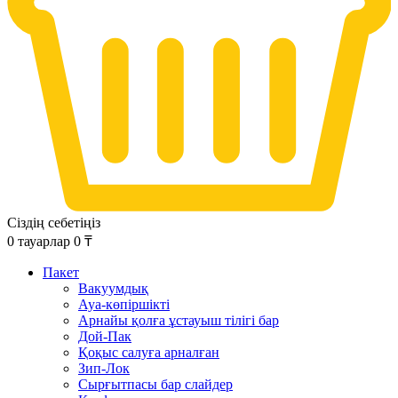
Сіздің себетіңіз
0
тауарлар
0
₸
Пакет
Вакуумдық
Ауа-көпіршікті
Арнайы қолға ұстауыш тілігі бар
Дой-Пак
Қоқыс салуға арналған
Зип-Лок
Сырғытпасы бар слайдер