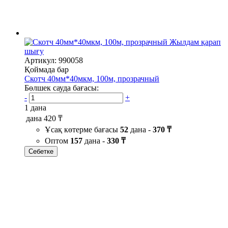
Жылдам қарап
шығу
Артикул: 990058
Қоймада бар
Скотч 40мм*40мкм, 100м, прозрачный
Бөлшек сауда бағасы:
-
+
1 дана
дана
420 ₸
Ұсақ көтерме бағасы
52
дана -
370 ₸
Оптом
157
дана -
330 ₸
Себетке