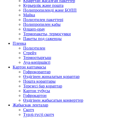
Крафттан жасалған пакеттер
Курьерлік және пошта
Полипропиленді және БОПП
Майка
Полиэтилен пакеттері
Полипропилен қабы
Өлшеп-орау
Термопакеты, термосумки
Пакеты под саженцы
Пленка
Полиэтилен
Стрейч
Термоотырғыш
Ауа-көпіршікті
Картон қаптамасы
Гофроқораптар
Өздігінен жиналатын қораптар
Пошта қораптары
Терезесі бар қораптар
Картон тубусы
Гофрокартон
Өздігінен жабысатын конверттер
Жабысқақ ленталар
Скотч
Түрлі-түсті скотч