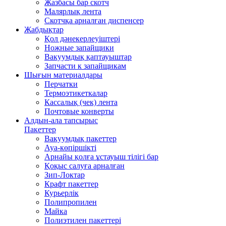
Жазбасы бар скотч
Малярлық лента
Скотчқа арналған диспенсер
Жабдықтар
Қол дәнекерлеуіштері
Ножные запайщики
Вакуумдық қаптауыштар
Запчасти к запайщикам
Шығын материалдары
Перчатки
Термоэтикеткалар
Кассалық (чек) лента
Почтовые конверты
Алдын-ала тапсырыс
Пакеттер
Вакуумдық пакеттер
Ауа-көпіршікті
Арнайы қолға ұстауыш тілігі бар
Қоқыс салуға арналған
Зип-Локтар
Крафт пакеттер
Курьерлік
Полипропилен
Майка
Полиэтилен пакеттері