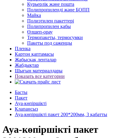
Курьерлік және пошта
Полипропиленді және БОПП
Майка
Полиэтилен пакеттері
Полипропилен қабы
Өлшеп-орау
Термопакеты, термосумки
Пакеты под саженцы
Пленка
Картон қаптамасы
Жабысқақ ленталар
Жабдықтар
Шығын материалдары
Показать все категории
Басты
Пакет
Ауа-көпіршікті
Клапансыз
Ауа-көпіршікті пакет 200*200мм, 3 қабатты
Ауа-көпіршікті пакет