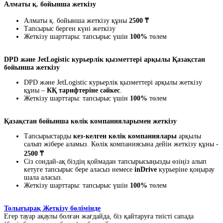
Алматы қ. бойынша жеткізу
Алматы қ. бойынша жеткізу құны
2500 ₸
Тапсырыс берген күні жеткізу
Жеткізу шарттары: тапсырыс үшін
100%
төлем
DPD және JetLogistic курьерлік қызметтері арқылы Қазақстан
бойынша жеткізу
DPD және JetLogistic курьерлік қызметтері арқылы жеткізу
құны –
КҚ тарифтеріне сәйкес
.
Жеткізу шарттары: тапсырыс үшін
100%
төлем
Қазақстан бойынша көлік компанияларымен жеткізу
Тапсырыстарды
кез-келген көлік компаниялары
арқылы
салып жібере аламыз. Көлік компаниясына дейін жеткізу құны -
2500 ₸
Сіз сондай-ақ біздің қоймадан тапсырысыңызды өзіңіз алып
кетуге тапсырыс бере аласыз немесе
inDrive
курьеріне қоңырау
шала аласыз.
Жеткізу шарттары: тапсырыс үшін
100%
төлем
Толығырақ Жеткізу бөлімінде
Егер тауар ақаулы болған жағдайда, біз қайтаруға тиісті сапада