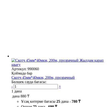
Жылдам қарап
шығу
Артикул: 990060
Қоймада бар
Скотч 45мм*40мкм, 200м, прозрачный
Бөлшек сауда бағасы:
-
+
1 дана
дана
880 ₸
Ұсақ көтерме бағасы
25
дана -
780 ₸
Оптом
75
дана -
690 ₸