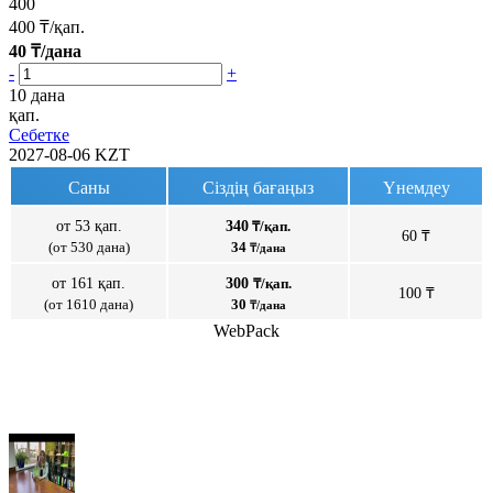
400
400
₸/қап.
40
₸/дана
-
+
10 дана
қап.
Себетке
2027-08-06
KZT
Саны
Сіздің бағаңыз
Үнемдеу
от 53 қап.
340
₸/қап.
60 ₸
(от 530 дана)
34
₸/дана
от 161 қап.
300
₸/қап.
100 ₸
(от 1610 дана)
30
₸/дана
WebPack