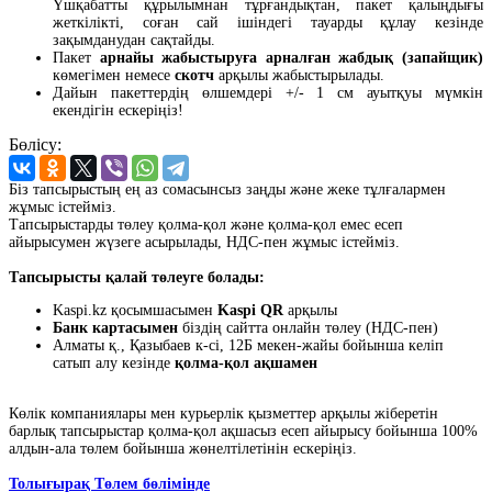
Үшқабатты құрылымнан тұрғандықтан, пакет қалыңдығы
жеткілікті, соған сай ішіндегі тауарды құлау кезінде
зақымданудан сақтайды.
Пакет
арнайы жабыстыруға арналған жабдық (запайщик)
көмегімен немесе
скотч
арқылы жабыстырылады.
Дайын пакеттердің өлшемдері +/- 1 см ауытқуы мүмкін
екендігін ескеріңіз!
Бөлісу:
Біз тапсырыстың ең аз сомасынсыз заңды және жеке тұлғалармен
жұмыс істейміз.
Тапсырыстарды төлеу қолма-қол және қолма-қол емес есеп
айырысумен жүзеге асырылады, НДС-пен жұмыс істейміз.
Тапсырысты қалай төлеуге болады:
Kaspi.kz қосымшасымен
Kaspi QR
арқылы
Банк картасымен
біздің сайтта онлайн төлеу (НДС-пен)
Алматы қ., Қазыбаев к-сі, 12Б мекен-жайы бойынша келіп
сатып алу кезінде
қолма-қол ақшамен
Көлік компаниялары мен курьерлік қызметтер арқылы жіберетін
барлық тапсырыстар қолма-қол ақшасыз есеп айырысу бойынша 100%
алдын-ала төлем бойынша жөнелтілетінін ескеріңіз.
Толығырақ Төлем бөлімінде