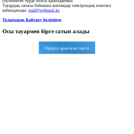
(бүлінбеген түрде болса) қабылдаймыз.
Тауардың сапасы бойынша шағымдар электрондық поштаға
қабылданады:
mail@webpack.kz
Толығырақ Қайтару бөлімінде
Осы тауармен бірге сатып алады
Орауға арналған скотч