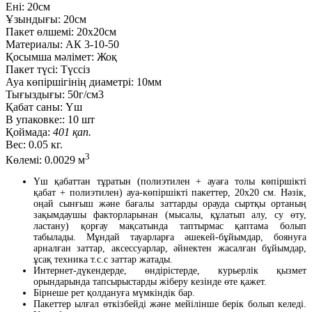
Ені:
20см
Ұзындығы:
20см
Пакет өлшемі:
20x20см
Материалы:
АК 3-10-50
Қосымша мәлімет:
Жоқ
Пакет түсі:
Түссіз
Ауа көпіршігінің диаметрі:
10мм
Тығыздығы:
50г/см3
Қабат саны:
Үш
В упаковке::
10 шт
Қоймада:
401 қап.
Вес:
0.05 кг.
3
Көлемі:
0.0029 м
Үш қабаттан тұратын (полиэтилен + ауаға толы көпіршікті
қабат + полиэтилен) ауа-көпіршікті пакеттер, 20х20 см. Нәзік,
оңай сынғыш және бағалы заттарды орауда сыртқы ортаның
зақымдаушы факторларынан (мысалы, құлатып алу, су өту,
ластану) қорғау мақсатында таптырмас қаптама болып
табылады. Мұндай тауарларға әшекей-бұйымдар, боянуға
арналған заттар, аксессуарлар, әйнектен жасалған бұйымдар,
ұсақ техника т.с.с заттар жатады.
Интернет-дүкендерде, өндірістерде, курьерлік қызмет
орындарында тапсырыстарды жіберу кезінде өте қажет.
Бірнеше рет қолдануға мүмкіндік бар.
Пакеттер ылғал өткізбейді және мейілінше берік болып келеді.