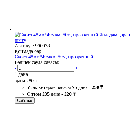
Жылдам қарап
шығу
Артикул: 990078
Қоймада бар
Скотч 48мм*40мкм, 50м, прозрачный
Бөлшек сауда бағасы:
-
+
1 дана
дана
280 ₸
Ұсақ көтерме бағасы
75
дана -
250 ₸
Оптом
235
дана -
220 ₸
Себетке