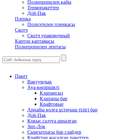
Полипропилен қабы
Термопакеттер
Дой-Пак
Пленка
Полиэтилен пленкасы
Скотч
Скотч упаковочный
Картон қаптамасы
Полипропилен лентасы
Пакет
Вакуумдық
Ауа-көпіршікті
Клапансыз
Клапаны бар
Крафтовые
Арнайы қолға ұстауыш тілігі бар
Дой-Пак
Қоқыс салуға арналған
Зип-Лок
Сырғытпасы бар слайдер
Крафттан жасалған пакеттер