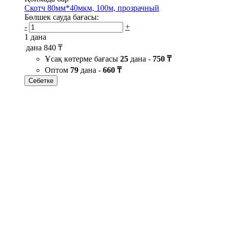
Скотч 80мм*40мкм, 100м, прозрачный
Бөлшек сауда бағасы:
-
+
1 дана
дана
840 ₸
Ұсақ көтерме бағасы
25
дана -
750 ₸
Оптом
79
дана -
660 ₸
Себетке