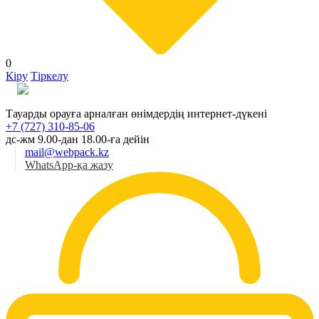
0
Кіру
Тіркелу
Қаз
Тауарды орауға арналған өнімдердің интернет-дүкені
+7 (727) 310-85-06
дс-жм 9.00-дан 18.00-ға дейін
mail@webpack.kz
WhatsApp-қа жазу