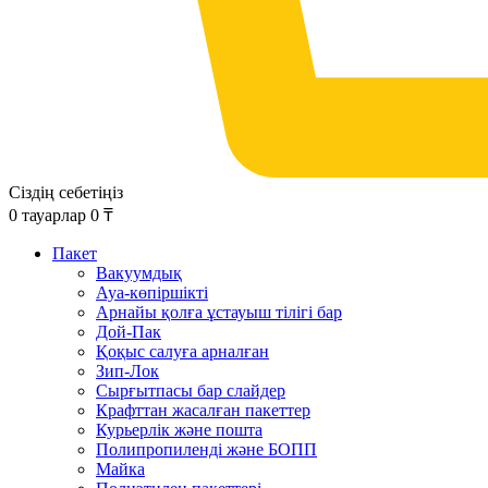
Сіздің себетіңіз
0
тауарлар
0
₸
Пакет
Вакуумдық
Ауа-көпіршікті
Арнайы қолға ұстауыш тілігі бар
Дой-Пак
Қоқыс салуға арналған
Зип-Лок
Сырғытпасы бар слайдер
Крафттан жасалған пакеттер
Курьерлік және пошта
Полипропиленді және БОПП
Майка