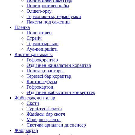
Полиэтилен пакеттері
Полипропилен қабы
Өлшеп-орау
Термопакеты, термосумки
Пакеты под саженцы
Пленка
Полиэтилен
Стрейч
Термоотырғыш
Ауа-көпіршікті
Картон қаптамасы
Гофроқораптар
Өздігінен жиналатын қораптар
Пошта қораптары
Терезесі бар қораптар
Картон тубусы
Гофрокартон
Өздігінен жабысатын конверттер
Жабысқақ ленталар
Скотч
Түрлі-түсті скотч
Жазбасы бар скотч
Малярлық лента
Скотчқа арналған диспенсер
Жабдықтар