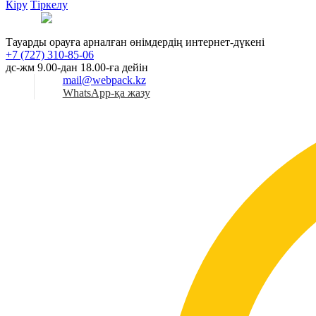
Кіру
Тіркелу
Қаз
Тауарды орауға арналған өнімдердің интернет-дүкені
+7 (727) 310-85-06
дс-жм 9.00-дан 18.00-ға дейін
mail@webpack.kz
WhatsApp-қа жазу