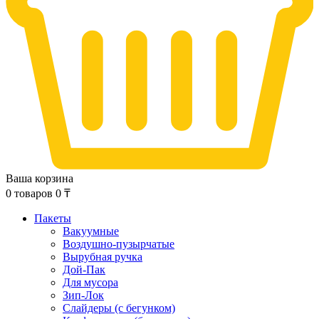
Ваша корзина
0
товаров
0
₸
Пакеты
Вакуумные
Воздушно-пузырчатые
Вырубная ручка
Дой-Пак
Для мусора
Зип-Лок
Слайдеры (с бегунком)