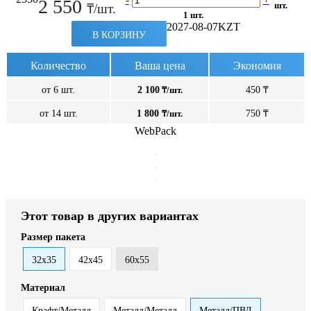
2 550
шт.
₸/шт.
1 шт.
2027-08-07
KZT
В КОРЗИНУ
Количество
Ваша цена
Экономия
от 6 шт.
2 100
₸/шт.
450 ₸
от 14 шт.
1 800
₸/шт.
750 ₸
WebPack
Этот товар в других вариантах
Размер пакета
32х35
42х45
60х55
Материал
Крафт/Металл
Металл/Металл
Металл/ПВД