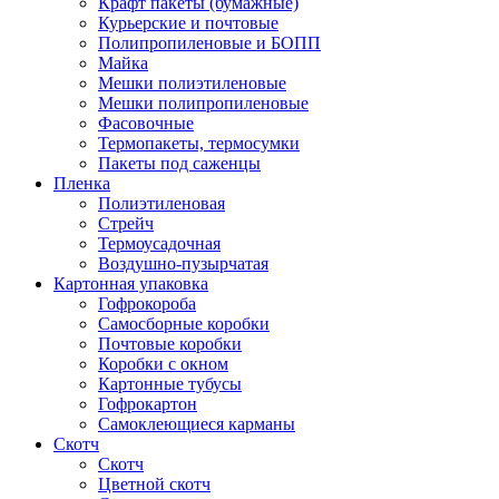
Крафт пакеты (бумажные)
Курьерские и почтовые
Полипропиленовые и БОПП
Майка
Мешки полиэтиленовые
Мешки полипропиленовые
Фасовочные
Термопакеты, термосумки
Пакеты под саженцы
Пленка
Полиэтиленовая
Стрейч
Термоусадочная
Воздушно-пузырчатая
Картонная упаковка
Гофрокороба
Самосборные коробки
Почтовые коробки
Коробки с окном
Картонные тубусы
Гофрокартон
Самоклеющиеся карманы
Скотч
Скотч
Цветной скотч