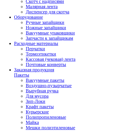
Скотч с надписями
Малярная лента
Диспенсер для скотча
Оборудование
Ручные запайщики
Ножные запайщики
Вакуумные упаковщики
Запчасти к запайщикам
Расходные материалы
Перчатки
Термоэтикетки
Кассовая (чековая) лента
Почтовые конверты
Заказная продукция
Пакеты
Вакуумные пакеты
Воздушно-пузырчатые
Вырубная ручка
Для мусора
Зип-Локи
Крафт пакеты
Курьерские
Полипропиленовые
Майка
Мешки полиэтиленовые