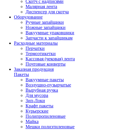
Скотч с надписями
Малярная лента
Диспенсер для скотча
Оборудование
Ручные запайщики
Ножные запайщики
Вакуумные упаковщики
Запчасти к запайщикам
Расходные материалы
Перчатки
Термоэтикетки
Кассовая (чековая) лента
Почтовые конверты
Заказная продукция
Пакеты
Вакуумные пакеты
Воздушно-пузырчатые
Вырубная ручка
Для мусора
Зип-Локи
Крафт пакеты
Курьерские
Полипропиленовые
Майка
Мешки полиэтиленовые