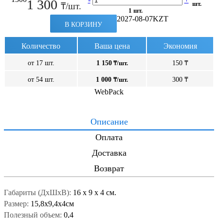
1 300
шт.
₸/шт.
1 шт.
2027-08-07
KZT
В КОРЗИНУ
Количество
Ваша цена
Экономия
от 17 шт.
1 150
₸/шт.
150 ₸
от 54 шт.
1 000
₸/шт.
300 ₸
WebPack
Описание
Оплата
Доставка
Возврат
Габариты (ДxШxВ):
16
x
9
x
4 см.
Размер:
15,8х9,4х4см
Полезный объем:
0,4