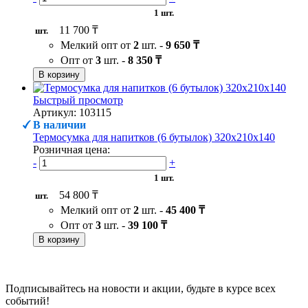
1 шт.
11 700 ₸
шт.
Мелкий опт от
2
шт. -
9 650 ₸
Опт от
3
шт. -
8 350 ₸
В корзину
Быстрый просмотр
Артикул: 103115
В наличии
Термосумка для напитков (6 бутылок) 320х210х140
Розничная цена:
-
+
1 шт.
54 800 ₸
шт.
Мелкий опт от
2
шт. -
45 400 ₸
Опт от
3
шт. -
39 100 ₸
В корзину
Подписывайтесь на новости и акции, будьте в курсе всех
событий!