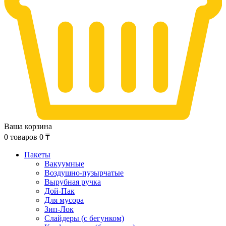
Ваша корзина
0
товаров
0
₸
Пакеты
Вакуумные
Воздушно-пузырчатые
Вырубная ручка
Дой-Пак
Для мусора
Зип-Лок
Слайдеры (с бегунком)