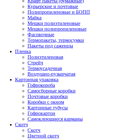
Крафт пакеты (бумажные)
Курьерские и почтовые
Полипропиленовые и БОПП
Майка
Мешки полиэтиленовые
Мешки полипропиленовые
Фасовочные
Термопакеты, термосумки
Пакеты под саженцы
Пленка
Полиэтиленовая
Стрейч
Термоусадочная
Воздушно-пузырчатая
Картонная упаковка
Гофрокороба
Самосборные коробки
Почтовые коробки
Коробки с окном
Картонные тубусы
Гофрокартон
Самоклеющиеся карманы
Скотч
Скотч
Цветной скотч