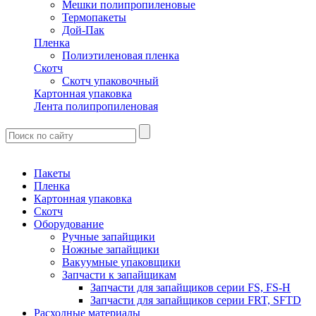
Мешки полипропиленовые
Термопакеты
Дой-Пак
Пленка
Полиэтиленовая пленка
Скотч
Скотч упаковочный
Картонная упаковка
Лента полипропиленовая
Пакеты
Пленка
Картонная упаковка
Скотч
Оборудование
Ручные запайщики
Ножные запайщики
Вакуумные упаковщики
Запчасти к запайщикам
Запчасти для запайщиков серии FS, FS-H
Запчасти для запайщиков серии FRT, SFTD
Расходные материалы