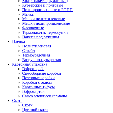
Крафт пакеты (бумажные)
Курьерские и почтовые
Полипропиленовые и БОПП
Майка
Мешки полиэтиленовые
Мешки полипропиленовые
Фасовочные
Термопакеты, термосумки
Пакеты под саженцы
Пленка
Полиэтиленовая
Стрейч
Термоусадочная
Воздушно-пузырчатая
Картонная упаковка
Гофрокороба
Самосборные коробки
Почтовые коробки
Коробки с окном
Картонные тубусы
Гофрокартон
Самоклеющиеся карманы
Скотч
Скотч
Цветной скотч