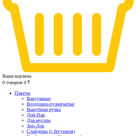
Ваша корзина
0
товаров
0
₸
Пакеты
Вакуумные
Воздушно-пузырчатые
Вырубная ручка
Дой-Пак
Для мусора
Зип-Лок
Слайдеры (с бегунком)