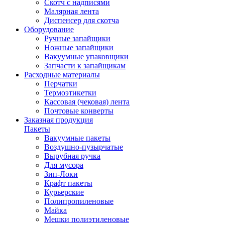
Скотч с надписями
Малярная лента
Диспенсер для скотча
Оборудование
Ручные запайщики
Ножные запайщики
Вакуумные упаковщики
Запчасти к запайщикам
Расходные материалы
Перчатки
Термоэтикетки
Кассовая (чековая) лента
Почтовые конверты
Заказная продукция
Пакеты
Вакуумные пакеты
Воздушно-пузырчатые
Вырубная ручка
Для мусора
Зип-Локи
Крафт пакеты
Курьерские
Полипропиленовые
Майка
Мешки полиэтиленовые