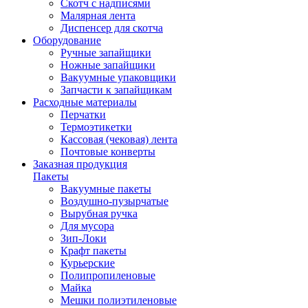
Скотч с надписями
Малярная лента
Диспенсер для скотча
Оборудование
Ручные запайщики
Ножные запайщики
Вакуумные упаковщики
Запчасти к запайщикам
Расходные материалы
Перчатки
Термоэтикетки
Кассовая (чековая) лента
Почтовые конверты
Заказная продукция
Пакеты
Вакуумные пакеты
Воздушно-пузырчатые
Вырубная ручка
Для мусора
Зип-Локи
Крафт пакеты
Курьерские
Полипропиленовые
Майка
Мешки полиэтиленовые