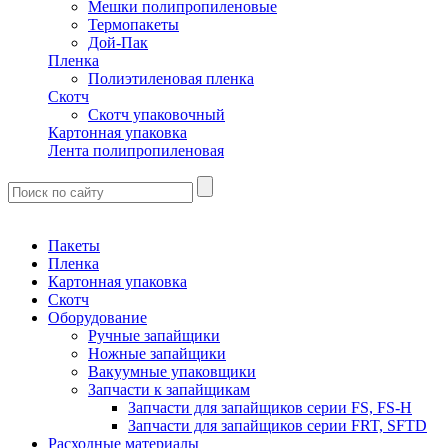
Мешки полипропиленовые
Термопакеты
Дой-Пак
Пленка
Полиэтиленовая пленка
Скотч
Скотч упаковочный
Картонная упаковка
Лента полипропиленовая
Пакеты
Пленка
Картонная упаковка
Скотч
Оборудование
Ручные запайщики
Ножные запайщики
Вакуумные упаковщики
Запчасти к запайщикам
Запчасти для запайщиков серии FS, FS-H
Запчасти для запайщиков серии FRT, SFTD
Расходные материалы