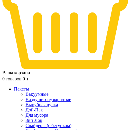
Ваша корзина
0
товаров
0
₸
Пакеты
Вакуумные
Воздушно-пузырчатые
Вырубная ручка
Дой-Пак
Для мусора
Зип-Лок
Слайдеры (с бегунком)