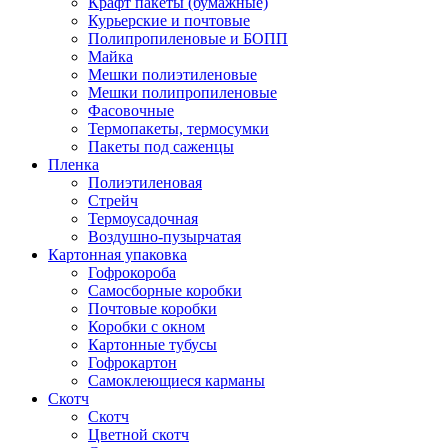
Крафт пакеты (бумажные)
Курьерские и почтовые
Полипропиленовые и БОПП
Майка
Мешки полиэтиленовые
Мешки полипропиленовые
Фасовочные
Термопакеты, термосумки
Пакеты под саженцы
Пленка
Полиэтиленовая
Стрейч
Термоусадочная
Воздушно-пузырчатая
Картонная упаковка
Гофрокороба
Самосборные коробки
Почтовые коробки
Коробки с окном
Картонные тубусы
Гофрокартон
Самоклеющиеся карманы
Скотч
Скотч
Цветной скотч