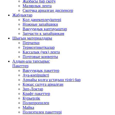
Жазбасы бар скотч
Малярлық лента
Скотчқа арналған диспенсер
Жабдықтар
Қол дәнекерлеуіштері
Ножные запайщики
Вакуумдық қаптауыштар
Запчасти к запайщикам
Шығын материалдары
Перчатки
Термоэтикеткалар
Кассалық (чек) лента
Почтовые конверты
Алдын-ала тапсырыс
Пакеттер
Вакуумдық пакеттер
Ауа-көпіршікті
Арнайы қолға ұстауыш тілігі бар
Қоқыс салуға арналған
Зип-Локтар
Крафт пакеттер
Курьерлік
Полипропилен
Майка
Полиэтилен пакеттері