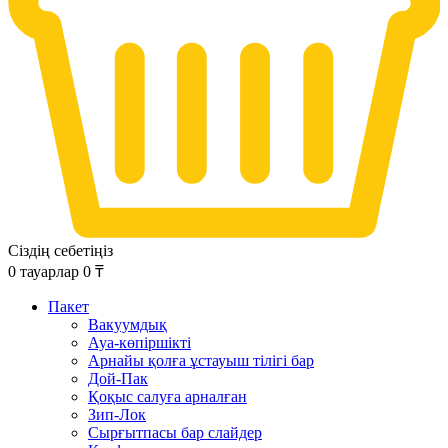
Сіздің себетіңіз
0
тауарлар
0
₸
Пакет
Вакуумдық
Ауа-көпіршікті
Арнайы қолға ұстауыш тілігі бар
Дой-Пак
Қоқыс салуға арналған
Зип-Лок
Сырғытпасы бар слайдер