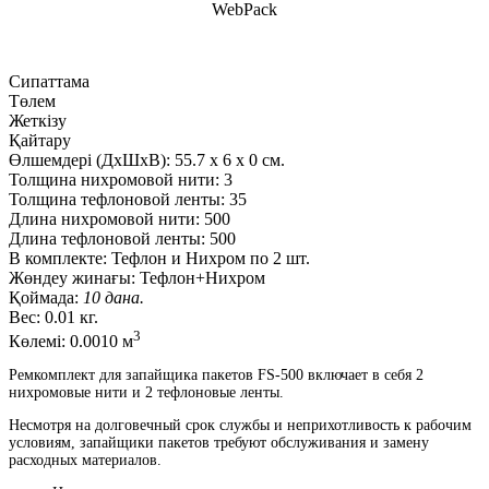
WebPack
Сипаттама
Төлем
Жеткізу
Қайтару
Өлшемдері (ДxШxВ):
55.7
x
6
x
0 см.
Толщина нихромовой нити:
3
Толщина тефлоновой ленты:
35
Длина нихромовой нити:
500
Длина тефлоновой ленты:
500
В комплекте:
Тефлон и Нихром по 2 шт.
Жөндеу жинағы:
Тефлон+Нихром
Қоймада:
10 дана.
Вес:
0.01 кг.
3
Көлемі:
0.0010 м
Ремкомплект для запайщика пакетов FS-500 включает в себя 2
нихромовые нити и 2 тефлоновые ленты.
Несмотря на долговечный срок службы и неприхотливость к рабочим
условиям, запайщики пакетов требуют обслуживания и замену
расходных материалов.