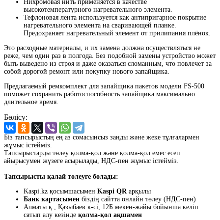
Нихромовая нить применяется в качестве
высокотемпературного нагревательного элемента.
Тефлоновая лента используется как антипригарное покрытие
нагревательного элемента на сваривающей планке.
Предохраняет нагревательный элемент от прилипания плёнок.
Это расходные материалы, и их замена должна осуществляться не
реже, чем один раз в полгода. Без подобной замены устройство может
быть выведено из строя и даже оказаться сломанным, что повлечет за
собой дорогой ремонт или покупку нового запайщика.
Предлагаемый ремкомплект для запайщика пакетов модели FS-500
поможет сохранить работоспособность запайщика максимально
длительное время.
Бөлісу:
Біз тапсырыстың ең аз сомасынсыз заңды және жеке тұлғалармен
жұмыс істейміз.
Тапсырыстарды төлеу қолма-қол және қолма-қол емес есеп
айырысумен жүзеге асырылады, НДС-пен жұмыс істейміз.
Тапсырысты қалай төлеуге болады:
Kaspi.kz қосымшасымен
Kaspi QR
арқылы
Банк картасымен
біздің сайтта онлайн төлеу (НДС-пен)
Алматы қ., Қазыбаев к-сі, 12Б мекен-жайы бойынша келіп
сатып алу кезінде
қолма-қол ақшамен