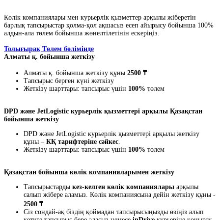
Көлік компаниялары мен курьерлік қызметтер арқылы жіберетін
барлық тапсырыстар қолма-қол ақшасыз есеп айырысу бойынша 100%
алдын-ала төлем бойынша жөнелтілетінін ескеріңіз.
Толығырақ Төлем бөлімінде
Алматы қ. бойынша жеткізу
Алматы қ. бойынша жеткізу құны
2500 ₸
Тапсырыс берген күні жеткізу
Жеткізу шарттары: тапсырыс үшін
100%
төлем
DPD және JetLogistic курьерлік қызметтері арқылы Қазақстан
бойынша жеткізу
DPD және JetLogistic курьерлік қызметтері арқылы жеткізу
құны –
КҚ тарифтеріне сәйкес
.
Жеткізу шарттары: тапсырыс үшін
100%
төлем
Қазақстан бойынша көлік компанияларымен жеткізу
Тапсырыстарды
кез-келген көлік компаниялары
арқылы
салып жібере аламыз. Көлік компаниясына дейін жеткізу құны -
2500 ₸
Сіз сондай-ақ біздің қоймадан тапсырысыңызды өзіңіз алып
кетуге тапсырыс бере аласыз немесе
inDrive
курьеріне қоңырау