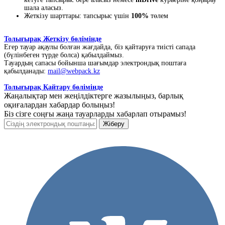
шала аласыз.
Жеткізу шарттары: тапсырыс үшін
100%
төлем
Толығырақ Жеткізу бөлімінде
Егер тауар ақаулы болған жағдайда, біз қайтаруға тиісті сапада
(бүлінбеген түрде болса) қабылдаймыз.
Тауардың сапасы бойынша шағымдар электрондық поштаға
қабылданады:
mail@webpack.kz
Толығырақ Қайтару бөлімінде
Жаңалықтар мен жеңілдіктерге жазылыңыз, барлық
оқиғалардан хабардар болыңыз!
Біз сізге соңғы жаңа тауарларды хабарлап отырамыз!