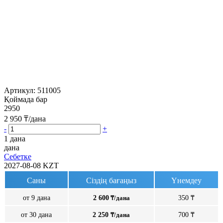
Артикул:
511005
Қоймада бар
2950
2 950
₸/дана
-
+
1 дана
дана
Себетке
2027-08-08
KZT
Саны
Сіздің бағаңыз
Үнемдеу
от 9 дана
2 600
₸/дана
350 ₸
от 30 дана
2 250
₸/дана
700 ₸