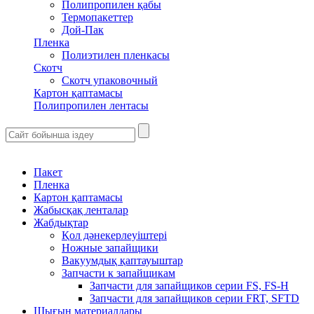
Полипропилен қабы
Термопакеттер
Дой-Пак
Пленка
Полиэтилен пленкасы
Скотч
Скотч упаковочный
Картон қаптамасы
Полипропилен лентасы
Пакет
Пленка
Картон қаптамасы
Жабысқақ ленталар
Жабдықтар
Қол дәнекерлеуіштері
Ножные запайщики
Вакуумдық қаптауыштар
Запчасти к запайщикам
Запчасти для запайщиков серии FS, FS-H
Запчасти для запайщиков серии FRT, SFTD
Шығын материалдары