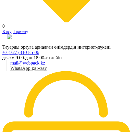
0
Кіру
Тіркелу
Қаз
Тауарды орауға арналған өнімдердің интернет-дүкені
+7 (727) 310-85-06
дс-жм 9.00-дан 18.00-ға дейін
mail@webpack.kz
WhatsApp-қа жазу