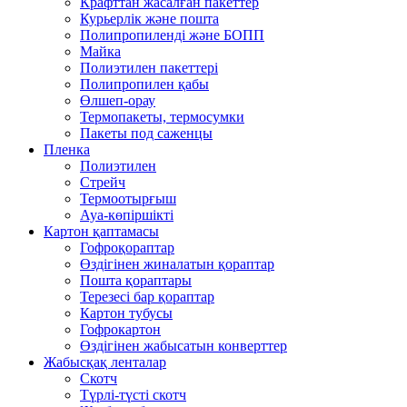
Крафттан жасалған пакеттер
Курьерлік және пошта
Полипропиленді және БОПП
Майка
Полиэтилен пакеттері
Полипропилен қабы
Өлшеп-орау
Термопакеты, термосумки
Пакеты под саженцы
Пленка
Полиэтилен
Стрейч
Термоотырғыш
Ауа-көпіршікті
Картон қаптамасы
Гофроқораптар
Өздігінен жиналатын қораптар
Пошта қораптары
Терезесі бар қораптар
Картон тубусы
Гофрокартон
Өздігінен жабысатын конверттер
Жабысқақ ленталар
Скотч
Түрлі-түсті скотч