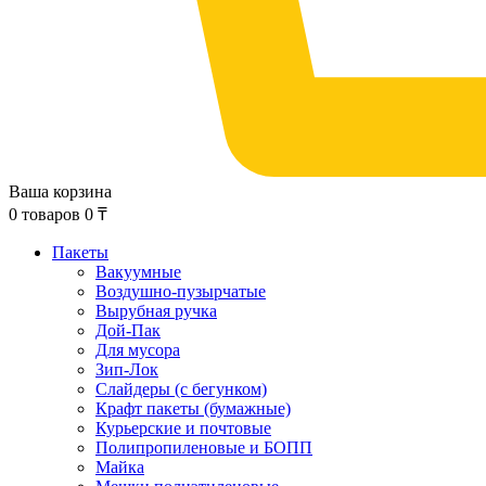
Ваша корзина
0
товаров
0
₸
Пакеты
Вакуумные
Воздушно-пузырчатые
Вырубная ручка
Дой-Пак
Для мусора
Зип-Лок
Слайдеры (с бегунком)
Крафт пакеты (бумажные)
Курьерские и почтовые
Полипропиленовые и БОПП
Майка