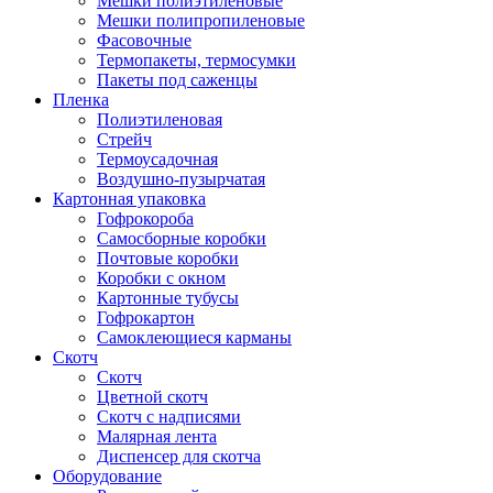
Мешки полиэтиленовые
Мешки полипропиленовые
Фасовочные
Термопакеты, термосумки
Пакеты под саженцы
Пленка
Полиэтиленовая
Стрейч
Термоусадочная
Воздушно-пузырчатая
Картонная упаковка
Гофрокороба
Самосборные коробки
Почтовые коробки
Коробки с окном
Картонные тубусы
Гофрокартон
Самоклеющиеся карманы
Скотч
Скотч
Цветной скотч
Скотч с надписями
Малярная лента
Диспенсер для скотча
Оборудование