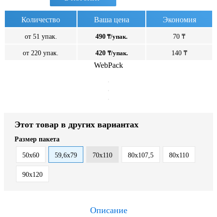
Количество
Ваша цена
Экономия
от 51 упак.
490
₸/упак.
70 ₸
от 220 упак.
420
₸/упак.
140 ₸
WebPack
Этот товар в других вариантах
Размер пакета
50x60
59,6x79
70x110
80x107,5
80х110
90x120
Описание