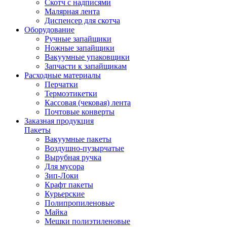
Скотч с надписями
Малярная лента
Диспенсер для скотча
Оборудование
Ручные запайщики
Ножные запайщики
Вакуумные упаковщики
Запчасти к запайщикам
Расходные материалы
Перчатки
Термоэтикетки
Кассовая (чековая) лента
Почтовые конверты
Заказная продукция
Пакеты
Вакуумные пакеты
Воздушно-пузырчатые
Вырубная ручка
Для мусора
Зип-Локи
Крафт пакеты
Курьерские
Полипропиленовые
Майка
Мешки полиэтиленовые