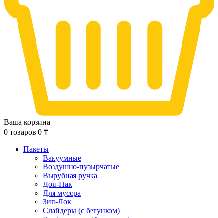
Ваша корзина
0
товаров
0
₸
Пакеты
Вакуумные
Воздушно-пузырчатые
Вырубная ручка
Дой-Пак
Для мусора
Зип-Лок
Слайдеры (с бегунком)