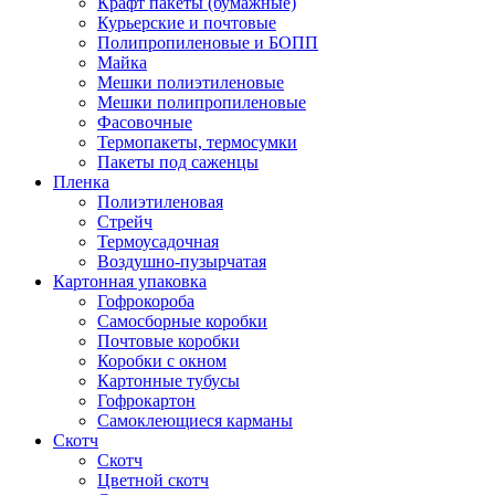
Крафт пакеты (бумажные)
Курьерские и почтовые
Полипропиленовые и БОПП
Майка
Мешки полиэтиленовые
Мешки полипропиленовые
Фасовочные
Термопакеты, термосумки
Пакеты под саженцы
Пленка
Полиэтиленовая
Стрейч
Термоусадочная
Воздушно-пузырчатая
Картонная упаковка
Гофрокороба
Самосборные коробки
Почтовые коробки
Коробки с окном
Картонные тубусы
Гофрокартон
Самоклеющиеся карманы
Скотч
Скотч
Цветной скотч