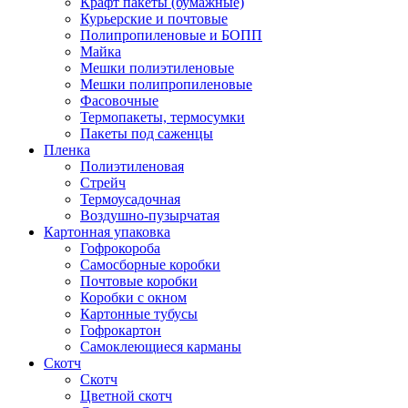
Крафт пакеты (бумажные)
Курьерские и почтовые
Полипропиленовые и БОПП
Майка
Мешки полиэтиленовые
Мешки полипропиленовые
Фасовочные
Термопакеты, термосумки
Пакеты под саженцы
Пленка
Полиэтиленовая
Стрейч
Термоусадочная
Воздушно-пузырчатая
Картонная упаковка
Гофрокороба
Самосборные коробки
Почтовые коробки
Коробки с окном
Картонные тубусы
Гофрокартон
Самоклеющиеся карманы
Скотч
Скотч
Цветной скотч