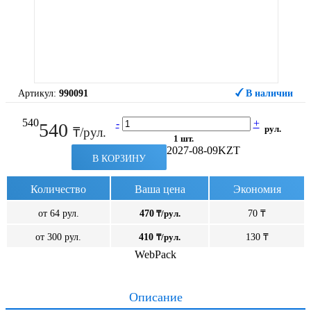
Артикул:
990091
В наличии
540
-
+
540
рул.
₸/рул.
1 шт.
2027-08-09
KZT
В КОРЗИНУ
Количество
Ваша цена
Экономия
от 64 рул.
470
₸/рул.
70 ₸
от 300 рул.
410
₸/рул.
130 ₸
WebPack
Описание