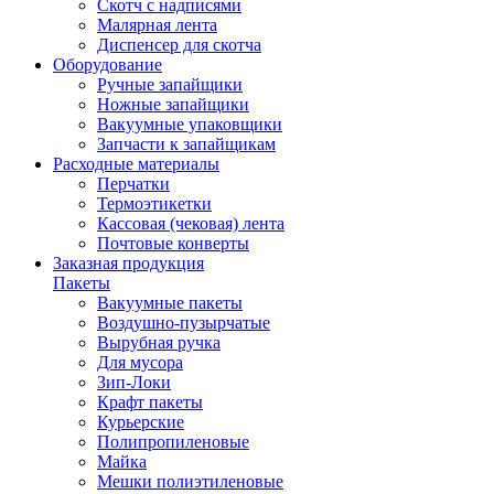
Скотч с надписями
Малярная лента
Диспенсер для скотча
Оборудование
Ручные запайщики
Ножные запайщики
Вакуумные упаковщики
Запчасти к запайщикам
Расходные материалы
Перчатки
Термоэтикетки
Кассовая (чековая) лента
Почтовые конверты
Заказная продукция
Пакеты
Вакуумные пакеты
Воздушно-пузырчатые
Вырубная ручка
Для мусора
Зип-Локи
Крафт пакеты
Курьерские
Полипропиленовые
Майка
Мешки полиэтиленовые