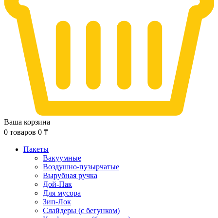
Ваша корзина
0
товаров
0
₸
Пакеты
Вакуумные
Воздушно-пузырчатые
Вырубная ручка
Дой-Пак
Для мусора
Зип-Лок
Слайдеры (с бегунком)