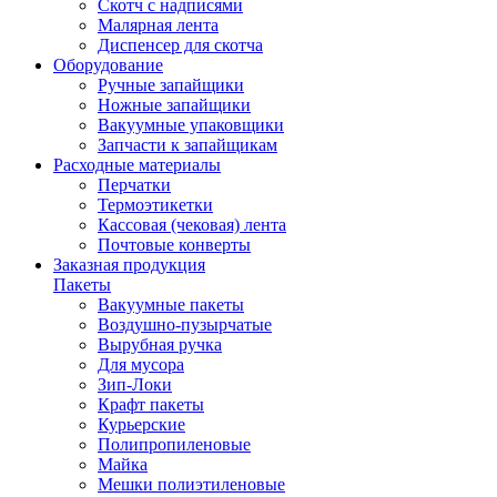
Скотч с надписями
Малярная лента
Диспенсер для скотча
Оборудование
Ручные запайщики
Ножные запайщики
Вакуумные упаковщики
Запчасти к запайщикам
Расходные материалы
Перчатки
Термоэтикетки
Кассовая (чековая) лента
Почтовые конверты
Заказная продукция
Пакеты
Вакуумные пакеты
Воздушно-пузырчатые
Вырубная ручка
Для мусора
Зип-Локи
Крафт пакеты
Курьерские
Полипропиленовые
Майка
Мешки полиэтиленовые