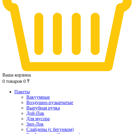
Ваша корзина
0
товаров
0
₸
Пакеты
Вакуумные
Воздушно-пузырчатые
Вырубная ручка
Дой-Пак
Для мусора
Зип-Лок
Слайдеры (с бегунком)