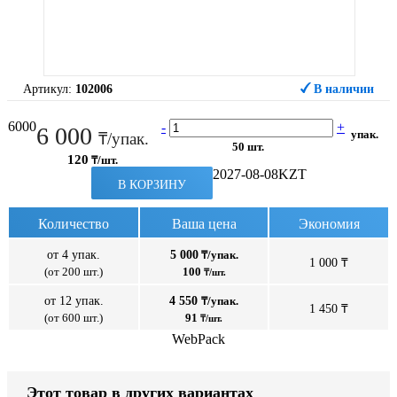
Артикул:
102006
В наличии
6000
-
+
6 000
упак.
₸/упак.
50 шт.
120
₸/шт.
2027-08-08
KZT
В КОРЗИНУ
Количество
Ваша цена
Экономия
от 4 упак.
5 000
₸/упак.
1 000 ₸
(от 200 шт.)
100
₸/шт.
от 12 упак.
4 550
₸/упак.
1 450 ₸
(от 600 шт.)
91
₸/шт.
WebPack
Этот товар в других вариантах