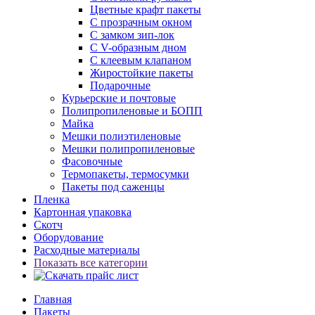
Цветные крафт пакеты
С прозрачным окном
С замком зип-лок
С V-образным дном
С клеевым клапаном
Жиростойкие пакеты
Подарочные
Курьерские и почтовые
Полипропиленовые и БОПП
Майка
Мешки полиэтиленовые
Мешки полипропиленовые
Фасовочные
Термопакеты, термосумки
Пакеты под саженцы
Пленка
Картонная упаковка
Скотч
Оборудование
Расходные материалы
Показать все категории
Главная
Пакеты