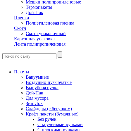
Мешки полипропиленовые
Термопакеты
Дой-Пак
Пленка
Полиэтиленовая пленка
Скотч
Скотч упаковочный
Картонная упаковка
Лента полипропиленовая
Пакеты
Вакуумные
Воздушно-пузырчатые
Вырубная ручка
Дой-Пак
Для мусора
Зип-Лок
Слайдеры (с бегунком)
Крафт пакеты (бумажные)
Без ручек
С кручеными ручками
С плоскими ручками