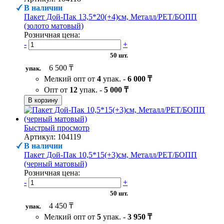
В наличии
Пакет Дой-Пак 13,5*20(+4)см, Металл/PET/БОПП
(золото матовый)
Розничная цена:
-
+
50 шт.
6 500 ₸
упак.
Мелкий опт от
4
упак. -
6 000 ₸
Опт от
12
упак. -
5 000 ₸
В корзину
Быстрый просмотр
Артикул: 104119
В наличии
Пакет Дой-Пак 10,5*15(+3)см, Металл/PET/БОПП
(черный матовый)
Розничная цена:
-
+
50 шт.
4 450 ₸
упак.
Мелкий опт от
5
упак. -
3 950 ₸