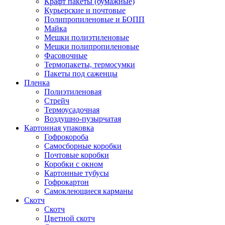
Крафт пакеты (бумажные)
Курьерские и почтовые
Полипропиленовые и БОПП
Майка
Мешки полиэтиленовые
Мешки полипропиленовые
Фасовочные
Термопакеты, термосумки
Пакеты под саженцы
Пленка
Полиэтиленовая
Стрейч
Термоусадочная
Воздушно-пузырчатая
Картонная упаковка
Гофрокороба
Самосборные коробки
Почтовые коробки
Коробки с окном
Картонные тубусы
Гофрокартон
Самоклеющиеся карманы
Скотч
Скотч
Цветной скотч