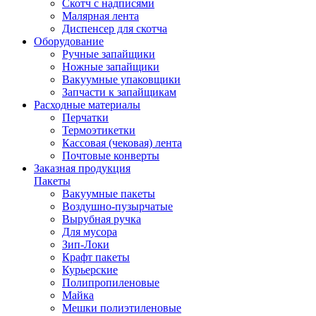
Скотч с надписями
Малярная лента
Диспенсер для скотча
Оборудование
Ручные запайщики
Ножные запайщики
Вакуумные упаковщики
Запчасти к запайщикам
Расходные материалы
Перчатки
Термоэтикетки
Кассовая (чековая) лента
Почтовые конверты
Заказная продукция
Пакеты
Вакуумные пакеты
Воздушно-пузырчатые
Вырубная ручка
Для мусора
Зип-Локи
Крафт пакеты
Курьерские
Полипропиленовые
Майка
Мешки полиэтиленовые