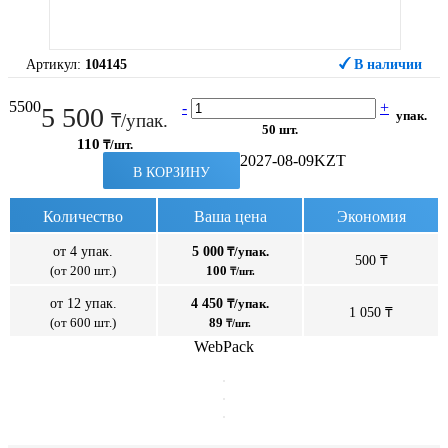
Артикул:
104145
В наличии
5500
-
+
5 500
упак.
₸/упак.
50 шт.
110
₸/шт.
2027-08-09
KZT
В КОРЗИНУ
Количество
Ваша цена
Экономия
от 4 упак.
5 000
₸/упак.
500 ₸
(от 200 шт.)
100
₸/шт.
от 12 упак.
4 450
₸/упак.
1 050 ₸
(от 600 шт.)
89
₸/шт.
WebPack