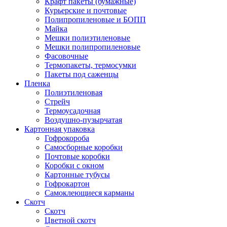
Крафт пакеты (бумажные)
Курьерские и почтовые
Полипропиленовые и БОПП
Майка
Мешки полиэтиленовые
Мешки полипропиленовые
Фасовочные
Термопакеты, термосумки
Пакеты под саженцы
Пленка
Полиэтиленовая
Стрейч
Термоусадочная
Воздушно-пузырчатая
Картонная упаковка
Гофрокороба
Самосборные коробки
Почтовые коробки
Коробки с окном
Картонные тубусы
Гофрокартон
Самоклеющиеся карманы
Скотч
Скотч
Цветной скотч