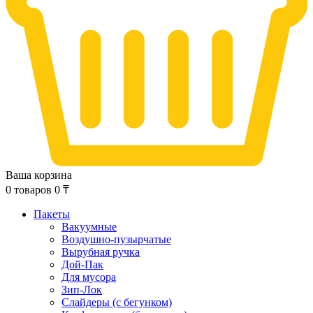
Ваша корзина
0
товаров
0
₸
Пакеты
Вакуумные
Воздушно-пузырчатые
Вырубная ручка
Дой-Пак
Для мусора
Зип-Лок
Слайдеры (с бегунком)