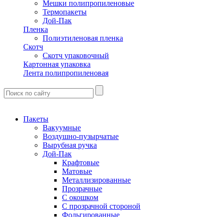
Мешки полипропиленовые
Термопакеты
Дой-Пак
Пленка
Полиэтиленовая пленка
Скотч
Скотч упаковочный
Картонная упаковка
Лента полипропиленовая
Пакеты
Вакуумные
Воздушно-пузырчатые
Вырубная ручка
Дой-Пак
Крафтовые
Матовые
Металлизированные
Прозрачные
С окошком
С прозрачной стороной
Фольгированные