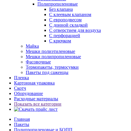
Полипропиленовые
Без клапана
C клеевым клапаном
С европодвесом
С донной складкой
С отверстием для воздуха
С перфорацией
С крючком
Майка
Мешки полиэтиленовые
Мешки полипропиленовые
Фасовочные
Термопакеты, термосумки
Пакеты под саженцы
Пленка
Картонная упаковка
Скотч
Оборудование
Расходные материалы
Показать все категории
Главная
Пакеты
Полипропиленовые и БОПП