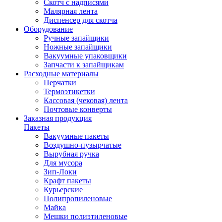
Скотч с надписями
Малярная лента
Диспенсер для скотча
Оборудование
Ручные запайщики
Ножные запайщики
Вакуумные упаковщики
Запчасти к запайщикам
Расходные материалы
Перчатки
Термоэтикетки
Кассовая (чековая) лента
Почтовые конверты
Заказная продукция
Пакеты
Вакуумные пакеты
Воздушно-пузырчатые
Вырубная ручка
Для мусора
Зип-Локи
Крафт пакеты
Курьерские
Полипропиленовые
Майка
Мешки полиэтиленовые