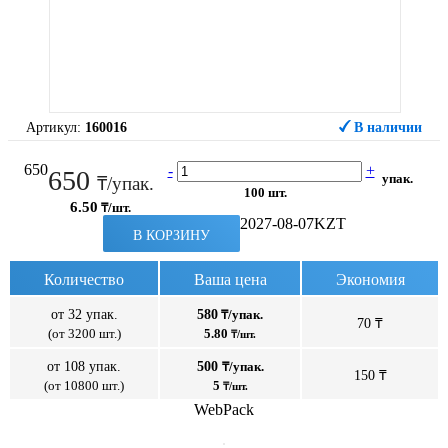
Артикул:
160016
В наличии
650
-
+
650
упак.
₸/упак.
100 шт.
6.50
₸/шт.
2027-08-07
KZT
В КОРЗИНУ
Количество
Ваша цена
Экономия
от 32 упак.
580
₸/упак.
70 ₸
(от 3200 шт.)
5.80
₸/шт.
от 108 упак.
500
₸/упак.
150 ₸
(от 10800 шт.)
5
₸/шт.
WebPack