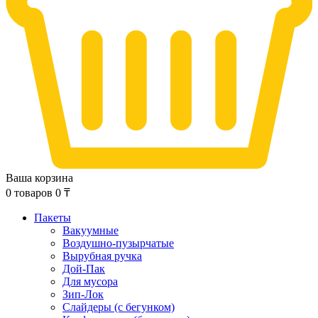
Ваша корзина
0
товаров
0
₸
Пакеты
Вакуумные
Воздушно-пузырчатые
Вырубная ручка
Дой-Пак
Для мусора
Зип-Лок
Слайдеры (с бегунком)