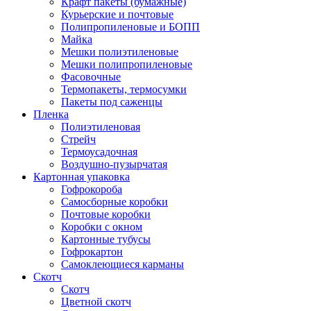
Крафт пакеты (бумажные)
Курьерские и почтовые
Полипропиленовые и БОПП
Майка
Мешки полиэтиленовые
Мешки полипропиленовые
Фасовочные
Термопакеты, термосумки
Пакеты под саженцы
Пленка
Полиэтиленовая
Стрейч
Термоусадочная
Воздушно-пузырчатая
Картонная упаковка
Гофрокороба
Самосборные коробки
Почтовые коробки
Коробки с окном
Картонные тубусы
Гофрокартон
Самоклеющиеся карманы
Скотч
Скотч
Цветной скотч