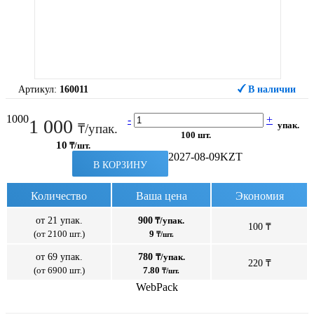
Артикул:
160011
В наличии
1000
-
+
1 000
упак.
₸/упак.
100 шт.
10
₸/шт.
2027-08-09
KZT
В КОРЗИНУ
Количество
Ваша цена
Экономия
от 21 упак.
900
₸/упак.
100 ₸
(от 2100 шт.)
9
₸/шт.
от 69 упак.
780
₸/упак.
220 ₸
(от 6900 шт.)
7.80
₸/шт.
WebPack