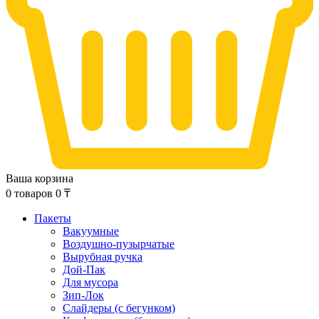
Ваша корзина
0
товаров
0
₸
Пакеты
Вакуумные
Воздушно-пузырчатые
Вырубная ручка
Дой-Пак
Для мусора
Зип-Лок
Слайдеры (с бегунком)