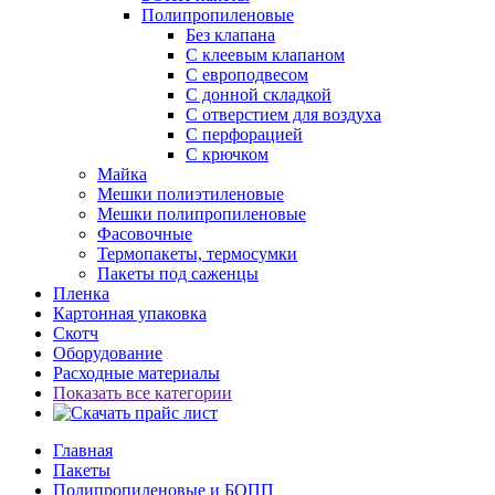
Полипропиленовые
Без клапана
C клеевым клапаном
С европодвесом
С донной складкой
С отверстием для воздуха
С перфорацией
С крючком
Майка
Мешки полиэтиленовые
Мешки полипропиленовые
Фасовочные
Термопакеты, термосумки
Пакеты под саженцы
Пленка
Картонная упаковка
Скотч
Оборудование
Расходные материалы
Показать все категории
Главная
Пакеты
Полипропиленовые и БОПП