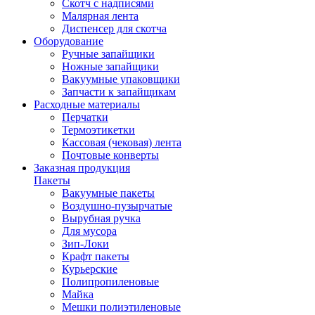
Скотч с надписями
Малярная лента
Диспенсер для скотча
Оборудование
Ручные запайщики
Ножные запайщики
Вакуумные упаковщики
Запчасти к запайщикам
Расходные материалы
Перчатки
Термоэтикетки
Кассовая (чековая) лента
Почтовые конверты
Заказная продукция
Пакеты
Вакуумные пакеты
Воздушно-пузырчатые
Вырубная ручка
Для мусора
Зип-Локи
Крафт пакеты
Курьерские
Полипропиленовые
Майка
Мешки полиэтиленовые