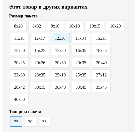
Этот товар в других вариантах
Размер пакета
8x20
8x32
8х10
10x10
10x15
10x20
11x16
12x17
12x30
13x34
15x15
15x20
15x25
15x30
16x35
18x25
20x25
20x26
20x30
20x35
20x40
22x30
23x35
25x10
25x35
27x12
28x42
30x15
30x40
30x45
35x45
40x50
Толщина пакета
25
30
35