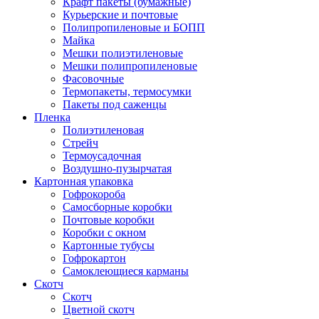
Крафт пакеты (бумажные)
Курьерские и почтовые
Полипропиленовые и БОПП
Майка
Мешки полиэтиленовые
Мешки полипропиленовые
Фасовочные
Термопакеты, термосумки
Пакеты под саженцы
Пленка
Полиэтиленовая
Стрейч
Термоусадочная
Воздушно-пузырчатая
Картонная упаковка
Гофрокороба
Самосборные коробки
Почтовые коробки
Коробки с окном
Картонные тубусы
Гофрокартон
Самоклеющиеся карманы
Скотч
Скотч
Цветной скотч