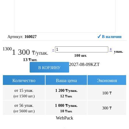
Артикул:
160027
В наличии
1300
-
+
1 300
упак.
₸/упак.
100 шт.
13
₸/шт.
2027-08-09
KZT
В КОРЗИНУ
Количество
Ваша цена
Экономия
от 15 упак.
1 200
₸/упак.
100 ₸
(от 1500 шт.)
12
₸/шт.
от 56 упак.
1 000
₸/упак.
300 ₸
(от 5600 шт.)
10
₸/шт.
WebPack