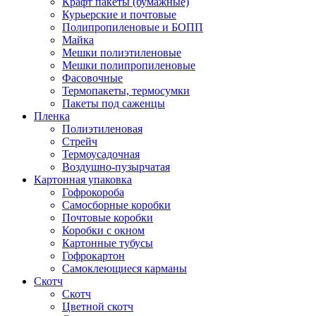
Крафт пакеты (бумажные)
Курьерские и почтовые
Полипропиленовые и БОПП
Майка
Мешки полиэтиленовые
Мешки полипропиленовые
Фасовочные
Термопакеты, термосумки
Пакеты под саженцы
Пленка
Полиэтиленовая
Стрейч
Термоусадочная
Воздушно-пузырчатая
Картонная упаковка
Гофрокороба
Самосборные коробки
Почтовые коробки
Коробки с окном
Картонные тубусы
Гофрокартон
Самоклеющиеся карманы
Скотч
Скотч
Цветной скотч