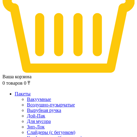
Ваша корзина
0
товаров
0
₸
Пакеты
Вакуумные
Воздушно-пузырчатые
Вырубная ручка
Дой-Пак
Для мусора
Зип-Лок
Слайдеры (с бегунком)