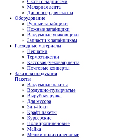
Скотч с надписями
Малярная лента
Диспенсер для скотча
Оборудование
Ручные запайщики
Ножные запайщики
Вакуумные упаковщики
Запчасти к запайщикам
Расходные материалы
Перчатки
Термоэтикетки
Кассовая (чековая) лента
Почтовые конверты
Заказная продукция
Пакеты
Вакуумные пакеты
Воздушно-пузырчатые
Вырубная ручка
Для мусора
Зип-Локи
Крафт пакеты
Курьерские
Полипропиленовые
Майка
Мешки полиэтиленовые