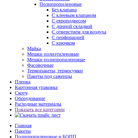
Полипропиленовые
Без клапана
C клеевым клапаном
С европодвесом
С донной складкой
С отверстием для воздуха
С перфорацией
С крючком
Майка
Мешки полиэтиленовые
Мешки полипропиленовые
Фасовочные
Термопакеты, термосумки
Пакеты под саженцы
Пленка
Картонная упаковка
Скотч
Оборудование
Расходные материалы
Показать все категории
Главная
Пакеты
Полипропиленовые и БОПП