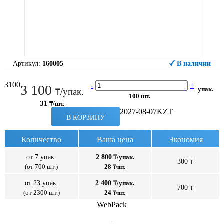
Артикул:
160005
В наличии
3100
-
+
3 100
упак.
₸/упак.
100 шт.
31
₸/шт.
2027-08-07
KZT
В КОРЗИНУ
Количество
Ваша цена
Экономия
от 7 упак.
2 800
₸/упак.
300 ₸
(от 700 шт.)
28
₸/шт.
от 23 упак.
2 400
₸/упак.
700 ₸
(от 2300 шт.)
24
₸/шт.
WebPack