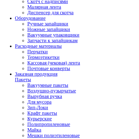
Скотч с надписями
Малярная лента
Диспенсер для скотча
Оборудование
Ручные запайщики
Ножные запайщики
Вакуумные упаковщики
Запчасти к запайщикам
Расходные материалы
Перчатки
Термоэтикетки
Кассовая (чековая) лента
Почтовые конверты
Заказная продукция
Пакеты
Вакуумные пакеты
Воздушно-пузырчатые
Вырубная ручка
Для мусора
Зип-Локи
Крафт пакеты
Курьерские
Полипропиленовые
Майка
Мешки полиэтиленовые