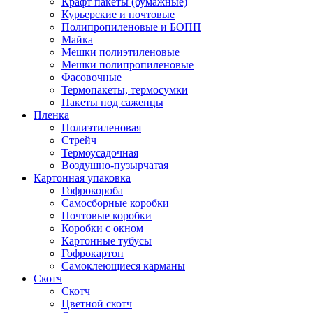
Крафт пакеты (бумажные)
Курьерские и почтовые
Полипропиленовые и БОПП
Майка
Мешки полиэтиленовые
Мешки полипропиленовые
Фасовочные
Термопакеты, термосумки
Пакеты под саженцы
Пленка
Полиэтиленовая
Стрейч
Термоусадочная
Воздушно-пузырчатая
Картонная упаковка
Гофрокороба
Самосборные коробки
Почтовые коробки
Коробки с окном
Картонные тубусы
Гофрокартон
Самоклеющиеся карманы
Скотч
Скотч
Цветной скотч