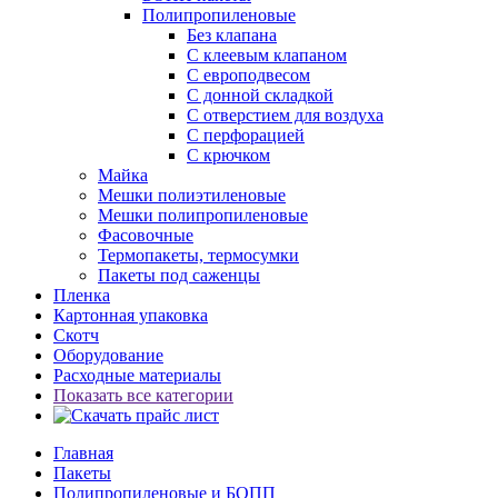
Полипропиленовые
Без клапана
C клеевым клапаном
С европодвесом
С донной складкой
С отверстием для воздуха
С перфорацией
С крючком
Майка
Мешки полиэтиленовые
Мешки полипропиленовые
Фасовочные
Термопакеты, термосумки
Пакеты под саженцы
Пленка
Картонная упаковка
Скотч
Оборудование
Расходные материалы
Показать все категории
Главная
Пакеты
Полипропиленовые и БОПП