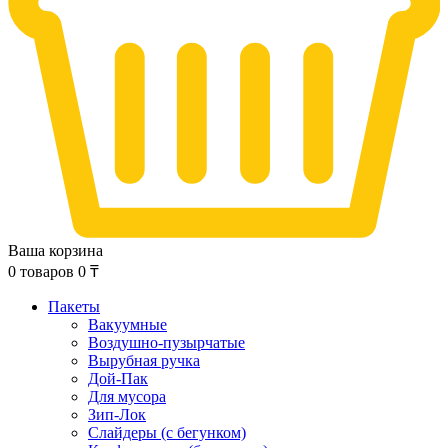
Ваша корзина
0
товаров
0
₸
Пакеты
Вакуумные
Воздушно-пузырчатые
Вырубная ручка
Дой-Пак
Для мусора
Зип-Лок
Слайдеры (с бегунком)