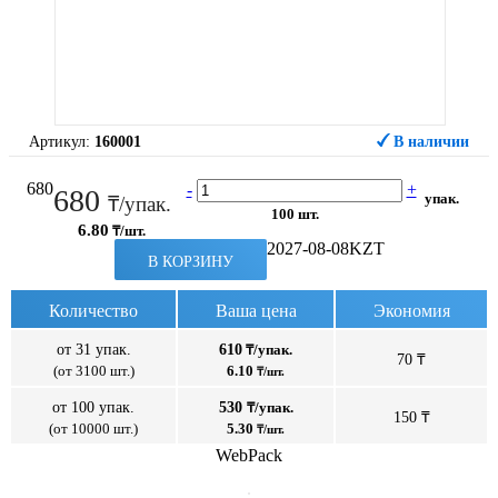
Артикул:
160001
В наличии
680
-
+
680
упак.
₸/упак.
100 шт.
6.80
₸/шт.
2027-08-08
KZT
В КОРЗИНУ
Количество
Ваша цена
Экономия
от 31 упак.
610
₸/упак.
70 ₸
(от 3100 шт.)
6.10
₸/шт.
от 100 упак.
530
₸/упак.
150 ₸
(от 10000 шт.)
5.30
₸/шт.
WebPack