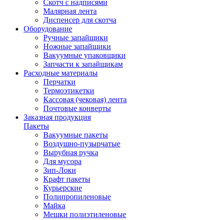
Скотч с надписями
Малярная лента
Диспенсер для скотча
Оборудование
Ручные запайщики
Ножные запайщики
Вакуумные упаковщики
Запчасти к запайщикам
Расходные материалы
Перчатки
Термоэтикетки
Кассовая (чековая) лента
Почтовые конверты
Заказная продукция
Пакеты
Вакуумные пакеты
Воздушно-пузырчатые
Вырубная ручка
Для мусора
Зип-Локи
Крафт пакеты
Курьерские
Полипропиленовые
Майка
Мешки полиэтиленовые