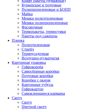
Крафт пакеты (бумажные)
Курьерские и почтовые
Полипропиленовые и БОПП
Майка
Мешки полиэтиленовые
Мешки полипропиленовые
Фасовочные
Термопакеты, термосумки
Пакеты под саженцы
Пленка
Полиэтиленовая
Стрейч
Термоусадочная
Воздушно-пузырчатая
Картонная упаковка
Гофрокороба
Самосборные коробки
Почтовые коробки
Коробки с окном
Картонные тубусы
Гофрокартон
Самоклеющиеся карманы
Скотч
Скотч
Цветной скотч