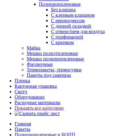
Полипропиленовые
Без клапана
C клеевым клапаном
С европодвесом
С донной складкой
С отверстием для воздуха
С перфорацией
С крючком
Майка
Мешки полиэтиленовые
Мешки полипропиленовые
Фасовочные
Термопакеты, термосумки
Пакеты под саженцы
Пленка
Картонная упаковка
Скотч
Оборудование
Расходные материалы
Показать все категории
Главная
Пакеты
Полипропиленовые и БОПП