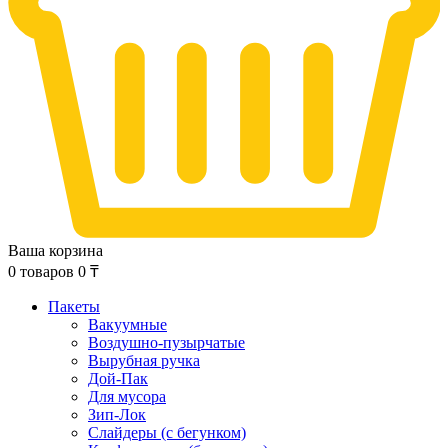
Ваша корзина
0
товаров
0
₸
Пакеты
Вакуумные
Воздушно-пузырчатые
Вырубная ручка
Дой-Пак
Для мусора
Зип-Лок
Слайдеры (с бегунком)