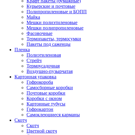
Крафт пакеты (бумажные)
Курьерские и почтовые
Полипропиленовые и БОПП
Майка
Мешки полиэтиленовые
Мешки полипропиленовые
Фасовочные
Термопакеты, термосумки
Пакеты под саженцы
Пленка
Полиэтиленовая
Стрейч
Термоусадочная
Воздушно-пузырчатая
Картонная упаковка
Гофрокороба
Самосборные коробки
Почтовые коробки
Коробки с окном
Картонные тубусы
Гофрокартон
Самоклеющиеся карманы
Скотч
Скотч
Цветной скотч