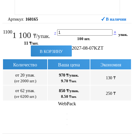
Артикул:
160165
В наличии
1100
-
+
1 100
упак.
₸/упак.
100 шт.
11
₸/шт.
2027-08-07
KZT
В КОРЗИНУ
Количество
Ваша цена
Экономия
от 20 упак.
970
₸/упак.
130 ₸
(от 2000 шт.)
9.70
₸/шт.
от 62 упак.
850
₸/упак.
250 ₸
(от 6200 шт.)
8.50
₸/шт.
WebPack