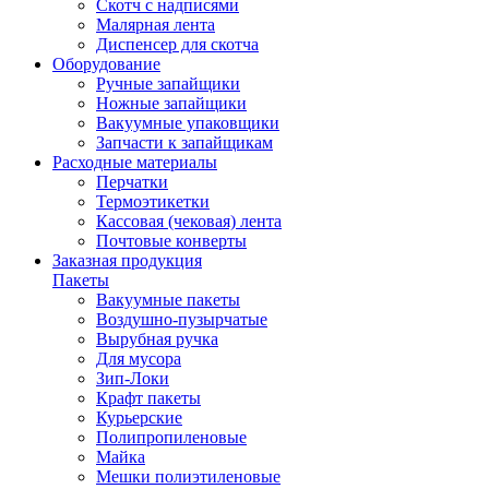
Скотч с надписями
Малярная лента
Диспенсер для скотча
Оборудование
Ручные запайщики
Ножные запайщики
Вакуумные упаковщики
Запчасти к запайщикам
Расходные материалы
Перчатки
Термоэтикетки
Кассовая (чековая) лента
Почтовые конверты
Заказная продукция
Пакеты
Вакуумные пакеты
Воздушно-пузырчатые
Вырубная ручка
Для мусора
Зип-Локи
Крафт пакеты
Курьерские
Полипропиленовые
Майка
Мешки полиэтиленовые