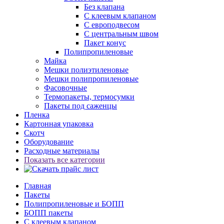
Без клапана
С клеевым клапаном
С европодвесом
С центральным швом
Пакет конус
Полипропиленовые
Майка
Мешки полиэтиленовые
Мешки полипропиленовые
Фасовочные
Термопакеты, термосумки
Пакеты под саженцы
Пленка
Картонная упаковка
Скотч
Оборудование
Расходные материалы
Показать все категории
Главная
Пакеты
Полипропиленовые и БОПП
БОПП пакеты
С клеевым клапаном