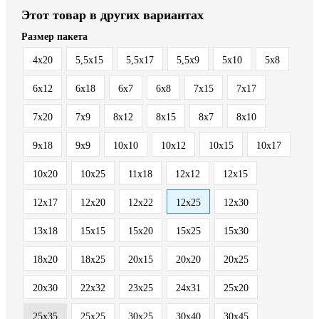
Этот товар в других вариантах
Размер пакета
4x20
5,5x15
5,5x17
5,5x9
5x10
5x8
6x12
6x18
6x7
6x8
7x15
7x17
7x20
7x9
8x12
8x15
8x7
8х10
9x18
9x9
10x10
10x12
10x15
10x17
10x20
10x25
11x18
12x12
12x15
12x17
12x20
12x22
12x25
12x30
13x18
15x15
15x20
15x25
15x30
18x20
18x25
20x15
20x20
20x25
20x30
22x32
23x25
24x31
25x20
25x35
25х25
30x25
30x40
30x45