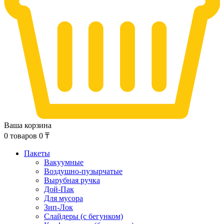
Ваша корзина
0
товаров
0
₸
Пакеты
Вакуумные
Воздушно-пузырчатые
Вырубная ручка
Дой-Пак
Для мусора
Зип-Лок
Слайдеры (с бегунком)