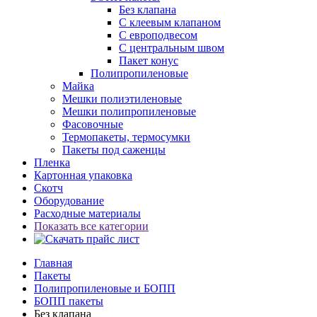
Без клапана
С клеевым клапаном
С европодвесом
С центральным швом
Пакет конус
Полипропиленовые
Майка
Мешки полиэтиленовые
Мешки полипропиленовые
Фасовочные
Термопакеты, термосумки
Пакеты под саженцы
Пленка
Картонная упаковка
Скотч
Оборудование
Расходные материалы
Показать все категории
Главная
Пакеты
Полипропиленовые и БОПП
БОПП пакеты
Без клапана