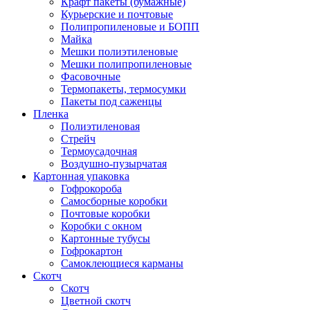
Крафт пакеты (бумажные)
Курьерские и почтовые
Полипропиленовые и БОПП
Майка
Мешки полиэтиленовые
Мешки полипропиленовые
Фасовочные
Термопакеты, термосумки
Пакеты под саженцы
Пленка
Полиэтиленовая
Стрейч
Термоусадочная
Воздушно-пузырчатая
Картонная упаковка
Гофрокороба
Самосборные коробки
Почтовые коробки
Коробки с окном
Картонные тубусы
Гофрокартон
Самоклеющиеся карманы
Скотч
Скотч
Цветной скотч