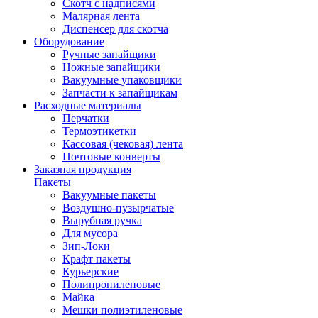
Скотч с надписями
Малярная лента
Диспенсер для скотча
Оборудование
Ручные запайщики
Ножные запайщики
Вакуумные упаковщики
Запчасти к запайщикам
Расходные материалы
Перчатки
Термоэтикетки
Кассовая (чековая) лента
Почтовые конверты
Заказная продукция
Пакеты
Вакуумные пакеты
Воздушно-пузырчатые
Вырубная ручка
Для мусора
Зип-Локи
Крафт пакеты
Курьерские
Полипропиленовые
Майка
Мешки полиэтиленовые