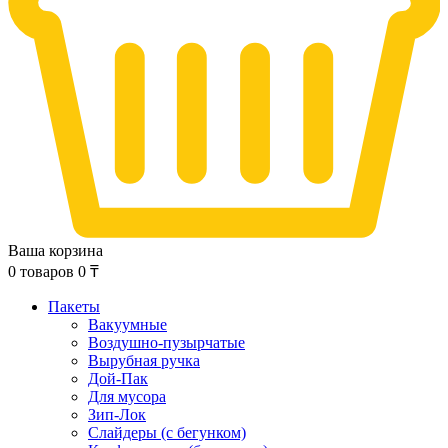
Ваша корзина
0
товаров
0
₸
Пакеты
Вакуумные
Воздушно-пузырчатые
Вырубная ручка
Дой-Пак
Для мусора
Зип-Лок
Слайдеры (с бегунком)