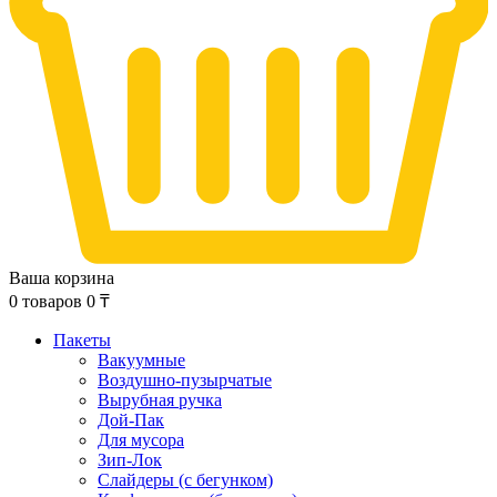
Ваша корзина
0
товаров
0
₸
Пакеты
Вакуумные
Воздушно-пузырчатые
Вырубная ручка
Дой-Пак
Для мусора
Зип-Лок
Слайдеры (с бегунком)