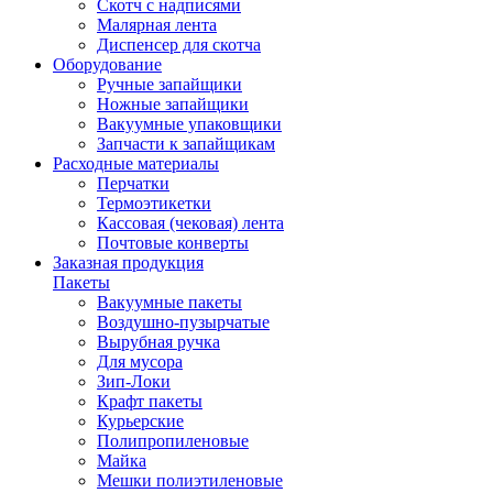
Скотч с надписями
Малярная лента
Диспенсер для скотча
Оборудование
Ручные запайщики
Ножные запайщики
Вакуумные упаковщики
Запчасти к запайщикам
Расходные материалы
Перчатки
Термоэтикетки
Кассовая (чековая) лента
Почтовые конверты
Заказная продукция
Пакеты
Вакуумные пакеты
Воздушно-пузырчатые
Вырубная ручка
Для мусора
Зип-Локи
Крафт пакеты
Курьерские
Полипропиленовые
Майка
Мешки полиэтиленовые