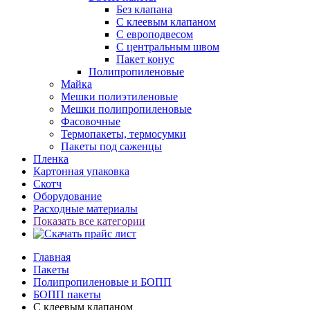
Без клапана
С клеевым клапаном
С европодвесом
С центральным швом
Пакет конус
Полипропиленовые
Майка
Мешки полиэтиленовые
Мешки полипропиленовые
Фасовочные
Термопакеты, термосумки
Пакеты под саженцы
Пленка
Картонная упаковка
Скотч
Оборудование
Расходные материалы
Показать все категории
Главная
Пакеты
Полипропиленовые и БОПП
БОПП пакеты
С клеевым клапаном