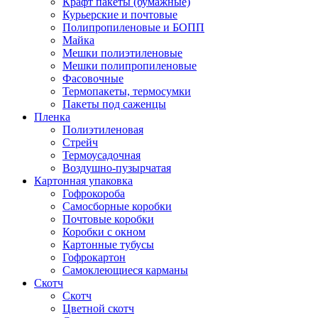
Крафт пакеты (бумажные)
Курьерские и почтовые
Полипропиленовые и БОПП
Майка
Мешки полиэтиленовые
Мешки полипропиленовые
Фасовочные
Термопакеты, термосумки
Пакеты под саженцы
Пленка
Полиэтиленовая
Стрейч
Термоусадочная
Воздушно-пузырчатая
Картонная упаковка
Гофрокороба
Самосборные коробки
Почтовые коробки
Коробки с окном
Картонные тубусы
Гофрокартон
Самоклеющиеся карманы
Скотч
Скотч
Цветной скотч