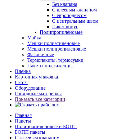
Без клапана
С клеевым клапаном
С европодвесом
С центральным швом
Пакет конус
Полипропиленовые
Майка
Мешки полиэтиленовые
Мешки полипропиленовые
Фасовочные
Термопакеты, термосумки
Пакеты под саженцы
Пленка
Картонная упаковка
Скотч
Оборудование
Расходные материалы
Показать все категории
Главная
Пакеты
Полипропиленовые и БОПП
БОПП пакеты
С клеевым клапаном