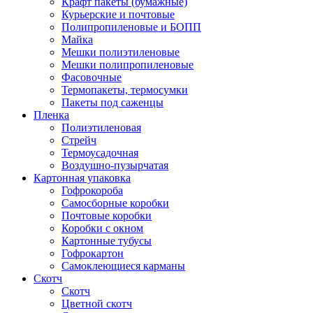
Крафт пакеты (бумажные)
Курьерские и почтовые
Полипропиленовые и БОПП
Майка
Мешки полиэтиленовые
Мешки полипропиленовые
Фасовочные
Термопакеты, термосумки
Пакеты под саженцы
Пленка
Полиэтиленовая
Стрейч
Термоусадочная
Воздушно-пузырчатая
Картонная упаковка
Гофрокороба
Самосборные коробки
Почтовые коробки
Коробки с окном
Картонные тубусы
Гофрокартон
Самоклеющиеся карманы
Скотч
Скотч
Цветной скотч