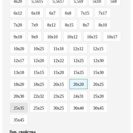
4x20
5,5x15
5,5x17
5,5x9
5x10
5x8
6x12
6x18
6x7
6x8
7x15
7x17
7x20
7x9
8x12
8x15
8x7
8х10
9x18
9x9
10x10
10x12
10x15
10x17
10x20
10x25
11x18
12x12
12x15
12x17
12x20
12x22
12x25
12x30
13x18
15x15
15x20
15x25
15x30
18x20
18x25
20x15
20x20
20x25
20x30
22x32
23x25
24x31
25x20
25x35
25х25
30x25
30x40
30x45
35x45
Доп. свойства