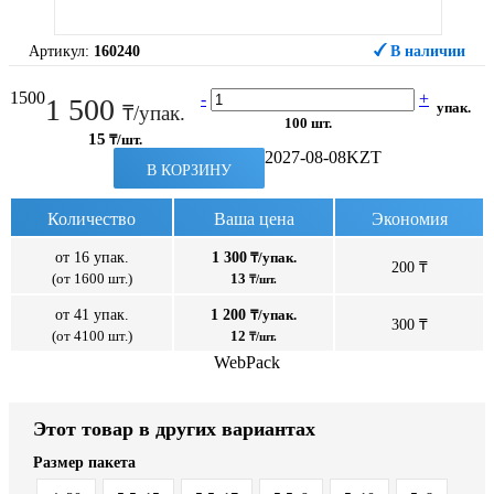
Артикул:
160240
В наличии
1500
-
+
1 500
упак.
₸/упак.
100 шт.
15
₸/шт.
2027-08-08
KZT
В КОРЗИНУ
Количество
Ваша цена
Экономия
от 16 упак.
1 300
₸/упак.
200 ₸
(от 1600 шт.)
13
₸/шт.
от 41 упак.
1 200
₸/упак.
300 ₸
(от 4100 шт.)
12
₸/шт.
WebPack
Этот товар в других вариантах
Размер пакета