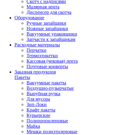
Скотч с надписями
Малярная лента
Диспенсер для скотча
Оборудование
Ручные запайщики
Ножные запайщики
Вакуумные упаковщики
Запчасти к запайщикам
Расходные материалы
Перчатки
Термоэтикетки
Кассовая (чековая) лента
Почтовые конверты
Заказная продукция
Пакеты
Вакуумные пакеты
Воздушно-пузырчатые
Вырубная ручка
Для мусора
Зип-Локи
Крафт пакеты
Курьерские
Полипропиленовые
Майка
Мешки полиэтиленовые