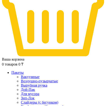
Ваша корзина
0
товаров
0
₸
Пакеты
Вакуумные
Воздушно-пузырчатые
Вырубная ручка
Дой-Пак
Для мусора
Зип-Лок
Слайдеры (с бегунком)