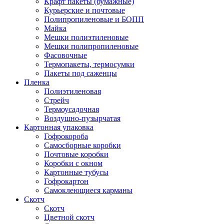
Крафт пакеты (бумажные)
Курьерские и почтовые
Полипропиленовые и БОПП
Майка
Мешки полиэтиленовые
Мешки полипропиленовые
Фасовочные
Термопакеты, термосумки
Пакеты под саженцы
Пленка
Полиэтиленовая
Стрейч
Термоусадочная
Воздушно-пузырчатая
Картонная упаковка
Гофрокороба
Самосборные коробки
Почтовые коробки
Коробки с окном
Картонные тубусы
Гофрокартон
Самоклеющиеся карманы
Скотч
Скотч
Цветной скотч