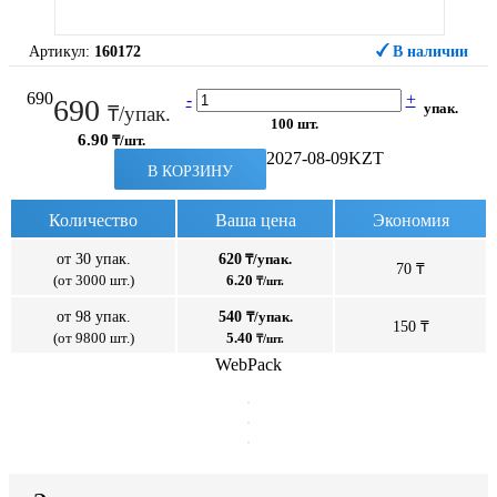
Артикул:
160172
В наличии
690
-
+
690
упак.
₸/упак.
100 шт.
6.90
₸/шт.
2027-08-09
KZT
В КОРЗИНУ
Количество
Ваша цена
Экономия
от 30 упак.
620
₸/упак.
70 ₸
(от 3000 шт.)
6.20
₸/шт.
от 98 упак.
540
₸/упак.
150 ₸
(от 9800 шт.)
5.40
₸/шт.
WebPack