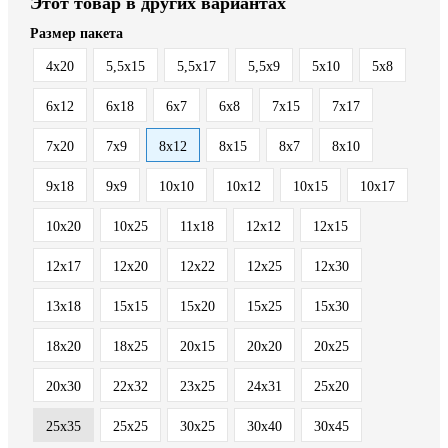
Этот товар в других вариантах
Размер пакета
4x20
5,5x15
5,5x17
5,5x9
5x10
5x8
6x12
6x18
6x7
6x8
7x15
7x17
7x20
7x9
8x12
8x15
8x7
8х10
9x18
9x9
10x10
10x12
10x15
10x17
10x20
10x25
11x18
12x12
12x15
12x17
12x20
12x22
12x25
12x30
13x18
15x15
15x20
15x25
15x30
18x20
18x25
20x15
20x20
20x25
20x30
22x32
23x25
24x31
25x20
25x35
25х25
30x25
30x40
30x45