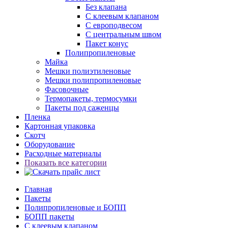
Без клапана
С клеевым клапаном
С европодвесом
С центральным швом
Пакет конус
Полипропиленовые
Майка
Мешки полиэтиленовые
Мешки полипропиленовые
Фасовочные
Термопакеты, термосумки
Пакеты под саженцы
Пленка
Картонная упаковка
Скотч
Оборудование
Расходные материалы
Показать все категории
Главная
Пакеты
Полипропиленовые и БОПП
БОПП пакеты
С клеевым клапаном