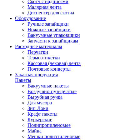
Скотч с надписями
Малярная лента
Диспенсер для скотча
Оборудование
Ручные запайщики
Ножные запайщики
Вакуумные упаковщики
Запчасти к запайщикам
Расходные материалы
Перчатки
Термоэтикетки
Кассовая (чековая) лента
Почтовые конверты
Заказная продукция
Пакеты
Вакуумные пакеты
Воздушно-пузырчатые
Вырубная ручка
Для мусора
Зип-Локи
Крафт пакеты
Курьерские
Полипропиленовые
Майка
Мешки полиэтиленовые