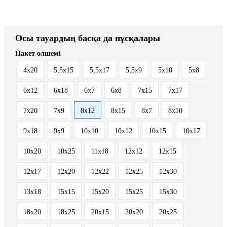
Осы тауардың басқа да нұсқалары
Пакет өлшемі
4x20
5,5x15
5,5x17
5,5x9
5x10
5x8
6x12
6x18
6x7
6x8
7x15
7x17
7x20
7x9
8x12
8x15
8x7
8х10
9x18
9x9
10x10
10x12
10x15
10x17
10x20
10x25
11x18
12x12
12x15
12x17
12x20
12x22
12x25
12x30
13x18
15x15
15x20
15x25
15x30
18x20
18x25
20x15
20x20
20x25