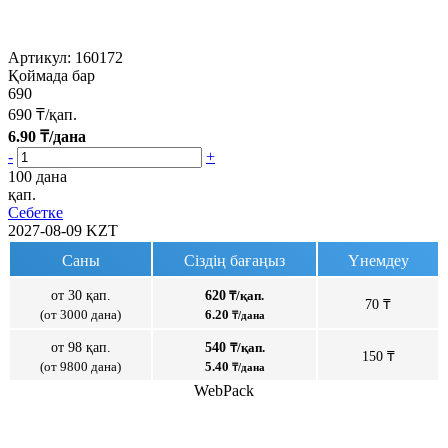
Артикул:
160172
Қоймада бар
690
690
₸/қап.
6.90
₸/дана
-
+
100 дана
қап.
Себетке
2027-08-09
KZT
Саны
Сіздің бағаңыз
Үнемдеу
от 30 қап.
620
₸/қап.
70 ₸
(от 3000 дана)
6.20
₸/дана
от 98 қап.
540
₸/қап.
150 ₸
(от 9800 дана)
5.40
₸/дана
WebPack