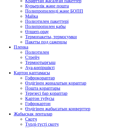
Крафттан жасалған пакеттер
Курьерлік және пошта
Полипропиленді және БОПП
Майка
Полиэтилен пакеттері
Полипропилен қабы
Өлшеп-орау
Термопакеты, термосумки
Пакеты под саженцы
Пленка
Полиэтилен
Стрейч
Термоотырғыш
Ауа-көпіршікті
Картон қаптамасы
Гофроқораптар
Өздігінен жиналатын қораптар
Пошта қораптары
Терезесі бар қораптар
Картон тубусы
Гофрокартон
Өздігінен жабысатын конверттер
Жабысқақ ленталар
Скотч
Түрлі-түсті скотч