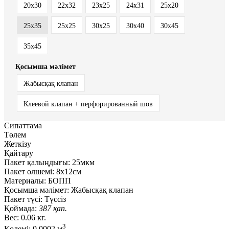
20x30
22x32
23x25
24x31
25x20
25x35
25х25
30x25
30x40
30x45
35x45
Қосымша мәлімет
Жабысқақ клапан
Клеевой клапан + перфорированный шов
Сипаттама
Төлем
Жеткізу
Қайтару
Пакет қалыңдығы:
25мкм
Пакет өлшемі:
8x12см
Материалы:
БОПП
Қосымша мәлімет:
Жабысқақ клапан
Пакет түсі:
Түссіз
Қоймада:
387 қап.
Вес:
0.06 кг.
3
Көлемі:
0.0002 м