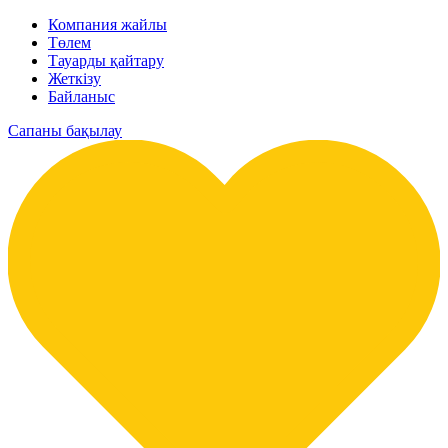
Компания жайлы
Төлем
Тауарды қайтару
Жеткізу
Байланыс
Сапаны бақылау