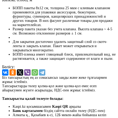
БОПП пакеты 8x12 см, толщина 25 мкм с клеевым клапаном
применяются для упаковки аксессуаров, бижутерии,
фурнитуры, сувениров, канцелярских принадлежностей и
других товаров. В них фасуют различные товары для продажи
на маркетплейсах.
Размер пакета указан без учета клапана. Высота клапана ~ 4-5
см. Возможно отклонение размеров ± 1 см.
Для закрытия достаточно удалить защитный слой со скотч-
ленты и закрыть клапан. Пакет может открываться и
закрываться многократно.
БОПП-пленка имеет глянцевый блеск, привлекательный вид, не
растягивается, а также защищает содержимое от влаги и пыли.
Бөлісу:
Біз тапсырыстың ең аз сомасынсыз заңды және жеке тұлғалармен
жұмыс істейміз.
Тапсырыстарды төлеу қолма-қол және қолма-қол емес есеп
айырысумен жүзеге асырылады, НДС-пен жұмыс істейміз.
Тапсырысты қалай төлеуге болады:
Kaspi.kz қосымшасымен
Kaspi QR
арқылы
Банк картасымен
біздің сайтта онлайн төлеу (НДС-пен)
Алматы қ., Қазыбаев к-сі, 12Б мекен-жайы бойынша келіп