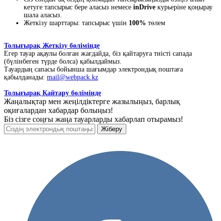
кетуге тапсырыс бере аласыз немесе
inDrive
курьеріне қоңырау
шала аласыз.
Жеткізу шарттары: тапсырыс үшін
100%
төлем
Толығырақ Жеткізу бөлімінде
Егер тауар ақаулы болған жағдайда, біз қайтаруға тиісті сапада
(бүлінбеген түрде болса) қабылдаймыз.
Тауардың сапасы бойынша шағымдар электрондық поштаға
қабылданады:
mail@webpack.kz
Толығырақ Қайтару бөлімінде
Жаңалықтар мен жеңілдіктерге жазылыңыз, барлық
оқиғалардан хабардар болыңыз!
Біз сізге соңғы жаңа тауарларды хабарлап отырамыз!