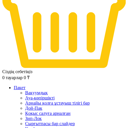
Сіздің себетіңіз
0
тауарлар
0
₸
Пакет
Вакуумдық
Ауа-көпіршікті
Арнайы қолға ұстауыш тілігі бар
Дой-Пак
Қоқыс салуға арналған
Зип-Лок
Сырғытпасы бар слайдер