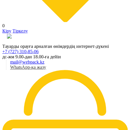
0
Кіру
Тіркелу
Қаз
Тауарды орауға арналған өнімдердің интернет-дүкені
+7 (727) 310-85-06
дс-жм 9.00-дан 18.00-ға дейін
mail@webpack.kz
WhatsApp-қа жазу