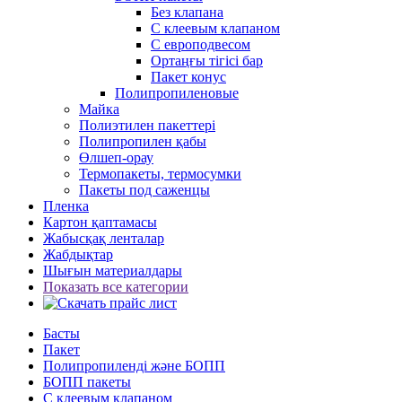
Без клапана
С клеевым клапаном
С европодвесом
Ортаңғы тігісі бар
Пакет конус
Полипропиленовые
Майка
Полиэтилен пакеттері
Полипропилен қабы
Өлшеп-орау
Термопакеты, термосумки
Пакеты под саженцы
Пленка
Картон қаптамасы
Жабысқақ ленталар
Жабдықтар
Шығын материалдары
Показать все категории
Басты
Пакет
Полипропиленді және БОПП
БОПП пакеты
С клеевым клапаном