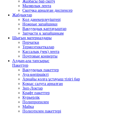
Жазбасы бар скотч
Малярлық лента
Скотчқа арналған диспенсер
Жабдықтар
Қол дәнекерлеуіштері
Ножные запайщики
Вакуумдық қаптауыштар
Запчасти к запайщикам
Шығын материалдары
Перчатки
Термоэтикеткалар
Кассалық (чек) лента
Почтовые конверты
Алдын-ала тапсырыс
Пакеттер
Вакуумдық пакеттер
Ауа-көпіршікті
Арнайы қолға ұстауыш тілігі бар
Қоқыс салуға арналған
Зип-Локтар
Крафт пакеттер
Курьерлік
Полипропилен
Майка
Полиэтилен пакеттері