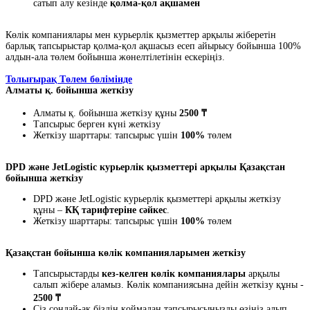
сатып алу кезінде
қолма-қол ақшамен
Көлік компаниялары мен курьерлік қызметтер арқылы жіберетін
барлық тапсырыстар қолма-қол ақшасыз есеп айырысу бойынша 100%
алдын-ала төлем бойынша жөнелтілетінін ескеріңіз.
Толығырақ Төлем бөлімінде
Алматы қ. бойынша жеткізу
Алматы қ. бойынша жеткізу құны
2500 ₸
Тапсырыс берген күні жеткізу
Жеткізу шарттары: тапсырыс үшін
100%
төлем
DPD және JetLogistic курьерлік қызметтері арқылы Қазақстан
бойынша жеткізу
DPD және JetLogistic курьерлік қызметтері арқылы жеткізу
құны –
КҚ тарифтеріне сәйкес
.
Жеткізу шарттары: тапсырыс үшін
100%
төлем
Қазақстан бойынша көлік компанияларымен жеткізу
Тапсырыстарды
кез-келген көлік компаниялары
арқылы
салып жібере аламыз. Көлік компаниясына дейін жеткізу құны -
2500 ₸
Сіз сондай-ақ біздің қоймадан тапсырысыңызды өзіңіз алып