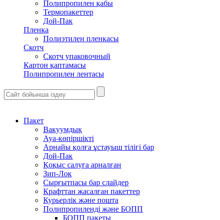
Полипропилен қабы
Термопакеттер
Дой-Пак
Пленка
Полиэтилен пленкасы
Скотч
Скотч упаковочный
Картон қаптамасы
Полипропилен лентасы
Пакет
Вакуумдық
Ауа-көпіршікті
Арнайы қолға ұстауыш тілігі бар
Дой-Пак
Қоқыс салуға арналған
Зип-Лок
Сырғытпасы бар слайдер
Крафттан жасалған пакеттер
Курьерлік және пошта
Полипропиленді және БОПП
БОПП пакеты