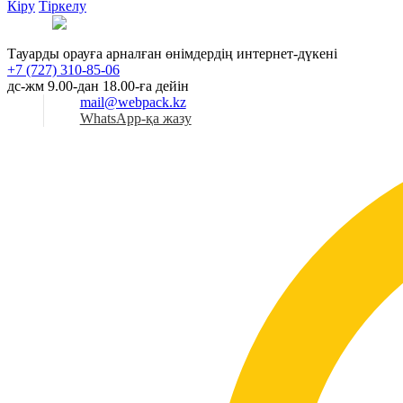
Кіру
Тіркелу
Қаз
Тауарды орауға арналған өнімдердің интернет-дүкені
+7 (727) 310-85-06
дс-жм 9.00-дан 18.00-ға дейін
mail@webpack.kz
WhatsApp-қа жазу