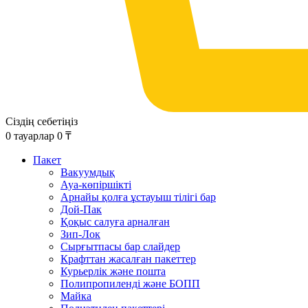
Сіздің себетіңіз
0
тауарлар
0
₸
Пакет
Вакуумдық
Ауа-көпіршікті
Арнайы қолға ұстауыш тілігі бар
Дой-Пак
Қоқыс салуға арналған
Зип-Лок
Сырғытпасы бар слайдер
Крафттан жасалған пакеттер
Курьерлік және пошта
Полипропиленді және БОПП
Майка