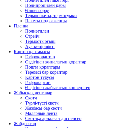
Полиэтилен пакеттері
Полипропилен қабы
Өлшеп-орау
Термопакеты, термосумки
Пакеты под саженцы
Пленка
Полиэтилен
Стрейч
Термоотырғыш
Ауа-көпіршікті
Картон қаптамасы
Гофроқораптар
Өздігінен жиналатын қораптар
Пошта қораптары
Терезесі бар қораптар
Картон тубусы
Гофрокартон
Өздігінен жабысатын конверттер
Жабысқақ ленталар
Скотч
Түрлі-түсті скотч
Жазбасы бар скотч
Малярлық лента
Скотчқа арналған диспенсер
Жабдықтар