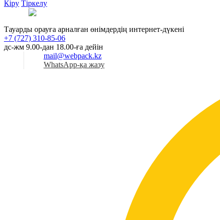
Кіру
Тіркелу
Қаз
Тауарды орауға арналған өнімдердің интернет-дүкені
+7 (727) 310-85-06
дс-жм 9.00-дан 18.00-ға дейін
mail@webpack.kz
WhatsApp-қа жазу