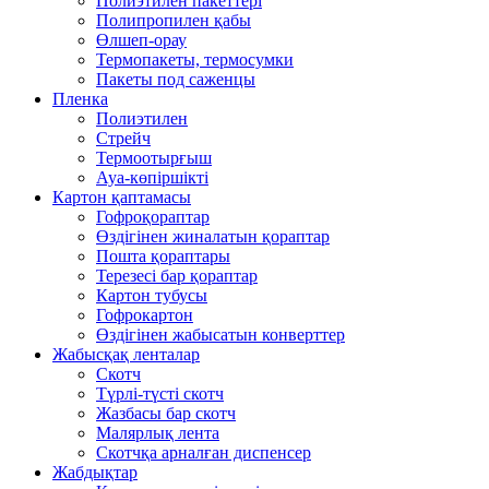
Полиэтилен пакеттері
Полипропилен қабы
Өлшеп-орау
Термопакеты, термосумки
Пакеты под саженцы
Пленка
Полиэтилен
Стрейч
Термоотырғыш
Ауа-көпіршікті
Картон қаптамасы
Гофроқораптар
Өздігінен жиналатын қораптар
Пошта қораптары
Терезесі бар қораптар
Картон тубусы
Гофрокартон
Өздігінен жабысатын конверттер
Жабысқақ ленталар
Скотч
Түрлі-түсті скотч
Жазбасы бар скотч
Малярлық лента
Скотчқа арналған диспенсер
Жабдықтар