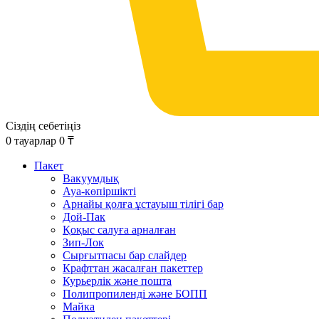
Сіздің себетіңіз
0
тауарлар
0
₸
Пакет
Вакуумдық
Ауа-көпіршікті
Арнайы қолға ұстауыш тілігі бар
Дой-Пак
Қоқыс салуға арналған
Зип-Лок
Сырғытпасы бар слайдер
Крафттан жасалған пакеттер
Курьерлік және пошта
Полипропиленді және БОПП
Майка