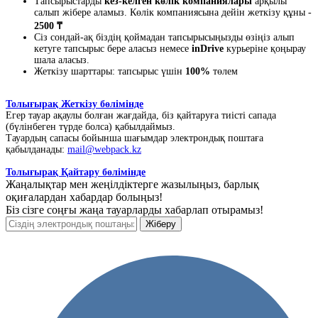
Тапсырыстарды
кез-келген көлік компаниялары
арқылы
салып жібере аламыз. Көлік компаниясына дейін жеткізу құны -
2500 ₸
Сіз сондай-ақ біздің қоймадан тапсырысыңызды өзіңіз алып
кетуге тапсырыс бере аласыз немесе
inDrive
курьеріне қоңырау
шала аласыз.
Жеткізу шарттары: тапсырыс үшін
100%
төлем
Толығырақ Жеткізу бөлімінде
Егер тауар ақаулы болған жағдайда, біз қайтаруға тиісті сапада
(бүлінбеген түрде болса) қабылдаймыз.
Тауардың сапасы бойынша шағымдар электрондық поштаға
қабылданады:
mail@webpack.kz
Толығырақ Қайтару бөлімінде
Жаңалықтар мен жеңілдіктерге жазылыңыз, барлық
оқиғалардан хабардар болыңыз!
Біз сізге соңғы жаңа тауарларды хабарлап отырамыз!