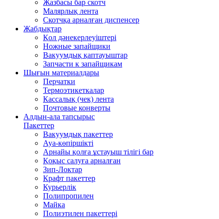
Жазбасы бар скотч
Малярлық лента
Скотчқа арналған диспенсер
Жабдықтар
Қол дәнекерлеуіштері
Ножные запайщики
Вакуумдық қаптауыштар
Запчасти к запайщикам
Шығын материалдары
Перчатки
Термоэтикеткалар
Кассалық (чек) лента
Почтовые конверты
Алдын-ала тапсырыс
Пакеттер
Вакуумдық пакеттер
Ауа-көпіршікті
Арнайы қолға ұстауыш тілігі бар
Қоқыс салуға арналған
Зип-Локтар
Крафт пакеттер
Курьерлік
Полипропилен
Майка
Полиэтилен пакеттері