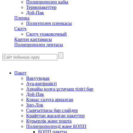
Полипропилен қабы
Термопакеттер
Дой-Пак
Пленка
Полиэтилен пленкасы
Скотч
Скотч упаковочный
Картон қаптамасы
Полипропилен лентасы
Пакет
Вакуумдық
Ауа-көпіршікті
Арнайы қолға ұстауыш тілігі бар
Дой-Пак
Қоқыс салуға арналған
Зип-Лок
Сырғытпасы бар слайдер
Крафттан жасалған пакеттер
Курьерлік және пошта
Полипропиленді және БОПП
БОПП пакеты