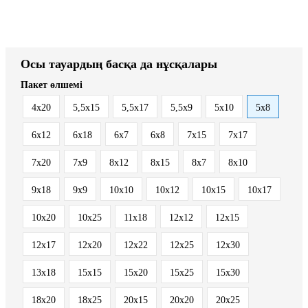
Осы тауардың басқа да нұсқалары
Пакет өлшемі
4x20
5,5x15
5,5x17
5,5x9
5x10
5x8
6x12
6x18
6x7
6x8
7x15
7x17
7x20
7x9
8x12
8x15
8x7
8х10
9x18
9x9
10x10
10x12
10x15
10x17
10x20
10x25
11x18
12x12
12x15
12x17
12x20
12x22
12x25
12x30
13x18
15x15
15x20
15x25
15x30
18x20
18x25
20x15
20x20
20x25