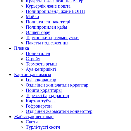
Крафттан жасалған пакеттер
Курьерлік және пошта
Полипропиленді және БОПП
Майка
Полиэтилен пакеттері
Полипропилен қабы
Өлшеп-орау
Термопакеты, термосумки
Пакеты под саженцы
Пленка
Полиэтилен
Стрейч
Термоотырғыш
Ауа-көпіршікті
Картон қаптамасы
Гофроқораптар
Өздігінен жиналатын қораптар
Пошта қораптары
Терезесі бар қораптар
Картон тубусы
Гофрокартон
Өздігінен жабысатын конверттер
Жабысқақ ленталар
Скотч
Түрлі-түсті скотч