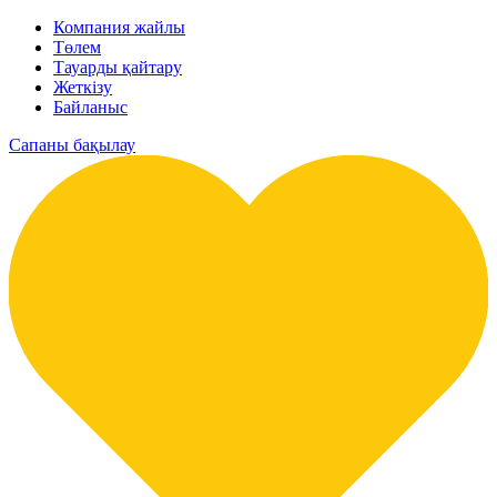
Компания жайлы
Төлем
Тауарды қайтару
Жеткізу
Байланыс
Сапаны бақылау