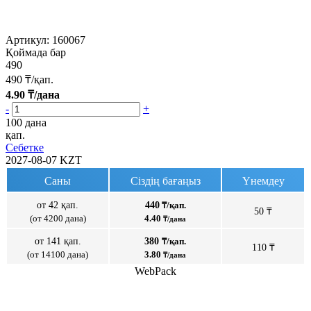
Артикул:
160067
Қоймада бар
490
490
₸/қап.
4.90
₸/дана
-
+
100 дана
қап.
Себетке
2027-08-07
KZT
Саны
Сіздің бағаңыз
Үнемдеу
от 42 қап.
440
₸/қап.
50 ₸
(от 4200 дана)
4.40
₸/дана
от 141 қап.
380
₸/қап.
110 ₸
(от 14100 дана)
3.80
₸/дана
WebPack