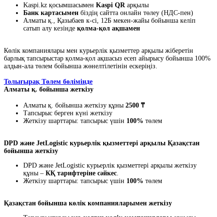
Kaspi.kz қосымшасымен
Kaspi QR
арқылы
Банк картасымен
біздің сайтта онлайн төлеу (НДС-пен)
Алматы қ., Қазыбаев к-сі, 12Б мекен-жайы бойынша келіп
сатып алу кезінде
қолма-қол ақшамен
Көлік компаниялары мен курьерлік қызметтер арқылы жіберетін
барлық тапсырыстар қолма-қол ақшасыз есеп айырысу бойынша 100%
алдын-ала төлем бойынша жөнелтілетінін ескеріңіз.
Толығырақ Төлем бөлімінде
Алматы қ. бойынша жеткізу
Алматы қ. бойынша жеткізу құны
2500 ₸
Тапсырыс берген күні жеткізу
Жеткізу шарттары: тапсырыс үшін
100%
төлем
DPD және JetLogistic курьерлік қызметтері арқылы Қазақстан
бойынша жеткізу
DPD және JetLogistic курьерлік қызметтері арқылы жеткізу
құны –
КҚ тарифтеріне сәйкес
.
Жеткізу шарттары: тапсырыс үшін
100%
төлем
Қазақстан бойынша көлік компанияларымен жеткізу