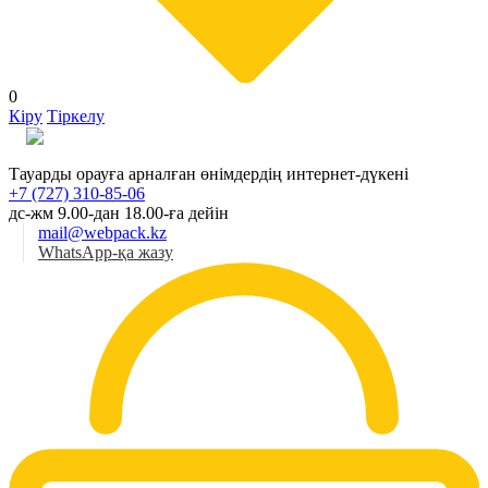
0
Кіру
Тіркелу
Қаз
Тауарды орауға арналған өнімдердің интернет-дүкені
+7 (727) 310-85-06
дс-жм 9.00-дан 18.00-ға дейін
mail@webpack.kz
WhatsApp-қа жазу