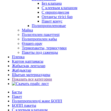
Без клапана
С клеевым клапаном
С европодвесом
Ортаңғы тігісі бар
Пакет конус
Полипропиленовые
Майка
Полиэтилен пакеттері
Полипропилен қабы
Өлшеп-орау
Термопакеты, термосумки
Пакеты под саженцы
Пленка
Картон қаптамасы
Жабысқақ ленталар
Жабдықтар
Шығын материалдары
Показать все категории
Басты
Пакет
Полипропиленді және БОПП
БОПП пакеты
С клеевым клапаном