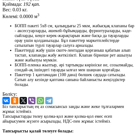
Қоймада:
192 қап.
Вес:
0.03 кг.
3
Көлемі:
0.0000 м
БОПП пакеті 5x8 см, қалыңдығы 25 мкм, жабысқақ клапаны бар
- аксессуарларды, әшекей-бұйымдарды, фурнитураларды, кәде-
сыйларды, кеңсе керек-жарақтарын және басқа да тауарларды
орау үшін қолданылады. Бұл пакеттер маркетплейстерде
сатылатын түрлі тауарлар салуға арналады.
Пакеттерді жабу үшін скотч-лентадан қорғаныш қабатын алып
тастап, клапанды жабу жеткілікті. Клапан бірнеше рет ашылуы
және жабылуы мүмкін.
БОПП-пленка жылтыр, әрі тартымды көрініске ие, созылмайды,
сондай-ақ ішіндегі тауарды ылғал мен шаңнан қорғайды.
Пакеттер 1 қаптамадан (100 дана) бөлшек саудада сатылады.
Сатып алу кезінде қаптама санына байланысты жеңілдіктер
болады.
Бөлісу:
Біз тапсырыстың ең аз сомасынсыз заңды және жеке тұлғалармен
жұмыс істейміз.
Тапсырыстарды төлеу қолма-қол және қолма-қол емес есеп
айырысумен жүзеге асырылады, НДС-пен жұмыс істейміз.
Тапсырысты қалай төлеуге болады: