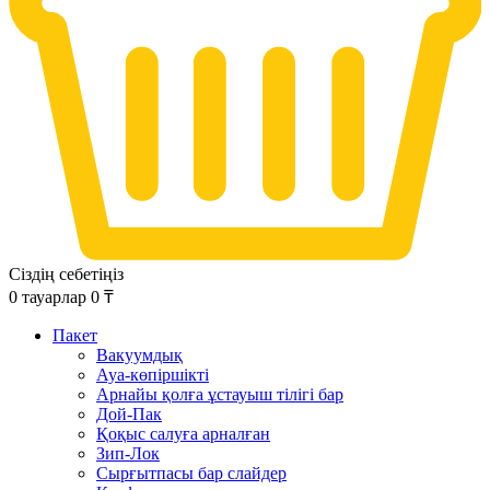
Сіздің себетіңіз
0
тауарлар
0
₸
Пакет
Вакуумдық
Ауа-көпіршікті
Арнайы қолға ұстауыш тілігі бар
Дой-Пак
Қоқыс салуға арналған
Зип-Лок
Сырғытпасы бар слайдер