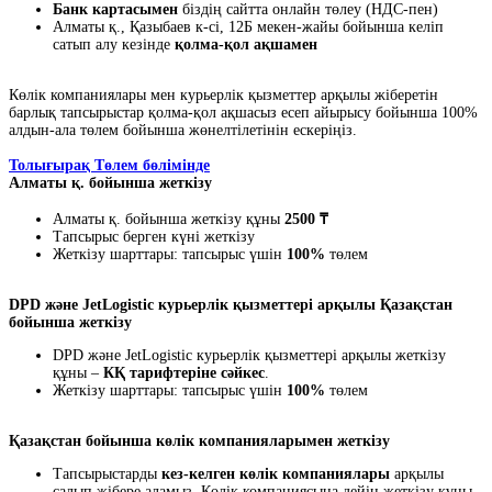
Банк картасымен
біздің сайтта онлайн төлеу (НДС-пен)
Алматы қ., Қазыбаев к-сі, 12Б мекен-жайы бойынша келіп
сатып алу кезінде
қолма-қол ақшамен
Көлік компаниялары мен курьерлік қызметтер арқылы жіберетін
барлық тапсырыстар қолма-қол ақшасыз есеп айырысу бойынша 100%
алдын-ала төлем бойынша жөнелтілетінін ескеріңіз.
Толығырақ Төлем бөлімінде
Алматы қ. бойынша жеткізу
Алматы қ. бойынша жеткізу құны
2500 ₸
Тапсырыс берген күні жеткізу
Жеткізу шарттары: тапсырыс үшін
100%
төлем
DPD және JetLogistic курьерлік қызметтері арқылы Қазақстан
бойынша жеткізу
DPD және JetLogistic курьерлік қызметтері арқылы жеткізу
құны –
КҚ тарифтеріне сәйкес
.
Жеткізу шарттары: тапсырыс үшін
100%
төлем
Қазақстан бойынша көлік компанияларымен жеткізу
Тапсырыстарды
кез-келген көлік компаниялары
арқылы
салып жібере аламыз. Көлік компаниясына дейін жеткізу құны -