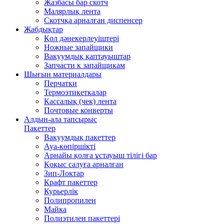
Жазбасы бар скотч
Малярлық лента
Скотчқа арналған диспенсер
Жабдықтар
Қол дәнекерлеуіштері
Ножные запайщики
Вакуумдық қаптауыштар
Запчасти к запайщикам
Шығын материалдары
Перчатки
Термоэтикеткалар
Кассалық (чек) лента
Почтовые конверты
Алдын-ала тапсырыс
Пакеттер
Вакуумдық пакеттер
Ауа-көпіршікті
Арнайы қолға ұстауыш тілігі бар
Қоқыс салуға арналған
Зип-Локтар
Крафт пакеттер
Курьерлік
Полипропилен
Майка
Полиэтилен пакеттері