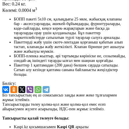
Вес:
0.24 кг.
3
Көлемі:
0.0004 м
БОПП пакеті 5x10 см, қалыңдығы 25 мкм, жабысқақ клапаны
бар - аксессуарларды, әшекей-бұйымдарды, фурнитураларды,
кәде-сыйларды, кеңсе керек-жарақтарын және басқа да
тауарларды орау үшін қолданылады. Бұл пакеттер
маркетплейстерде сатылатын түрлі тауарлар салуға арналады.
Пакеттерді жабу үшін скотч-лентадан қорғаныш қабатын алып
тастап, клапанды жабу жеткілікті. Клапан бірнеше рет ашылуы
және жабылуы мүмкін.
БОПП-пленка жылтыр, әрі тартымды көрініске ие, созылмайды,
сондай-ақ ішіндегі тауарды ылғал мен шаңнан қорғайды.
Пакеттер 1 қаптамадан (200 дана) бөлшек саудада сатылады.
Сатып алу кезінде қаптама санына байланысты жеңілдіктер
болады.
Бөлісу:
Біз тапсырыстың ең аз сомасынсыз заңды және жеке тұлғалармен
жұмыс істейміз.
Тапсырыстарды төлеу қолма-қол және қолма-қол емес есеп
айырысумен жүзеге асырылады, НДС-пен жұмыс істейміз.
Тапсырысты қалай төлеуге болады:
Kaspi.kz қосымшасымен
Kaspi QR
арқылы