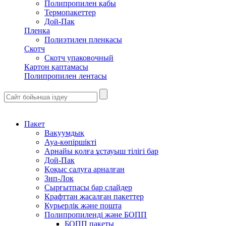
Полипропилен қабы
Термопакеттер
Дой-Пак
Пленка
Полиэтилен пленкасы
Скотч
Скотч упаковочный
Картон қаптамасы
Полипропилен лентасы
Пакет
Вакуумдық
Ауа-көпіршікті
Арнайы қолға ұстауыш тілігі бар
Дой-Пак
Қоқыс салуға арналған
Зип-Лок
Сырғытпасы бар слайдер
Крафттан жасалған пакеттер
Курьерлік және пошта
Полипропиленді және БОПП
БОПП пакеты