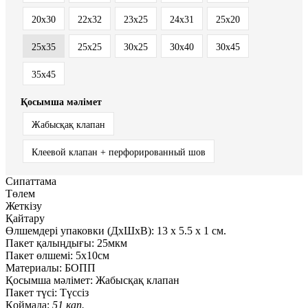
20x30
22x32
23x25
24x31
25x20
25x35
25х25
30x25
30x40
30x45
35x45
Қосымша мәлімет
Жабысқақ клапан
Клеевой клапан + перфорированный шов
Сипаттама
Төлем
Жеткізу
Қайтару
Өлшемдері упаковки (ДxШxВ):
13
x
5.5
x
1 см.
Пакет қалыңдығы:
25мкм
Пакет өлшемі:
5x10см
Материалы:
БОПП
Қосымша мәлімет:
Жабысқақ клапан
Пакет түсі:
Түссіз
Қоймада:
51 қап.