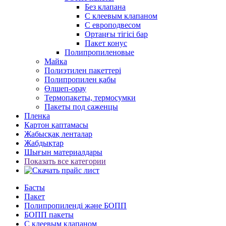
Без клапана
С клеевым клапаном
С европодвесом
Ортаңғы тігісі бар
Пакет конус
Полипропиленовые
Майка
Полиэтилен пакеттері
Полипропилен қабы
Өлшеп-орау
Термопакеты, термосумки
Пакеты под саженцы
Пленка
Картон қаптамасы
Жабысқақ ленталар
Жабдықтар
Шығын материалдары
Показать все категории
Басты
Пакет
Полипропиленді және БОПП
БОПП пакеты
С клеевым клапаном