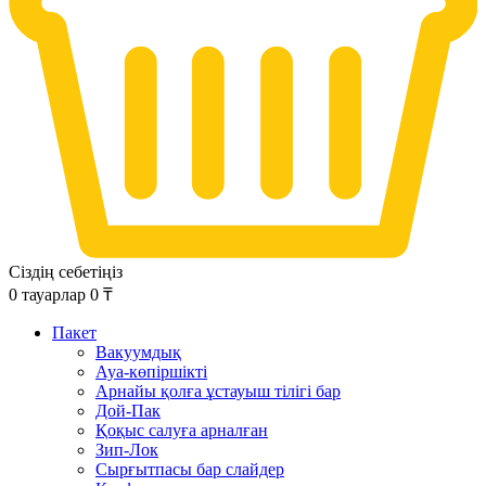
Сіздің себетіңіз
0
тауарлар
0
₸
Пакет
Вакуумдық
Ауа-көпіршікті
Арнайы қолға ұстауыш тілігі бар
Дой-Пак
Қоқыс салуға арналған
Зип-Лок
Сырғытпасы бар слайдер