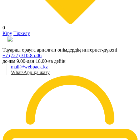
0
Кіру
Тіркелу
Қаз
Тауарды орауға арналған өнімдердің интернет-дүкені
+7 (727) 310-85-06
дс-жм 9.00-дан 18.00-ға дейін
mail@webpack.kz
WhatsApp-қа жазу