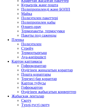
Крафттан жасалған пакеттер
Курьерлік және пошта
Полипропиленді және БОПП
Майка
Полиэтилен пакеттері
Полипропилен қабы
Өлшеп-орау
Термопакеты, термосумки
Пакеты под саженцы
Пленка
Полиэтилен
Стрейч
Термоотырғыш
Ауа-көпіршікті
Картон қаптамасы
Гофроқораптар
Өздігінен жиналатын қораптар
Пошта қораптары
Терезесі бар қораптар
Картон тубусы
Гофрокартон
Өздігінен жабысатын конверттер
Жабысқақ ленталар
Скотч
Түрлі-түсті скотч