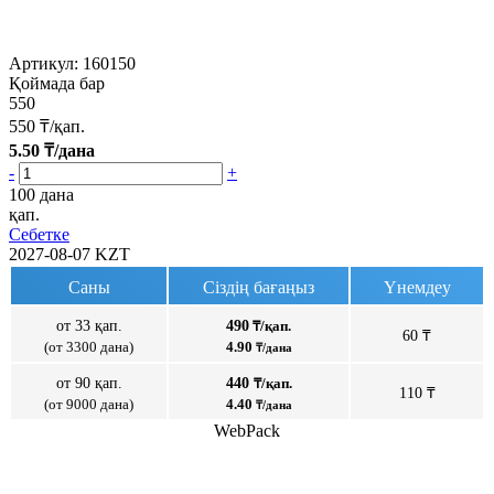
Артикул:
160150
Қоймада бар
550
550
₸/қап.
5.50
₸/дана
-
+
100 дана
қап.
Себетке
2027-08-07
KZT
Саны
Сіздің бағаңыз
Үнемдеу
от 33 қап.
490
₸/қап.
60 ₸
(от 3300 дана)
4.90
₸/дана
от 90 қап.
440
₸/қап.
110 ₸
(от 9000 дана)
4.40
₸/дана
WebPack