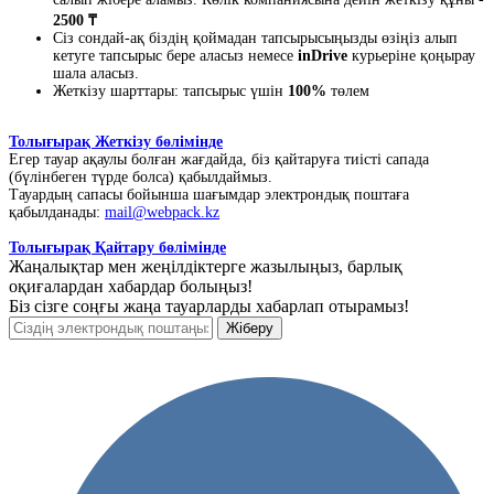
2500 ₸
Сіз сондай-ақ біздің қоймадан тапсырысыңызды өзіңіз алып
кетуге тапсырыс бере аласыз немесе
inDrive
курьеріне қоңырау
шала аласыз.
Жеткізу шарттары: тапсырыс үшін
100%
төлем
Толығырақ Жеткізу бөлімінде
Егер тауар ақаулы болған жағдайда, біз қайтаруға тиісті сапада
(бүлінбеген түрде болса) қабылдаймыз.
Тауардың сапасы бойынша шағымдар электрондық поштаға
қабылданады:
mail@webpack.kz
Толығырақ Қайтару бөлімінде
Жаңалықтар мен жеңілдіктерге жазылыңыз, барлық
оқиғалардан хабардар болыңыз!
Біз сізге соңғы жаңа тауарларды хабарлап отырамыз!