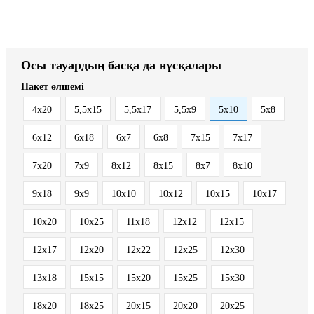
Осы тауардың басқа да нұсқалары
Пакет өлшемі
4x20
5,5x15
5,5x17
5,5x9
5x10
5x8
6x12
6x18
6x7
6x8
7x15
7x17
7x20
7x9
8x12
8x15
8x7
8х10
9x18
9x9
10x10
10x12
10x15
10x17
10x20
10x25
11x18
12x12
12x15
12x17
12x20
12x22
12x25
12x30
13x18
15x15
15x20
15x25
15x30
18x20
18x25
20x15
20x20
20x25