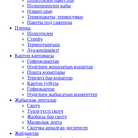
Полиэтилен пакеттері
Полипропилен қабы
Өлшеп-орау
Термопакеты, термосумки
Пакеты под саженцы
Пленка
Полиэтилен
Стрейч
Термоотырғыш
Ауа-көпіршікті
Картон қаптамасы
Гофроқораптар
Өздігінен жиналатын қораптар
Пошта қораптары
Терезесі бар қораптар
Картон тубусы
Гофрокартон
Өздігінен жабысатын конверттер
Жабысқақ ленталар
Скотч
Түрлі-түсті скотч
Жазбасы бар скотч
Малярлық лента
Скотчқа арналған диспенсер
Жабдықтар