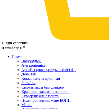
Сіздің себетіңіз
0
тауарлар
0
₸
Пакет
Вакуумдық
Ауа-көпіршікті
Арнайы қолға ұстауыш тілігі бар
Дой-Пак
Қоқыс салуға арналған
Зип-Лок
Сырғытпасы бар слайдер
Крафттан жасалған пакеттер
Курьерлік және пошта
Полипропиленді және БОПП
Майка