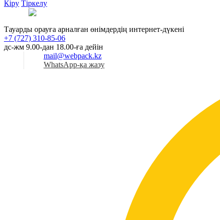
Кіру
Тіркелу
Қаз
Тауарды орауға арналған өнімдердің интернет-дүкені
+7 (727) 310-85-06
дс-жм 9.00-дан 18.00-ға дейін
mail@webpack.kz
WhatsApp-қа жазу