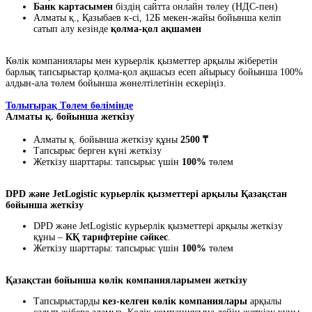
Банк картасымен
біздің сайтта онлайн төлеу (НДС-пен)
Алматы қ., Қазыбаев к-сі, 12Б мекен-жайы бойынша келіп
сатып алу кезінде
қолма-қол ақшамен
Көлік компаниялары мен курьерлік қызметтер арқылы жіберетін
барлық тапсырыстар қолма-қол ақшасыз есеп айырысу бойынша 100%
алдын-ала төлем бойынша жөнелтілетінін ескеріңіз.
Толығырақ Төлем бөлімінде
Алматы қ. бойынша жеткізу
Алматы қ. бойынша жеткізу құны
2500 ₸
Тапсырыс берген күні жеткізу
Жеткізу шарттары: тапсырыс үшін
100%
төлем
DPD және JetLogistic курьерлік қызметтері арқылы Қазақстан
бойынша жеткізу
DPD және JetLogistic курьерлік қызметтері арқылы жеткізу
құны –
КҚ тарифтеріне сәйкес
.
Жеткізу шарттары: тапсырыс үшін
100%
төлем
Қазақстан бойынша көлік компанияларымен жеткізу
Тапсырыстарды
кез-келген көлік компаниялары
арқылы