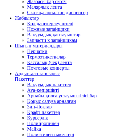
Жазбасы бар скотч
Малярлық лента
Скотчқа арналған диспенсер
Жабдықтар
Қол дәнекерлеуіштері
Ножные запайщики
Вакуумдық қаптауыштар
Запчасти к запайщикам
Шығын материалдары
Перчатки
Термоэтикеткалар
Кассалық (чек) лента
Почтовые конверты
Алдын-ала тапсырыс
Пакеттер
Вакуумдық пакеттер
Ауа-көпіршікті
Арнайы қолға ұстауыш тілігі бар
Қоқыс салуға арналған
Зип-Локтар
Крафт пакеттер
Курьерлік
Полипропилен
Майка
Полиэтилен пакеттері