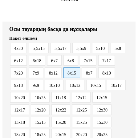
Осы тауардың басқа да нұсқалары
Пакет өлшемі
4x20
5,5x15
5,5x17
5,5x9
5x10
5x8
6x12
6x18
6x7
6x8
7x15
7x17
7x20
7x9
8x12
8x15
8x7
8х10
9x18
9x9
10x10
10x12
10x15
10x17
10x20
10x25
11x18
12x12
12x15
12x17
12x20
12x22
12x25
12x30
13x18
15x15
15x20
15x25
15x30
18x20
18x25
20x15
20x20
20x25