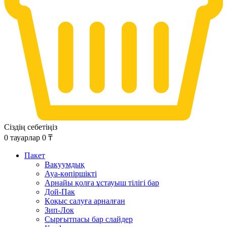
Сіздің себетіңіз
0
тауарлар
0
₸
Пакет
Вакуумдық
Ауа-көпіршікті
Арнайы қолға ұстауыш тілігі бар
Дой-Пак
Қоқыс салуға арналған
Зип-Лок
Сырғытпасы бар слайдер