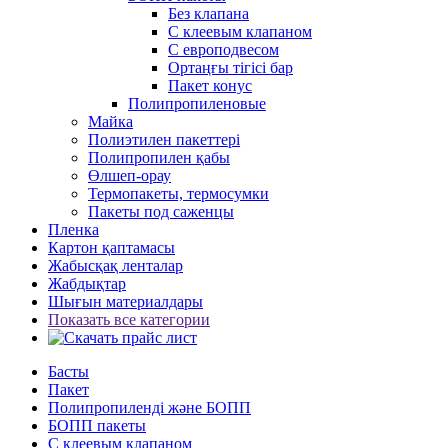
Без клапана
С клеевым клапаном
С европодвесом
Ортаңғы тігісі бар
Пакет конус
Полипропиленовые
Майка
Полиэтилен пакеттері
Полипропилен қабы
Өлшеп-орау
Термопакеты, термосумки
Пакеты под саженцы
Пленка
Картон қаптамасы
Жабысқақ ленталар
Жабдықтар
Шығын материалдары
Показать все категории
Басты
Пакет
Полипропиленді және БОПП
БОПП пакеты
С клеевым клапаном