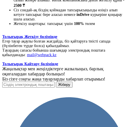
салып жібере аламыз. Көлік компаниясына дейін жеткізу құны -
2500 ₸
Сіз сондай-ақ біздің қоймадан тапсырысыңызды өзіңіз алып
кетуге тапсырыс бере аласыз немесе
inDrive
курьеріне қоңырау
шала аласыз.
Жеткізу шарттары: тапсырыс үшін
100%
төлем
Толығырақ Жеткізу бөлімінде
Егер тауар ақаулы болған жағдайда, біз қайтаруға тиісті сапада
(бүлінбеген түрде болса) қабылдаймыз.
Тауардың сапасы бойынша шағымдар электрондық поштаға
қабылданады:
mail@webpack.kz
Толығырақ Қайтару бөлімінде
Жаңалықтар мен жеңілдіктерге жазылыңыз, барлық
оқиғалардан хабардар болыңыз!
Біз сізге соңғы жаңа тауарларды хабарлап отырамыз!