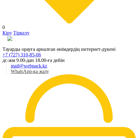
0
Кіру
Тіркелу
Қаз
Тауарды орауға арналған өнімдердің интернет-дүкені
+7 (727) 310-85-06
дс-жм 9.00-дан 18.00-ға дейін
mail@webpack.kz
WhatsApp-қа жазу