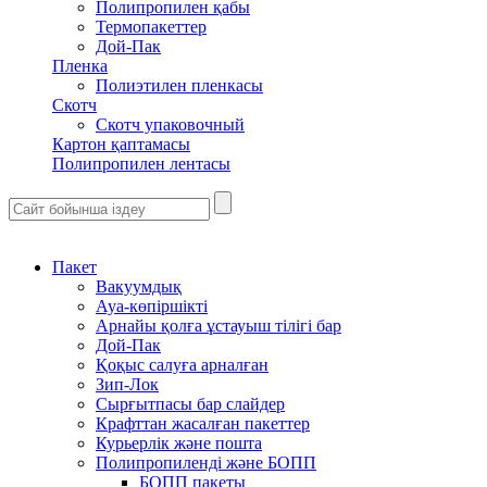
Полипропилен қабы
Термопакеттер
Дой-Пак
Пленка
Полиэтилен пленкасы
Скотч
Скотч упаковочный
Картон қаптамасы
Полипропилен лентасы
Пакет
Вакуумдық
Ауа-көпіршікті
Арнайы қолға ұстауыш тілігі бар
Дой-Пак
Қоқыс салуға арналған
Зип-Лок
Сырғытпасы бар слайдер
Крафттан жасалған пакеттер
Курьерлік және пошта
Полипропиленді және БОПП
БОПП пакеты