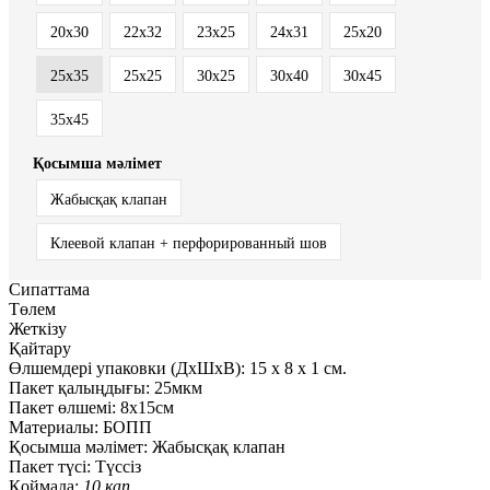
20x30
22x32
23x25
24x31
25x20
25x35
25х25
30x25
30x40
30x45
35x45
Қосымша мәлімет
Жабысқақ клапан
Клеевой клапан + перфорированный шов
Сипаттама
Төлем
Жеткізу
Қайтару
Өлшемдері упаковки (ДxШxВ):
15
x
8
x
1 см.
Пакет қалыңдығы:
25мкм
Пакет өлшемі:
8x15см
Материалы:
БОПП
Қосымша мәлімет:
Жабысқақ клапан
Пакет түсі:
Түссіз
Қоймада:
10 қап.