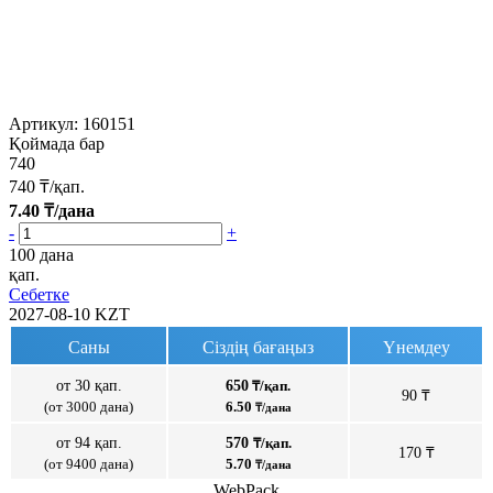
Артикул:
160151
Қоймада бар
740
740
₸/қап.
7.40
₸/дана
-
+
100 дана
қап.
Себетке
2027-08-10
KZT
Саны
Сіздің бағаңыз
Үнемдеу
от 30 қап.
650
₸/қап.
90 ₸
(от 3000 дана)
6.50
₸/дана
от 94 қап.
570
₸/қап.
170 ₸
(от 9400 дана)
5.70
₸/дана
WebPack