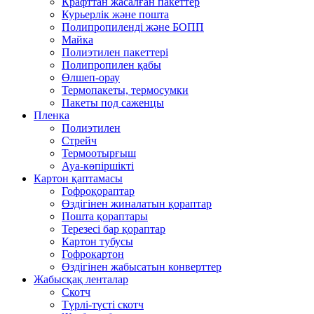
Крафттан жасалған пакеттер
Курьерлік және пошта
Полипропиленді және БОПП
Майка
Полиэтилен пакеттері
Полипропилен қабы
Өлшеп-орау
Термопакеты, термосумки
Пакеты под саженцы
Пленка
Полиэтилен
Стрейч
Термоотырғыш
Ауа-көпіршікті
Картон қаптамасы
Гофроқораптар
Өздігінен жиналатын қораптар
Пошта қораптары
Терезесі бар қораптар
Картон тубусы
Гофрокартон
Өздігінен жабысатын конверттер
Жабысқақ ленталар
Скотч
Түрлі-түсті скотч