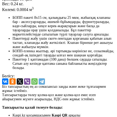
Вес:
0.24 кг.
3
Көлемі:
0.0004 м
БОПП пакеті 8x15 см, қалыңдығы 25 мкм, жабысқақ клапаны
бар - аксессуарларды, әшекей-бұйымдарды, фурнитураларды,
кәде-сыйларды, кеңсе керек-жарақтарын және басқа да
тауарларды орау үшін қолданылады. Бұл пакеттер
маркетплейстерде сатылатын түрлі тауарлар салуға арналады.
Пакеттерді жабу үшін скотч-лентадан қорғаныш қабатын алып
тастап, клапанды жабу жеткілікті. Клапан бірнеше рет ашылуы
және жабылуы мүмкін.
БОПП-пленка жылтыр, әрі тартымды көрініске ие, созылмайды,
сондай-ақ ішіндегі тауарды ылғал мен шаңнан қорғайды.
Пакеттер 1 қаптамадан (100 дана) бөлшек саудада сатылады.
Сатып алу кезінде қаптама санына байланысты жеңілдіктер
болады.
Бөлісу:
Біз тапсырыстың ең аз сомасынсыз заңды және жеке тұлғалармен
жұмыс істейміз.
Тапсырыстарды төлеу қолма-қол және қолма-қол емес есеп
айырысумен жүзеге асырылады, НДС-пен жұмыс істейміз.
Тапсырысты қалай төлеуге болады:
Kaspi.kz қосымшасымен
Kaspi QR
арқылы