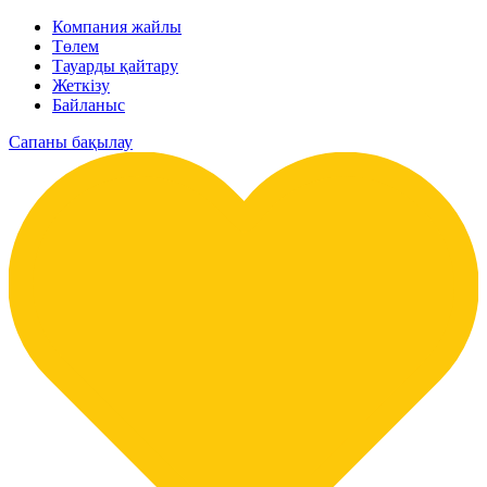
Компания жайлы
Төлем
Тауарды қайтару
Жеткізу
Байланыс
Сапаны бақылау