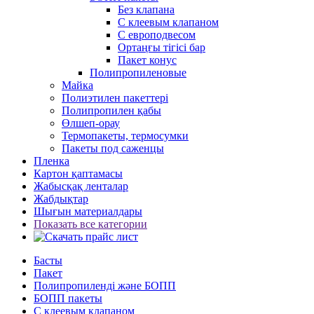
Без клапана
С клеевым клапаном
С европодвесом
Ортаңғы тігісі бар
Пакет конус
Полипропиленовые
Майка
Полиэтилен пакеттері
Полипропилен қабы
Өлшеп-орау
Термопакеты, термосумки
Пакеты под саженцы
Пленка
Картон қаптамасы
Жабысқақ ленталар
Жабдықтар
Шығын материалдары
Показать все категории
Басты
Пакет
Полипропиленді және БОПП
БОПП пакеты
С клеевым клапаном