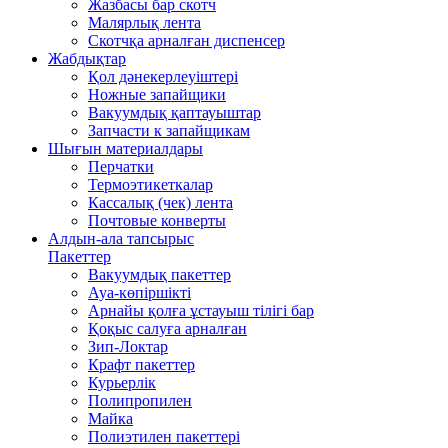
Жазбасы бар скотч
Малярлық лента
Скотчқа арналған диспенсер
Жабдықтар
Қол дәнекерлеуіштері
Ножные запайщики
Вакуумдық қаптауыштар
Запчасти к запайщикам
Шығын материалдары
Перчатки
Термоэтикеткалар
Кассалық (чек) лента
Почтовые конверты
Алдын-ала тапсырыс
Пакеттер
Вакуумдық пакеттер
Ауа-көпіршікті
Арнайы қолға ұстауыш тілігі бар
Қоқыс салуға арналған
Зип-Локтар
Крафт пакеттер
Курьерлік
Полипропилен
Майка
Полиэтилен пакеттері