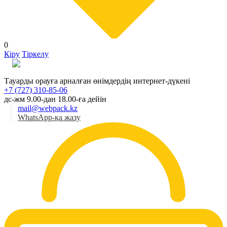
0
Кіру
Тіркелу
Қаз
Тауарды орауға арналған өнімдердің интернет-дүкені
+7 (727) 310-85-06
дс-жм 9.00-дан 18.00-ға дейін
mail@webpack.kz
WhatsApp-қа жазу