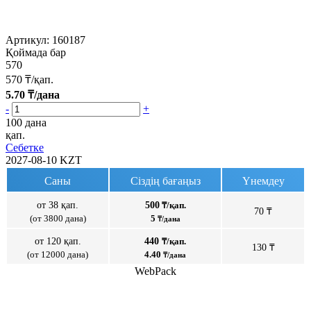
Артикул:
160187
Қоймада бар
570
570
₸/қап.
5.70
₸/дана
-
+
100 дана
қап.
Себетке
2027-08-10
KZT
Саны
Сіздің бағаңыз
Үнемдеу
от 38 қап.
500
₸/қап.
70 ₸
(от 3800 дана)
5
₸/дана
от 120 қап.
440
₸/қап.
130 ₸
(от 12000 дана)
4.40
₸/дана
WebPack