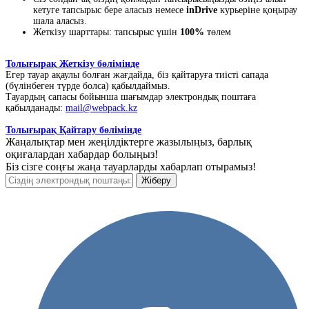
кетуге тапсырыс бере аласыз немесе
inDrive
курьеріне қоңырау
шала аласыз.
Жеткізу шарттары: тапсырыс үшін
100%
төлем
Толығырақ Жеткізу бөлімінде
Егер тауар ақаулы болған жағдайда, біз қайтаруға тиісті сапада
(бүлінбеген түрде болса) қабылдаймыз.
Тауардың сапасы бойынша шағымдар электрондық поштаға
қабылданады:
mail@webpack.kz
Толығырақ Қайтару бөлімінде
Жаңалықтар мен жеңілдіктерге жазылыңыз, барлық
оқиғалардан хабардар болыңыз!
Біз сізге соңғы жаңа тауарларды хабарлап отырамыз!