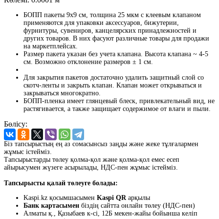
БОПП пакеты 9x9 см, толщина 25 мкм с клеевым клапаном
применяются для упаковки аксессуаров, бижутерии,
фурнитуры, сувениров, канцелярских принадлежностей и
других товаров. В них фасуют различные товары для продажи
на маркетплейсах.
Размер пакета указан без учета клапана. Высота клапана ~ 4-5
см. Возможно отклонение размеров ± 1 см.
Для закрытия пакетов достаточно удалить защитный слой со
скотч-ленты и закрыть клапан. Клапан может открываться и
закрываться многократно.
БОПП-пленка имеет глянцевый блеск, привлекательный вид, не
растягивается, а также защищает содержимое от влаги и пыли.
Бөлісу:
Біз тапсырыстың ең аз сомасынсыз заңды және жеке тұлғалармен
жұмыс істейміз.
Тапсырыстарды төлеу қолма-қол және қолма-қол емес есеп
айырысумен жүзеге асырылады, НДС-пен жұмыс істейміз.
Тапсырысты қалай төлеуге болады:
Kaspi.kz қосымшасымен
Kaspi QR
арқылы
Банк картасымен
біздің сайтта онлайн төлеу (НДС-пен)
Алматы қ., Қазыбаев к-сі, 12Б мекен-жайы бойынша келіп