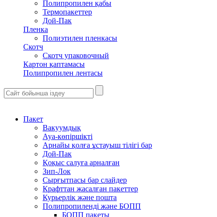
Полипропилен қабы
Термопакеттер
Дой-Пак
Пленка
Полиэтилен пленкасы
Скотч
Скотч упаковочный
Картон қаптамасы
Полипропилен лентасы
Пакет
Вакуумдық
Ауа-көпіршікті
Арнайы қолға ұстауыш тілігі бар
Дой-Пак
Қоқыс салуға арналған
Зип-Лок
Сырғытпасы бар слайдер
Крафттан жасалған пакеттер
Курьерлік және пошта
Полипропиленді және БОПП
БОПП пакеты