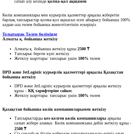
сатып алу кезінде
қолма-қол ақшамен
Көлік компаниялары мен курьерлік қызметтер арқылы жіберетін
барлық тапсырыстар қолма-қол ақшасыз есеп айырысу бойынша 100%
алдын-ала төлем бойынша жөнелтілетінін ескеріңіз.
Толығырақ Төлем бөлімінде
Алматы қ. бойынша жеткізу
Алматы қ. бойынша жеткізу құны
2500 ₸
Тапсырыс берген күні жеткізу
Жеткізу шарттары: тапсырыс үшін
100%
төлем
DPD және JetLogistic курьерлік қызметтері арқылы Қазақстан
бойынша жеткізу
DPD және JetLogistic курьерлік қызметтері арқылы жеткізу
құны –
КҚ тарифтеріне сәйкес
.
Жеткізу шарттары: тапсырыс үшін
100%
төлем
Қазақстан бойынша көлік компанияларымен жеткізу
Тапсырыстарды
кез-келген көлік компаниялары
арқылы
салып жібере аламыз. Көлік компаниясына дейін жеткізу құны -
2500 ₸
Сіз сондай-ақ біздің қоймадан тапсырысыңызды өзіңіз алып