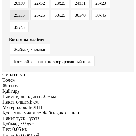
20x30
22x32
23x25
24x31
25x20
25x35
25х25
30x25
30x40
30x45
35x45
Қосымша мәлімет
Жабысқақ клапан
Клеевой клапан + перфорированный шов
Сипаттама
Төлем
Жеткізу
Қайтару
Пакет қалыңдығы:
25мкм
Пакет өлшемі:
см
Материалы:
БОПП
Қосымша мәлімет:
Жабысқақ клапан
Пакет түсі:
Түссіз
Қоймада:
9 қап.
Вес:
0.05 кг.
3
Көлемі:
0.0001 м