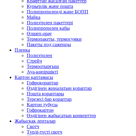
Крафттан жасалған пакеттер
Курьерлік және пошта
Полипропиленді және БОПП
Майка
Полиэтилен пакеттері
Полипропилен қабы
Өлшеп-орау
Термопакеты, термосумки
Пакеты под саженцы
Пленка
Полиэтилен
Стрейч
Термоотырғыш
Ауа-көпіршікті
Картон қаптамасы
Гофроқораптар
Өздігінен жиналатын қораптар
Пошта қораптары
Терезесі бар қораптар
Картон тубусы
Гофрокартон
Өздігінен жабысатын конверттер
Жабысқақ ленталар
Скотч
Түрлі-түсті скотч