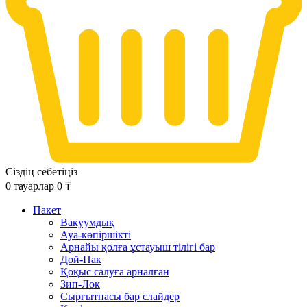
Сіздің себетіңіз
0
тауарлар
0
₸
Пакет
Вакуумдық
Ауа-көпіршікті
Арнайы қолға ұстауыш тілігі бар
Дой-Пак
Қоқыс салуға арналған
Зип-Лок
Сырғытпасы бар слайдер