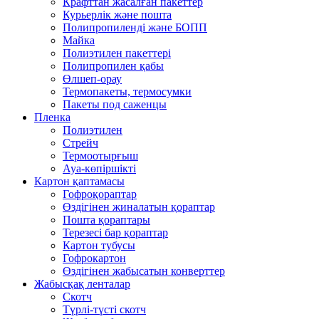
Крафттан жасалған пакеттер
Курьерлік және пошта
Полипропиленді және БОПП
Майка
Полиэтилен пакеттері
Полипропилен қабы
Өлшеп-орау
Термопакеты, термосумки
Пакеты под саженцы
Пленка
Полиэтилен
Стрейч
Термоотырғыш
Ауа-көпіршікті
Картон қаптамасы
Гофроқораптар
Өздігінен жиналатын қораптар
Пошта қораптары
Терезесі бар қораптар
Картон тубусы
Гофрокартон
Өздігінен жабысатын конверттер
Жабысқақ ленталар
Скотч
Түрлі-түсті скотч