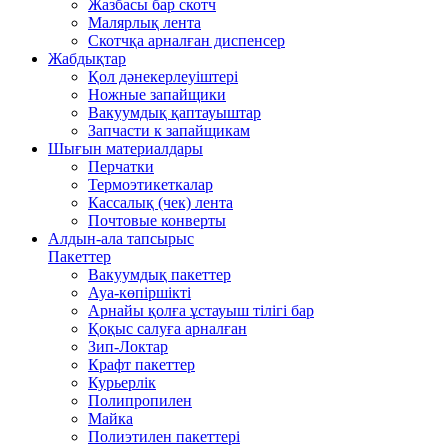
Жазбасы бар скотч
Малярлық лента
Скотчқа арналған диспенсер
Жабдықтар
Қол дәнекерлеуіштері
Ножные запайщики
Вакуумдық қаптауыштар
Запчасти к запайщикам
Шығын материалдары
Перчатки
Термоэтикеткалар
Кассалық (чек) лента
Почтовые конверты
Алдын-ала тапсырыс
Пакеттер
Вакуумдық пакеттер
Ауа-көпіршікті
Арнайы қолға ұстауыш тілігі бар
Қоқыс салуға арналған
Зип-Локтар
Крафт пакеттер
Курьерлік
Полипропилен
Майка
Полиэтилен пакеттері