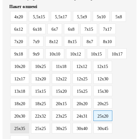
Пакет өлшемі
4x20
5,5x15
5,5x17
5,5x9
5x10
5x8
6x12
6x18
6x7
6x8
7x15
7x17
7x20
7x9
8x12
8x15
8x7
8х10
9x18
9x9
10x10
10x12
10x15
10x17
10x20
10x25
11x18
12x12
12x15
12x17
12x20
12x22
12x25
12x30
13x18
15x15
15x20
15x25
15x30
18x20
18x25
20x15
20x20
20x25
20x30
22x32
23x25
24x31
25x20
25x35
25х25
30x25
30x40
30x45