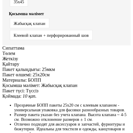
35x45
Қосымша мәлімет
Жабысқақ клапан
Клеевой клапан + перфорированный шов
Сипаттама
Төлем
Жеткізу
Қайтару
Пакет қалыңдығы:
25мкм
Пакет өлшемі:
25x20см
Материалы:
БОПП
Қосымша мәлімет:
Жабысқақ клапан
Пакет түсі:
Түссіз
Қоймада:
10 қап.
Прозрачные БОПП пакеты 25x20 см с клеевым клапаном -
универсальная упаковка для фасовки разнообразных товаров.
Размер пакета указан без учета клапана. Высота клапана ~ 4-5
см. Возможно отклонение размеров ± 1 см.
Отлично подходят для аксессуаров и запчастей, фурнитуры и
бижутерии. Идеальны для текстиля и одежды, канцтоваров и