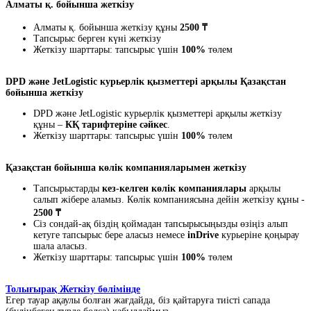
Алматы қ. бойынша жеткізу
Алматы қ. бойынша жеткізу құны
2500 ₸
Тапсырыс берген күні жеткізу
Жеткізу шарттары: тапсырыс үшін
100%
төлем
DPD және JetLogistic курьерлік қызметтері арқылы Қазақстан
бойынша жеткізу
DPD және JetLogistic курьерлік қызметтері арқылы жеткізу
құны –
КҚ тарифтеріне сәйкес
.
Жеткізу шарттары: тапсырыс үшін
100%
төлем
Қазақстан бойынша көлік компанияларымен жеткізу
Тапсырыстарды
кез-келген көлік компаниялары
арқылы
салып жібере аламыз. Көлік компаниясына дейін жеткізу құны -
2500 ₸
Сіз сондай-ақ біздің қоймадан тапсырысыңызды өзіңіз алып
кетуге тапсырыс бере аласыз немесе
inDrive
курьеріне қоңырау
шала аласыз.
Жеткізу шарттары: тапсырыс үшін
100%
төлем
Толығырақ Жеткізу бөлімінде
Егер тауар ақаулы болған жағдайда, біз қайтаруға тиісті сапада