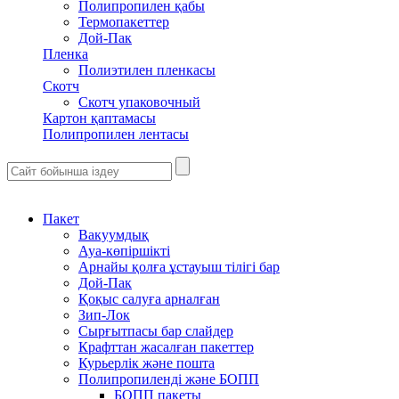
Полипропилен қабы
Термопакеттер
Дой-Пак
Пленка
Полиэтилен пленкасы
Скотч
Скотч упаковочный
Картон қаптамасы
Полипропилен лентасы
Пакет
Вакуумдық
Ауа-көпіршікті
Арнайы қолға ұстауыш тілігі бар
Дой-Пак
Қоқыс салуға арналған
Зип-Лок
Сырғытпасы бар слайдер
Крафттан жасалған пакеттер
Курьерлік және пошта
Полипропиленді және БОПП
БОПП пакеты