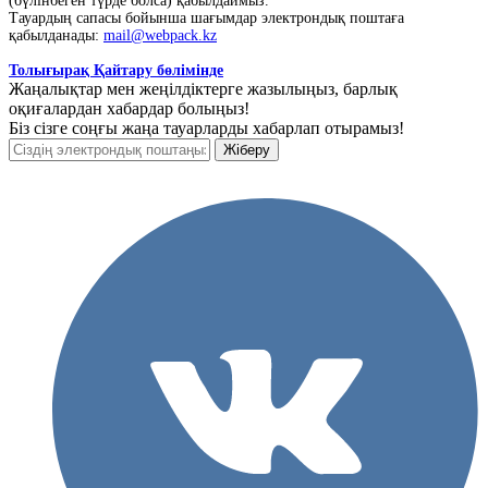
(бүлінбеген түрде болса) қабылдаймыз.
Тауардың сапасы бойынша шағымдар электрондық поштаға
қабылданады:
mail@webpack.kz
Толығырақ Қайтару бөлімінде
Жаңалықтар мен жеңілдіктерге жазылыңыз, барлық
оқиғалардан хабардар болыңыз!
Біз сізге соңғы жаңа тауарларды хабарлап отырамыз!