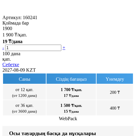
Артикул:
160241
Қоймада бар
1900
1 900
₸/қап.
19
₸/дана
-
+
100 дана
қап.
Себетке
2027-08-09
KZT
Саны
Сіздің бағаңыз
Үнемдеу
от 12 қап.
1 700
₸/қап.
200 ₸
(от 1200 дана)
17
₸/дана
от 36 қап.
1 500
₸/қап.
400 ₸
(от 3600 дана)
15
₸/дана
WebPack
Осы тауардың басқа да нұсқалары