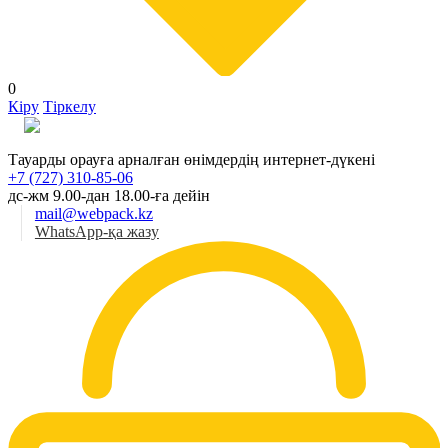
0
Кіру
Тіркелу
Қаз
Тауарды орауға арналған өнімдердің интернет-дүкені
+7 (727) 310-85-06
дс-жм 9.00-дан 18.00-ға дейін
mail@webpack.kz
WhatsApp-қа жазу