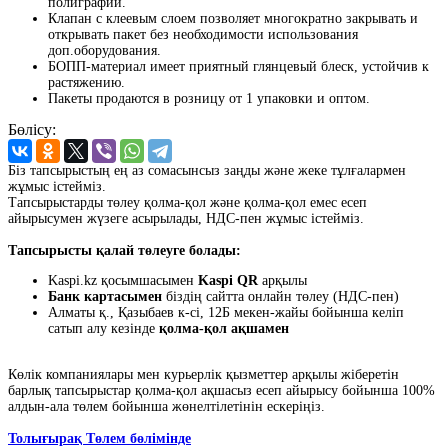
полиграфии.
Клапан с клеевым слоем позволяет многократно закрывать и
открывать пакет без необходимости использования
доп.оборудования.
БОПП-материал имеет приятный глянцевый блеск, устойчив к
растяжению.
Пакеты продаются в розницу от 1 упаковки и оптом.
Бөлісу:
Біз тапсырыстың ең аз сомасынсыз заңды және жеке тұлғалармен
жұмыс істейміз.
Тапсырыстарды төлеу қолма-қол және қолма-қол емес есеп
айырысумен жүзеге асырылады, НДС-пен жұмыс істейміз.
Тапсырысты қалай төлеуге болады:
Kaspi.kz қосымшасымен
Kaspi QR
арқылы
Банк картасымен
біздің сайтта онлайн төлеу (НДС-пен)
Алматы қ., Қазыбаев к-сі, 12Б мекен-жайы бойынша келіп
сатып алу кезінде
қолма-қол ақшамен
Көлік компаниялары мен курьерлік қызметтер арқылы жіберетін
барлық тапсырыстар қолма-қол ақшасыз есеп айырысу бойынша 100%
алдын-ала төлем бойынша жөнелтілетінін ескеріңіз.
Толығырақ Төлем бөлімінде