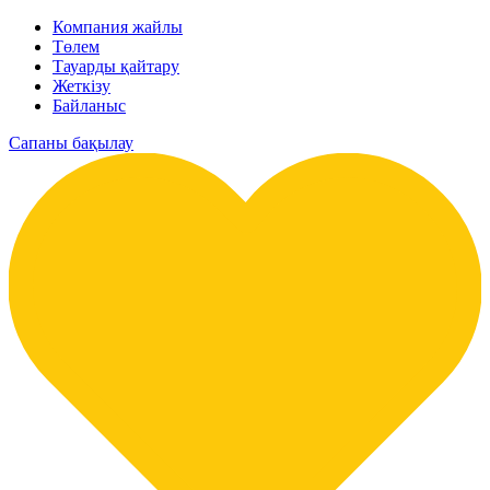
Компания жайлы
Төлем
Тауарды қайтару
Жеткізу
Байланыс
Сапаны бақылау