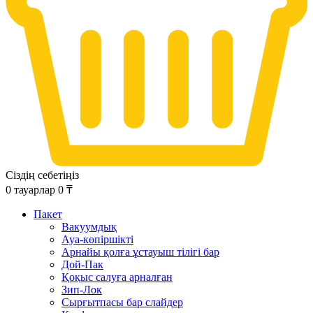
Сіздің себетіңіз
0
тауарлар
0
₸
Пакет
Вакуумдық
Ауа-көпіршікті
Арнайы қолға ұстауыш тілігі бар
Дой-Пак
Қоқыс салуға арналған
Зип-Лок
Сырғытпасы бар слайдер