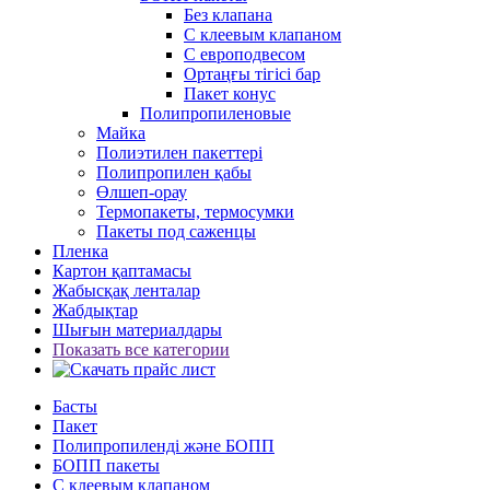
Без клапана
С клеевым клапаном
С европодвесом
Ортаңғы тігісі бар
Пакет конус
Полипропиленовые
Майка
Полиэтилен пакеттері
Полипропилен қабы
Өлшеп-орау
Термопакеты, термосумки
Пакеты под саженцы
Пленка
Картон қаптамасы
Жабысқақ ленталар
Жабдықтар
Шығын материалдары
Показать все категории
Басты
Пакет
Полипропиленді және БОПП
БОПП пакеты
С клеевым клапаном