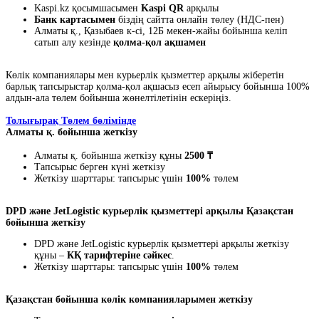
Kaspi.kz қосымшасымен
Kaspi QR
арқылы
Банк картасымен
біздің сайтта онлайн төлеу (НДС-пен)
Алматы қ., Қазыбаев к-сі, 12Б мекен-жайы бойынша келіп
сатып алу кезінде
қолма-қол ақшамен
Көлік компаниялары мен курьерлік қызметтер арқылы жіберетін
барлық тапсырыстар қолма-қол ақшасыз есеп айырысу бойынша 100%
алдын-ала төлем бойынша жөнелтілетінін ескеріңіз.
Толығырақ Төлем бөлімінде
Алматы қ. бойынша жеткізу
Алматы қ. бойынша жеткізу құны
2500 ₸
Тапсырыс берген күні жеткізу
Жеткізу шарттары: тапсырыс үшін
100%
төлем
DPD және JetLogistic курьерлік қызметтері арқылы Қазақстан
бойынша жеткізу
DPD және JetLogistic курьерлік қызметтері арқылы жеткізу
құны –
КҚ тарифтеріне сәйкес
.
Жеткізу шарттары: тапсырыс үшін
100%
төлем
Қазақстан бойынша көлік компанияларымен жеткізу