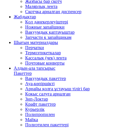
Жазбасы бар скотч
Малярлық лента
Скотчқа арналған диспенсер
Жабдықтар
Қол дәнекерлеуіштері
Ножные запайщики
Вакуумдық қаптауыштар
Запчасти к запайщикам
Шығын материалдары
Перчатки
Термоэтикеткалар
Кассалық (чек) лента
Почтовые конверты
Алдын-ала тапсырыс
Пакеттер
Вакуумдық пакеттер
Ауа-көпіршікті
Арнайы қолға ұстауыш тілігі бар
Қоқыс салуға арналған
Зип-Локтар
Крафт пакеттер
Курьерлік
Полипропилен
Майка
Полиэтилен пакеттері