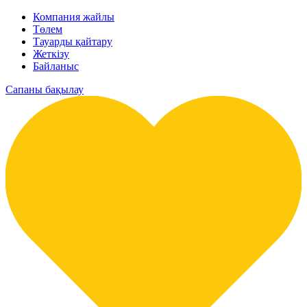
Компания жайлы
Төлем
Тауарды қайтару
Жеткізу
Байланыс
Сапаны бақылау