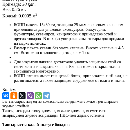
Қоймада:
30 қап.
Вес:
0.26 кг.
3
Көлемі:
0.0005 м
БОПП пакеты 15x30 см, толщина 25 мкм с клеевым клапаном
применяются для упаковки аксессуаров, бижутерии,
фурнитуры, сувениров, канцелярских принадлежностей и
других товаров. В них фасуют различные товары для продажи
на маркетплейсах.
Размер пакета указан без учета клапана. Высота клапана ~ 4-5
см. Возможно отклонение размеров ± 1 см.
Для закрытия пакетов достаточно удалить защитный слой со
скотч-ленты и закрыть клапан. Клапан может открываться и
закрываться многократно.
БОПП-пленка имеет глянцевый блеск, привлекательный вид, не
растягивается, а также защищает содержимое от влаги и пыли.
Бөлісу:
Біз тапсырыстың ең аз сомасынсыз заңды және жеке тұлғалармен
жұмыс істейміз.
Тапсырыстарды төлеу қолма-қол және қолма-қол емес есеп
айырысумен жүзеге асырылады, НДС-пен жұмыс істейміз.
Тапсырысты қалай төлеуге болады: