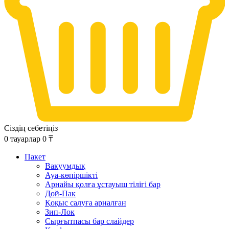
Сіздің себетіңіз
0
тауарлар
0
₸
Пакет
Вакуумдық
Ауа-көпіршікті
Арнайы қолға ұстауыш тілігі бар
Дой-Пак
Қоқыс салуға арналған
Зип-Лок
Сырғытпасы бар слайдер