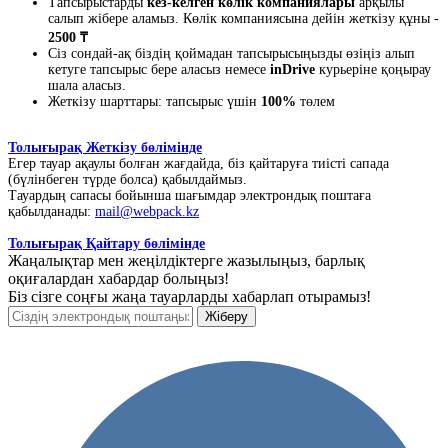
Тапсырыстарды
кез-келген көлік компаниялары
арқылы
салып жібере аламыз. Көлік компаниясына дейін жеткізу құны -
2500 ₸
Сіз сондай-ақ біздің қоймадан тапсырысыңызды өзіңіз алып
кетуге тапсырыс бере аласыз немесе
inDrive
курьеріне қоңырау
шала аласыз.
Жеткізу шарттары: тапсырыс үшін
100%
төлем
Толығырақ Жеткізу бөлімінде
Егер тауар ақаулы болған жағдайда, біз қайтаруға тиісті сапада
(бүлінбеген түрде болса) қабылдаймыз.
Тауардың сапасы бойынша шағымдар электрондық поштаға
қабылданады:
mail@webpack.kz
Толығырақ Қайтару бөлімінде
Жаңалықтар мен жеңілдіктерге жазылыңыз, барлық
оқиғалардан хабардар болыңыз!
Біз сізге соңғы жаңа тауарларды хабарлап отырамыз!