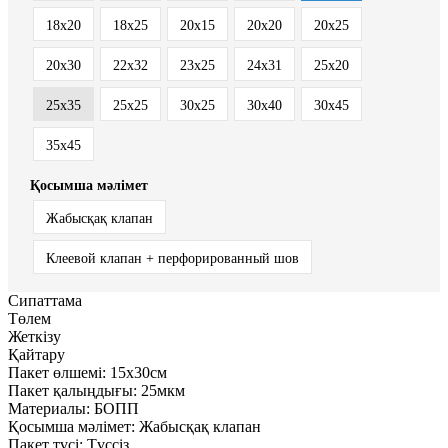
18x20
18x25
20x15
20x20
20x25
20x30
22x32
23x25
24x31
25x20
25x35
25х25
30x25
30x40
30x45
35x45
Қосымша мәлімет
Жабысқақ клапан
Клеевой клапан + перфорированный шов
Сипаттама
Төлем
Жеткізу
Қайтару
Пакет өлшемі:
15x30см
Пакет қалыңдығы:
25мкм
Материалы:
БОПП
Қосымша мәлімет:
Жабысқақ клапан
Пакет түсі:
Түссіз