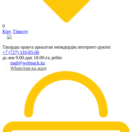
0
Кіру
Тіркелу
Қаз
Тауарды орауға арналған өнімдердің интернет-дүкені
+7 (727) 310-85-06
дс-жм 9.00-дан 18.00-ға дейін
mail@webpack.kz
WhatsApp-қа жазу