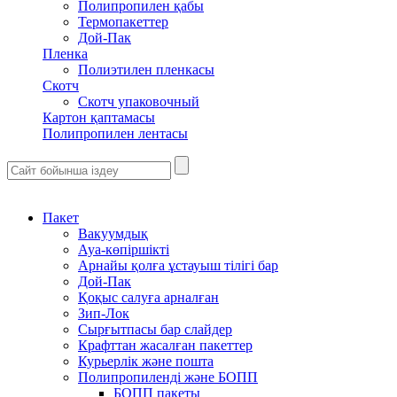
Полипропилен қабы
Термопакеттер
Дой-Пак
Пленка
Полиэтилен пленкасы
Скотч
Скотч упаковочный
Картон қаптамасы
Полипропилен лентасы
Пакет
Вакуумдық
Ауа-көпіршікті
Арнайы қолға ұстауыш тілігі бар
Дой-Пак
Қоқыс салуға арналған
Зип-Лок
Сырғытпасы бар слайдер
Крафттан жасалған пакеттер
Курьерлік және пошта
Полипропиленді және БОПП
БОПП пакеты