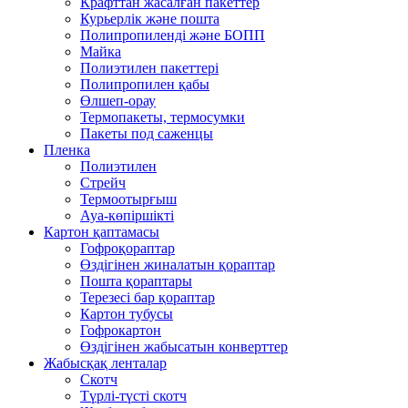
Крафттан жасалған пакеттер
Курьерлік және пошта
Полипропиленді және БОПП
Майка
Полиэтилен пакеттері
Полипропилен қабы
Өлшеп-орау
Термопакеты, термосумки
Пакеты под саженцы
Пленка
Полиэтилен
Стрейч
Термоотырғыш
Ауа-көпіршікті
Картон қаптамасы
Гофроқораптар
Өздігінен жиналатын қораптар
Пошта қораптары
Терезесі бар қораптар
Картон тубусы
Гофрокартон
Өздігінен жабысатын конверттер
Жабысқақ ленталар
Скотч
Түрлі-түсті скотч