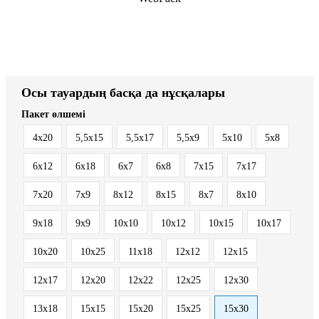
Осы тауардың басқа да нұсқалары
Пакет өлшемі
4x20
5,5x15
5,5x17
5,5x9
5x10
5x8
6x12
6x18
6x7
6x8
7x15
7x17
7x20
7x9
8x12
8x15
8x7
8х10
9x18
9x9
10x10
10x12
10x15
10x17
10x20
10x25
11x18
12x12
12x15
12x17
12x20
12x22
12x25
12x30
13x18
15x15
15x20
15x25
15x30