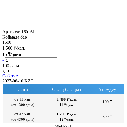
Артикул:
160161
Қоймада бар
1500
1 500
₸/қап.
15
₸/дана
-
+
100 дана
қап.
Себетке
2027-08-10
KZT
Саны
Сіздің бағаңыз
Үнемдеу
от 13 қап.
1 400
₸/қап.
100 ₸
(от 1300 дана)
14
₸/дана
от 43 қап.
1 200
₸/қап.
300 ₸
(от 4300 дана)
12
₸/дана
WebPack