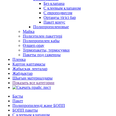
Без клапана
С клеевым клапаном
С европодвесом
Ортаңғы тігісі бар
Пакет конус
Полипропиленовые
Майка
Полиэтилен пакеттері
Полипропилен қабы
Өлшеп-орау
Термопакеты, термосумки
Пакеты под саженцы
Пленка
Картон қаптамасы
Жабысқақ ленталар
Жабдықтар
Шығын материалдары
Показать все категории
Басты
Пакет
Полипропиленді және БОПП
БОПП пакеты
С клеевым клапаном