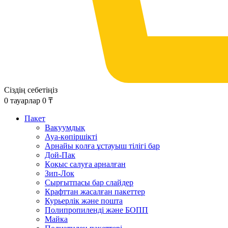
Сіздің себетіңіз
0
тауарлар
0
₸
Пакет
Вакуумдық
Ауа-көпіршікті
Арнайы қолға ұстауыш тілігі бар
Дой-Пак
Қоқыс салуға арналған
Зип-Лок
Сырғытпасы бар слайдер
Крафттан жасалған пакеттер
Курьерлік және пошта
Полипропиленді және БОПП
Майка