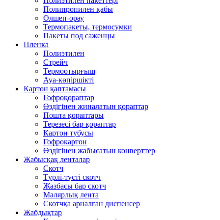
Полиэтилен пакеттері
Полипропилен қабы
Өлшеп-орау
Термопакеты, термосумки
Пакеты под саженцы
Пленка
Полиэтилен
Стрейч
Термоотырғыш
Ауа-көпіршікті
Картон қаптамасы
Гофроқораптар
Өздігінен жиналатын қораптар
Пошта қораптары
Терезесі бар қораптар
Картон тубусы
Гофрокартон
Өздігінен жабысатын конверттер
Жабысқақ ленталар
Скотч
Түрлі-түсті скотч
Жазбасы бар скотч
Малярлық лента
Скотчқа арналған диспенсер
Жабдықтар