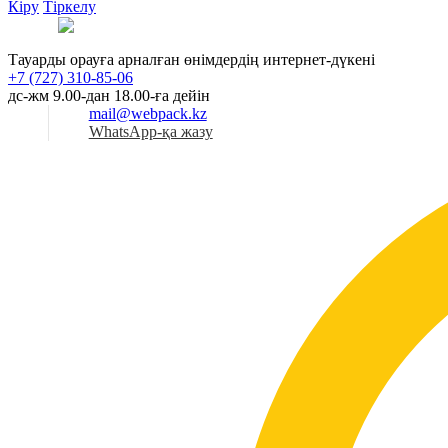
Кіру
Тіркелу
Қаз
Тауарды орауға арналған өнімдердің интернет-дүкені
+7 (727) 310-85-06
дс-жм 9.00-дан 18.00-ға дейін
mail@webpack.kz
WhatsApp-қа жазу