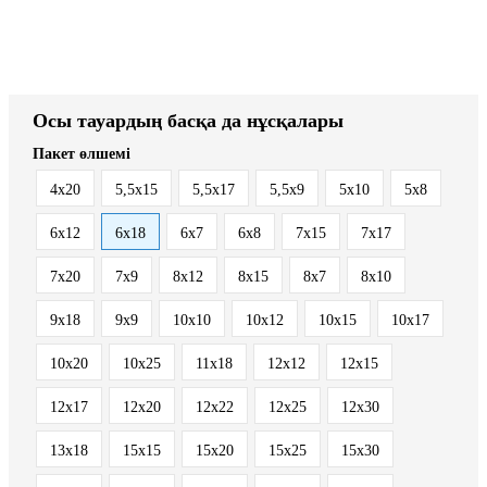
Осы тауардың басқа да нұсқалары
Пакет өлшемі
4x20
5,5x15
5,5x17
5,5x9
5x10
5x8
6x12
6x18
6x7
6x8
7x15
7x17
7x20
7x9
8x12
8x15
8x7
8х10
9x18
9x9
10x10
10x12
10x15
10x17
10x20
10x25
11x18
12x12
12x15
12x17
12x20
12x22
12x25
12x30
13x18
15x15
15x20
15x25
15x30