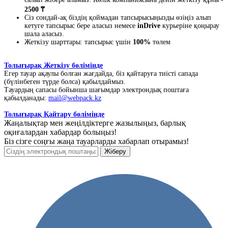
2500 ₸
Сіз сондай-ақ біздің қоймадан тапсырысыңызды өзіңіз алып
кетуге тапсырыс бере аласыз немесе
inDrive
курьеріне қоңырау
шала аласыз.
Жеткізу шарттары: тапсырыс үшін
100%
төлем
Толығырақ Жеткізу бөлімінде
Егер тауар ақаулы болған жағдайда, біз қайтаруға тиісті сапада
(бүлінбеген түрде болса) қабылдаймыз.
Тауардың сапасы бойынша шағымдар электрондық поштаға
қабылданады:
mail@webpack.kz
Толығырақ Қайтару бөлімінде
Жаңалықтар мен жеңілдіктерге жазылыңыз, барлық
оқиғалардан хабардар болыңыз!
Біз сізге соңғы жаңа тауарларды хабарлап отырамыз!