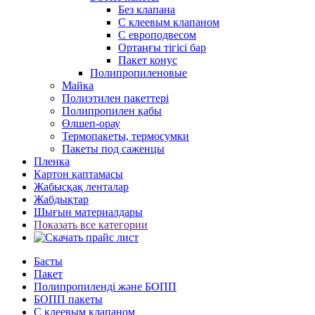
Без клапана
С клеевым клапаном
С европодвесом
Ортаңғы тігісі бар
Пакет конус
Полипропиленовые
Майка
Полиэтилен пакеттері
Полипропилен қабы
Өлшеп-орау
Термопакеты, термосумки
Пакеты под саженцы
Пленка
Картон қаптамасы
Жабысқақ ленталар
Жабдықтар
Шығын материалдары
Показать все категории
Басты
Пакет
Полипропиленді және БОПП
БОПП пакеты
С клеевым клапаном