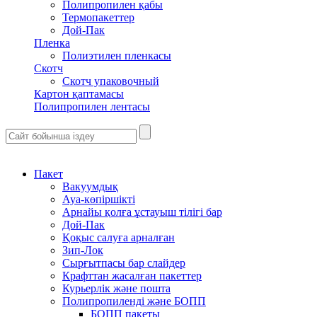
Полипропилен қабы
Термопакеттер
Дой-Пак
Пленка
Полиэтилен пленкасы
Скотч
Скотч упаковочный
Картон қаптамасы
Полипропилен лентасы
Пакет
Вакуумдық
Ауа-көпіршікті
Арнайы қолға ұстауыш тілігі бар
Дой-Пак
Қоқыс салуға арналған
Зип-Лок
Сырғытпасы бар слайдер
Крафттан жасалған пакеттер
Курьерлік және пошта
Полипропиленді және БОПП
БОПП пакеты