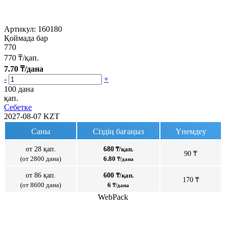
Артикул:
160180
Қоймада бар
770
770
₸/қап.
7.70
₸/дана
-
+
100 дана
қап.
Себетке
2027-08-07
KZT
Саны
Сіздің бағаңыз
Үнемдеу
от 28 қап.
680
₸/қап.
90 ₸
(от 2800 дана)
6.80
₸/дана
от 86 қап.
600
₸/қап.
170 ₸
(от 8600 дана)
6
₸/дана
WebPack