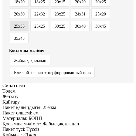
18x20
18x25
20x15
20x20
20x25
20x30
22x32
23x25
24x31
25x20
25x35
25х25
30x25
30x40
30x45
35x45
Қосымша мәлімет
Жабысқақ клапан
Клеевой клапан + перфорированный шов
Сипаттама
Төлем
Жеткізу
Қайтару
Пакет қалыңдығы:
25мкм
Пакет өлшемі:
см
Материалы:
БОПП
Қосымша мәлімет:
Жабысқақ клапан
Пакет түсі:
Түссіз
Қоймада:
20 қап.