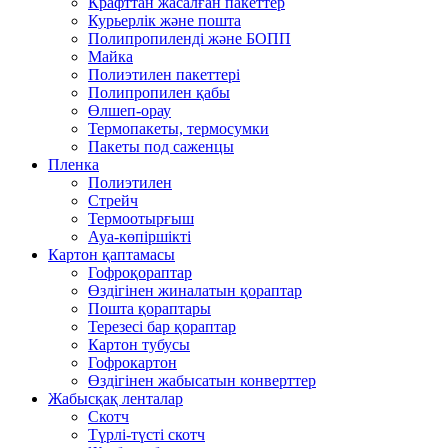
Крафттан жасалған пакеттер
Курьерлік және пошта
Полипропиленді және БОПП
Майка
Полиэтилен пакеттері
Полипропилен қабы
Өлшеп-орау
Термопакеты, термосумки
Пакеты под саженцы
Пленка
Полиэтилен
Стрейч
Термоотырғыш
Ауа-көпіршікті
Картон қаптамасы
Гофроқораптар
Өздігінен жиналатын қораптар
Пошта қораптары
Терезесі бар қораптар
Картон тубусы
Гофрокартон
Өздігінен жабысатын конверттер
Жабысқақ ленталар
Скотч
Түрлі-түсті скотч