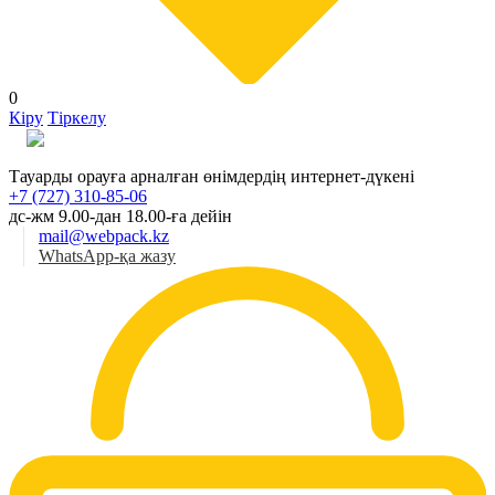
0
Кіру
Тіркелу
Қаз
Тауарды орауға арналған өнімдердің интернет-дүкені
+7 (727) 310-85-06
дс-жм 9.00-дан 18.00-ға дейін
mail@webpack.kz
WhatsApp-қа жазу