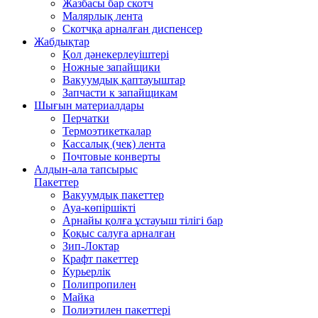
Жазбасы бар скотч
Малярлық лента
Скотчқа арналған диспенсер
Жабдықтар
Қол дәнекерлеуіштері
Ножные запайщики
Вакуумдық қаптауыштар
Запчасти к запайщикам
Шығын материалдары
Перчатки
Термоэтикеткалар
Кассалық (чек) лента
Почтовые конверты
Алдын-ала тапсырыс
Пакеттер
Вакуумдық пакеттер
Ауа-көпіршікті
Арнайы қолға ұстауыш тілігі бар
Қоқыс салуға арналған
Зип-Локтар
Крафт пакеттер
Курьерлік
Полипропилен
Майка
Полиэтилен пакеттері