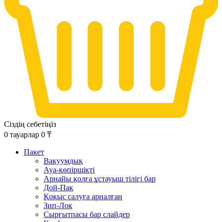
Сіздің себетіңіз
0
тауарлар
0
₸
Пакет
Вакуумдық
Ауа-көпіршікті
Арнайы қолға ұстауыш тілігі бар
Дой-Пак
Қоқыс салуға арналған
Зип-Лок
Сырғытпасы бар слайдер