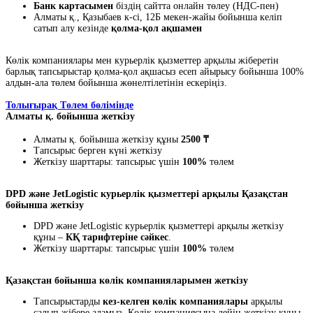
Банк картасымен
біздің сайтта онлайн төлеу (НДС-пен)
Алматы қ., Қазыбаев к-сі, 12Б мекен-жайы бойынша келіп
сатып алу кезінде
қолма-қол ақшамен
Көлік компаниялары мен курьерлік қызметтер арқылы жіберетін
барлық тапсырыстар қолма-қол ақшасыз есеп айырысу бойынша 100%
алдын-ала төлем бойынша жөнелтілетінін ескеріңіз.
Толығырақ Төлем бөлімінде
Алматы қ. бойынша жеткізу
Алматы қ. бойынша жеткізу құны
2500 ₸
Тапсырыс берген күні жеткізу
Жеткізу шарттары: тапсырыс үшін
100%
төлем
DPD және JetLogistic курьерлік қызметтері арқылы Қазақстан
бойынша жеткізу
DPD және JetLogistic курьерлік қызметтері арқылы жеткізу
құны –
КҚ тарифтеріне сәйкес
.
Жеткізу шарттары: тапсырыс үшін
100%
төлем
Қазақстан бойынша көлік компанияларымен жеткізу
Тапсырыстарды
кез-келген көлік компаниялары
арқылы
салып жібере аламыз. Көлік компаниясына дейін жеткізу құны -