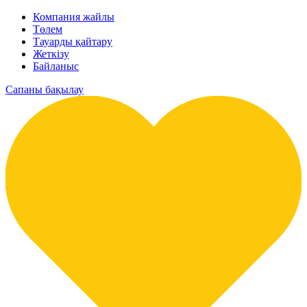
Компания жайлы
Төлем
Тауарды қайтару
Жеткізу
Байланыс
Сапаны бақылау