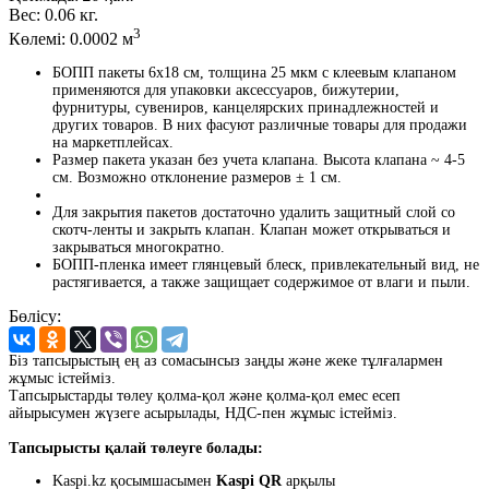
Вес:
0.06 кг.
3
Көлемі:
0.0002 м
БОПП пакеты 6x18 см, толщина 25 мкм с клеевым клапаном
применяются для упаковки аксессуаров, бижутерии,
фурнитуры, сувениров, канцелярских принадлежностей и
других товаров. В них фасуют различные товары для продажи
на маркетплейсах.
Размер пакета указан без учета клапана. Высота клапана ~ 4-5
см. Возможно отклонение размеров ± 1 см.
Для закрытия пакетов достаточно удалить защитный слой со
скотч-ленты и закрыть клапан. Клапан может открываться и
закрываться многократно.
БОПП-пленка имеет глянцевый блеск, привлекательный вид, не
растягивается, а также защищает содержимое от влаги и пыли.
Бөлісу:
Біз тапсырыстың ең аз сомасынсыз заңды және жеке тұлғалармен
жұмыс істейміз.
Тапсырыстарды төлеу қолма-қол және қолма-қол емес есеп
айырысумен жүзеге асырылады, НДС-пен жұмыс істейміз.
Тапсырысты қалай төлеуге болады:
Kaspi.kz қосымшасымен
Kaspi QR
арқылы