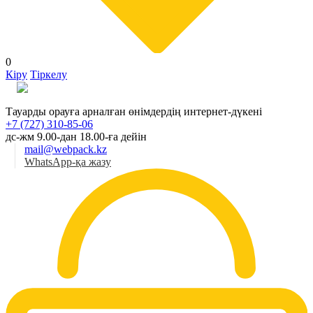
0
Кіру
Тіркелу
Қаз
Тауарды орауға арналған өнімдердің интернет-дүкені
+7 (727) 310-85-06
дс-жм 9.00-дан 18.00-ға дейін
mail@webpack.kz
WhatsApp-қа жазу