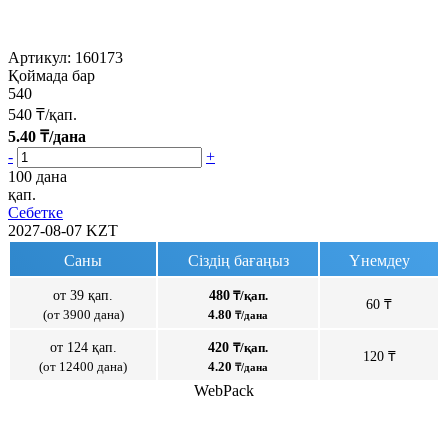
Артикул:
160173
Қоймада бар
540
540
₸/қап.
5.40
₸/дана
-
+
100 дана
қап.
Себетке
2027-08-07
KZT
Саны
Сіздің бағаңыз
Үнемдеу
от 39 қап.
480
₸/қап.
60 ₸
(от 3900 дана)
4.80
₸/дана
от 124 қап.
420
₸/қап.
120 ₸
(от 12400 дана)
4.20
₸/дана
WebPack