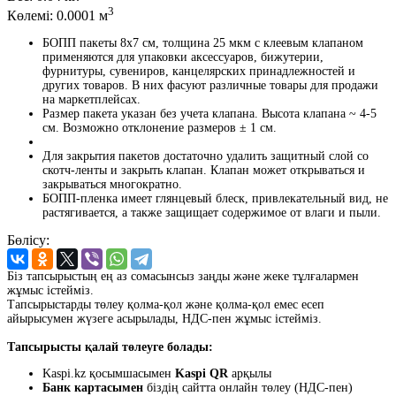
3
Көлемі:
0.0001 м
БОПП пакеты 8x7 см, толщина 25 мкм с клеевым клапаном
применяются для упаковки аксессуаров, бижутерии,
фурнитуры, сувениров, канцелярских принадлежностей и
других товаров. В них фасуют различные товары для продажи
на маркетплейсах.
Размер пакета указан без учета клапана. Высота клапана ~ 4-5
см. Возможно отклонение размеров ± 1 см.
Для закрытия пакетов достаточно удалить защитный слой со
скотч-ленты и закрыть клапан. Клапан может открываться и
закрываться многократно.
БОПП-пленка имеет глянцевый блеск, привлекательный вид, не
растягивается, а также защищает содержимое от влаги и пыли.
Бөлісу:
Біз тапсырыстың ең аз сомасынсыз заңды және жеке тұлғалармен
жұмыс істейміз.
Тапсырыстарды төлеу қолма-қол және қолма-қол емес есеп
айырысумен жүзеге асырылады, НДС-пен жұмыс істейміз.
Тапсырысты қалай төлеуге болады:
Kaspi.kz қосымшасымен
Kaspi QR
арқылы
Банк картасымен
біздің сайтта онлайн төлеу (НДС-пен)