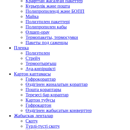
Крафттан жасалған пакеттер
Курьерлік және пошта
Полипропиленді және БОПП
Майка
Полиэтилен пакеттері
Полипропилен қабы
Өлшеп-орау
Термопакеты, термосумки
Пакеты под саженцы
Пленка
Полиэтилен
Стрейч
Термоотырғыш
Ауа-көпіршікті
Картон қаптамасы
Гофроқораптар
Өздігінен жиналатын қораптар
Пошта қораптары
Терезесі бар қораптар
Картон тубусы
Гофрокартон
Өздігінен жабысатын конверттер
Жабысқақ ленталар
Скотч
Түрлі-түсті скотч