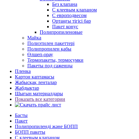
Без клапана
С клеевым клапаном
С европодвесом
Ортаңғы тігісі бар
Пакет конус
Полипропиленовые
Майка
Полиэтилен пакеттері
Полипропилен қабы
Өлшеп-орау
Термопакеты, термосумки
Пакеты под саженцы
Пленка
Картон қаптамасы
Жабысқақ ленталар
Жабдықтар
Шығын материалдары
Показать все категории
Басты
Пакет
Полипропиленді және БОПП
БОПП пакеты
С клеевым клапаном