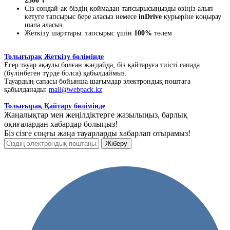
2500 ₸
Сіз сондай-ақ біздің қоймадан тапсырысыңызды өзіңіз алып
кетуге тапсырыс бере аласыз немесе
inDrive
курьеріне қоңырау
шала аласыз.
Жеткізу шарттары: тапсырыс үшін
100%
төлем
Толығырақ Жеткізу бөлімінде
Егер тауар ақаулы болған жағдайда, біз қайтаруға тиісті сапада
(бүлінбеген түрде болса) қабылдаймыз.
Тауардың сапасы бойынша шағымдар электрондық поштаға
қабылданады:
mail@webpack.kz
Толығырақ Қайтару бөлімінде
Жаңалықтар мен жеңілдіктерге жазылыңыз, барлық
оқиғалардан хабардар болыңыз!
Біз сізге соңғы жаңа тауарларды хабарлап отырамыз!