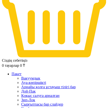
Сіздің себетіңіз
0
тауарлар
0
₸
Пакет
Вакуумдық
Ауа-көпіршікті
Арнайы қолға ұстауыш тілігі бар
Дой-Пак
Қоқыс салуға арналған
Зип-Лок
Сырғытпасы бар слайдер