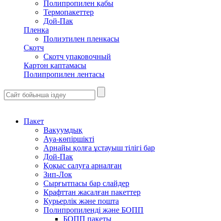
Полипропилен қабы
Термопакеттер
Дой-Пак
Пленка
Полиэтилен пленкасы
Скотч
Скотч упаковочный
Картон қаптамасы
Полипропилен лентасы
Пакет
Вакуумдық
Ауа-көпіршікті
Арнайы қолға ұстауыш тілігі бар
Дой-Пак
Қоқыс салуға арналған
Зип-Лок
Сырғытпасы бар слайдер
Крафттан жасалған пакеттер
Курьерлік және пошта
Полипропиленді және БОПП
БОПП пакеты