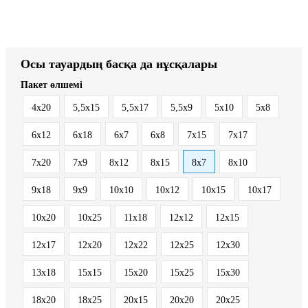
Осы тауардың басқа да нұсқалары
Пакет өлшемі
4x20
5,5x15
5,5x17
5,5x9
5x10
5x8
6x12
6x18
6x7
6x8
7x15
7x17
7x20
7x9
8x12
8x15
8x7
8х10
9x18
9x9
10x10
10x12
10x15
10x17
10x20
10x25
11x18
12x12
12x15
12x17
12x20
12x22
12x25
12x30
13x18
15x15
15x20
15x25
15x30
18x20
18x25
20x15
20x20
20x25