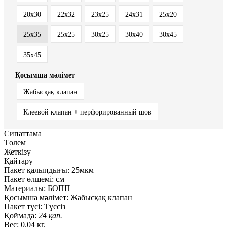
20x30
22x32
23x25
24x31
25x20
25x35
25х25
30x25
30x40
30x45
35x45
Қосымша мәлімет
Жабысқақ клапан
Клеевой клапан + перфорированный шов
Сипаттама
Төлем
Жеткізу
Қайтару
Пакет қалыңдығы:
25мкм
Пакет өлшемі:
см
Материалы:
БОПП
Қосымша мәлімет:
Жабысқақ клапан
Пакет түсі:
Түссіз
Қоймада:
24 қап.
Вес:
0.04 кг.