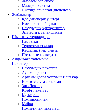
Жазбасы бар скотч
Малярлық лента
Скотчқа арналған диспенсер
Жабдықтар
Қол дәнекерлеуіштері
Ножные запайщики
Вакуумдық қаптауыштар
Запчасти к запайщикам
Шығын материалдары
Перчатки
Термоэтикеткалар
Кассалық (чек) лента
Почтовые конверты
Алдын-ала тапсырыс
Пакеттер
Вакуумдық пакеттер
Ауа-көпіршікті
Арнайы қолға ұстауыш тілігі бар
Қоқыс салуға арналған
Зип-Локтар
Крафт пакеттер
Курьерлік
Полипропилен
Майка
Полиэтилен пакеттері