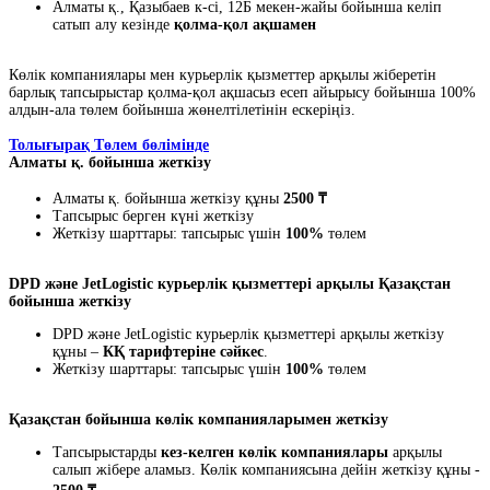
Алматы қ., Қазыбаев к-сі, 12Б мекен-жайы бойынша келіп
сатып алу кезінде
қолма-қол ақшамен
Көлік компаниялары мен курьерлік қызметтер арқылы жіберетін
барлық тапсырыстар қолма-қол ақшасыз есеп айырысу бойынша 100%
алдын-ала төлем бойынша жөнелтілетінін ескеріңіз.
Толығырақ Төлем бөлімінде
Алматы қ. бойынша жеткізу
Алматы қ. бойынша жеткізу құны
2500 ₸
Тапсырыс берген күні жеткізу
Жеткізу шарттары: тапсырыс үшін
100%
төлем
DPD және JetLogistic курьерлік қызметтері арқылы Қазақстан
бойынша жеткізу
DPD және JetLogistic курьерлік қызметтері арқылы жеткізу
құны –
КҚ тарифтеріне сәйкес
.
Жеткізу шарттары: тапсырыс үшін
100%
төлем
Қазақстан бойынша көлік компанияларымен жеткізу
Тапсырыстарды
кез-келген көлік компаниялары
арқылы
салып жібере аламыз. Көлік компаниясына дейін жеткізу құны -