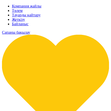
Компания жайлы
Төлем
Тауарды қайтару
Жеткізу
Байланыс
Сапаны бақылау