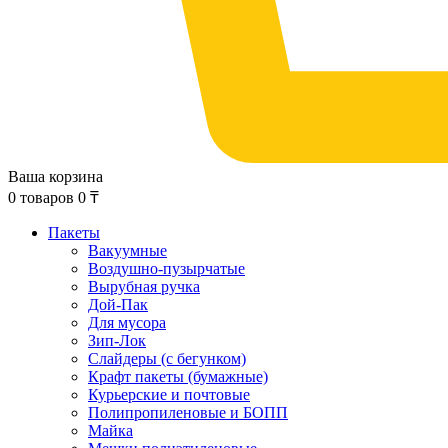
Ваша корзина
0
товаров
0
₸
Пакеты
Вакуумные
Воздушно-пузырчатые
Вырубная ручка
Дой-Пак
Для мусора
Зип-Лок
Слайдеры (с бегунком)
Крафт пакеты (бумажные)
Курьерские и почтовые
Полипропиленовые и БОПП
Майка