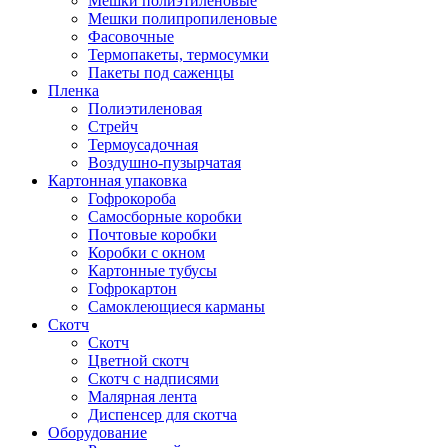
Мешки полиэтиленовые
Мешки полипропиленовые
Фасовочные
Термопакеты, термосумки
Пакеты под саженцы
Пленка
Полиэтиленовая
Стрейч
Термоусадочная
Воздушно-пузырчатая
Картонная упаковка
Гофрокороба
Самосборные коробки
Почтовые коробки
Коробки с окном
Картонные тубусы
Гофрокартон
Самоклеющиеся карманы
Скотч
Скотч
Цветной скотч
Скотч с надписями
Малярная лента
Диспенсер для скотча
Оборудование