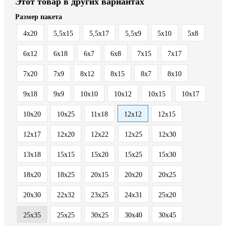
Этот товар в других вариантах
Размер пакета
4x20
5,5x15
5,5x17
5,5x9
5x10
5x8
6x12
6x18
6x7
6x8
7x15
7x17
7x20
7x9
8x12
8x15
8x7
8х10
9x18
9x9
10x10
10x12
10x15
10x17
10x20
10x25
11x18
12x12
12x15
12x17
12x20
12x22
12x25
12x30
13x18
15x15
15x20
15x25
15x30
18x20
18x25
20x15
20x20
20x25
20x30
22x32
23x25
24x31
25x20
25x35
25х25
30x25
30x40
30x45