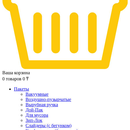
Ваша корзина
0
товаров
0
₸
Пакеты
Вакуумные
Воздушно-пузырчатые
Вырубная ручка
Дой-Пак
Для мусора
Зип-Лок
Слайдеры (с бегунком)