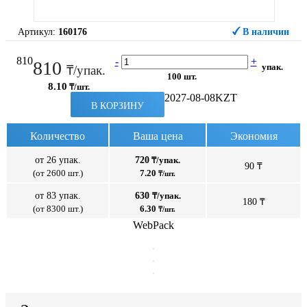
Артикул:
160176
В наличии
810
-
+
810
упак.
₸/упак.
100 шт.
8.10
₸/шт.
2027-08-08
KZT
В КОРЗИНУ
Количество
Ваша цена
Экономия
от 26 упак.
720
₸/упак.
90 ₸
(от 2600 шт.)
7.20
₸/шт.
от 83 упак.
630
₸/упак.
180 ₸
(от 8300 шт.)
6.30
₸/шт.
WebPack