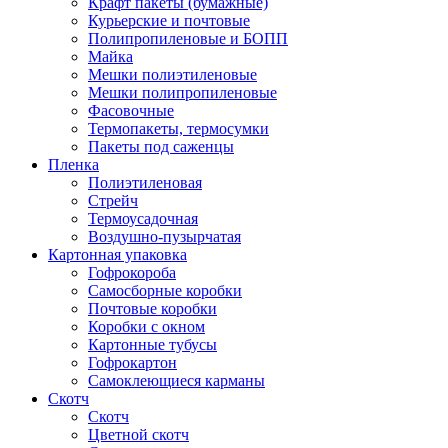
Крафт пакеты (бумажные)
Курьерские и почтовые
Полипропиленовые и БОПП
Майка
Мешки полиэтиленовые
Мешки полипропиленовые
Фасовочные
Термопакеты, термосумки
Пакеты под саженцы
Пленка
Полиэтиленовая
Стрейч
Термоусадочная
Воздушно-пузырчатая
Картонная упаковка
Гофрокороба
Самосборные коробки
Почтовые коробки
Коробки с окном
Картонные тубусы
Гофрокартон
Самоклеющиеся карманы
Скотч
Скотч
Цветной скотч