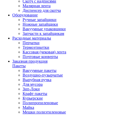
Скотч с надписями
Малярная лента
Диспенсер для скотча
Оборудование
Ручные запайщики
Ножные запайщики
Вакуумные упаковщики
Запчасти к запайщикам
Расходные материалы
Перчатки
Термоэтикетки
Кассовая (чековая) лента
Почтовые конверты
Заказная продукция
Пакеты
Вакуумные пакеты
Воздушно-пузырчатые
Вырубная ручка
Для мусора
Зип-Локи
Крафт пакеты
Курьерские
Полипропиленовые
Майка
Мешки полиэтиленовые