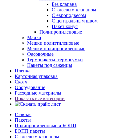
Без клапана
С клеевым клапаном
С европодвесом
С центральным швом
Пакет конус
Полипропиленовые
Майка
Мешки полиэтиленовые
Мешки полипропиленовые
Фасовочные
Термопакеты, термосумки
Пакеты под саженцы
Пленка
Картонная упаковка
Скотч
Оборудование
Расходные материалы
Показать все категории
Главная
Пакеты
Полипропиленовые и БОПП
БОПП пакеты
С клеевым клапаном