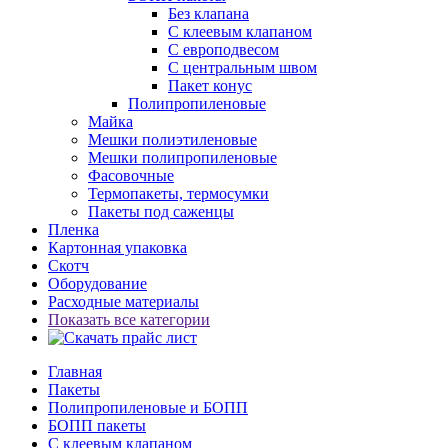
Без клапана
С клеевым клапаном
С европодвесом
С центральным швом
Пакет конус
Полипропиленовые
Майка
Мешки полиэтиленовые
Мешки полипропиленовые
Фасовочные
Термопакеты, термосумки
Пакеты под саженцы
Пленка
Картонная упаковка
Скотч
Оборудование
Расходные материалы
Показать все категории
Главная
Пакеты
Полипропиленовые и БОПП
БОПП пакеты
С клеевым клапаном