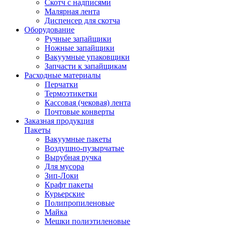
Скотч с надписями
Малярная лента
Диспенсер для скотча
Оборудование
Ручные запайщики
Ножные запайщики
Вакуумные упаковщики
Запчасти к запайщикам
Расходные материалы
Перчатки
Термоэтикетки
Кассовая (чековая) лента
Почтовые конверты
Заказная продукция
Пакеты
Вакуумные пакеты
Воздушно-пузырчатые
Вырубная ручка
Для мусора
Зип-Локи
Крафт пакеты
Курьерские
Полипропиленовые
Майка
Мешки полиэтиленовые