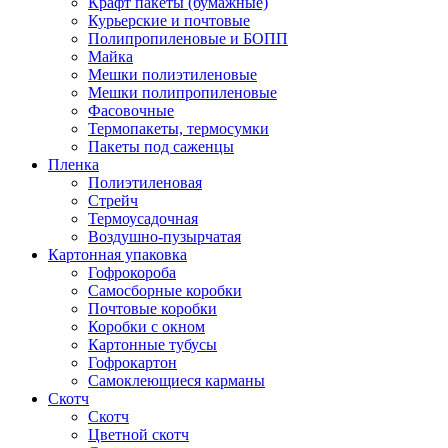
Крафт пакеты (бумажные)
Курьерские и почтовые
Полипропиленовые и БОПП
Майка
Мешки полиэтиленовые
Мешки полипропиленовые
Фасовочные
Термопакеты, термосумки
Пакеты под саженцы
Пленка
Полиэтиленовая
Стрейч
Термоусадочная
Воздушно-пузырчатая
Картонная упаковка
Гофрокороба
Самосборные коробки
Почтовые коробки
Коробки с окном
Картонные тубусы
Гофрокартон
Самоклеющиеся карманы
Скотч
Скотч
Цветной скотч