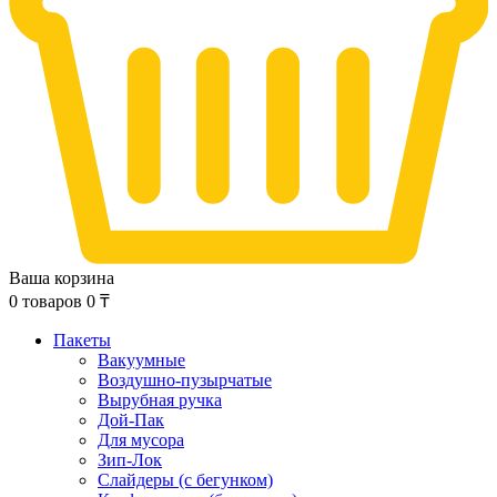
Ваша корзина
0
товаров
0
₸
Пакеты
Вакуумные
Воздушно-пузырчатые
Вырубная ручка
Дой-Пак
Для мусора
Зип-Лок
Слайдеры (с бегунком)