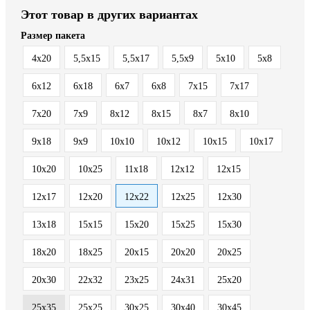
Этот товар в других вариантах
Размер пакета
4x20
5,5x15
5,5x17
5,5x9
5x10
5x8
6x12
6x18
6x7
6x8
7x15
7x17
7x20
7x9
8x12
8x15
8x7
8х10
9x18
9x9
10x10
10x12
10x15
10x17
10x20
10x25
11x18
12x12
12x15
12x17
12x20
12x22
12x25
12x30
13x18
15x15
15x20
15x25
15x30
18x20
18x25
20x15
20x20
20x25
20x30
22x32
23x25
24x31
25x20
25x35
25х25
30x25
30x40
30x45