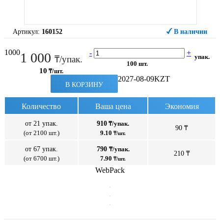
Артикул:
160152
В наличии
1000
-
+
1 000
упак.
₸/упак.
100 шт.
10
₸/шт.
2027-08-09
KZT
В КОРЗИНУ
Количество
Ваша цена
Экономия
от 21 упак.
910
₸/упак.
90 ₸
(от 2100 шт.)
9.10
₸/шт.
от 67 упак.
790
₸/упак.
210 ₸
(от 6700 шт.)
7.90
₸/шт.
WebPack