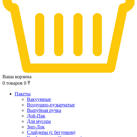
Ваша корзина
0
товаров
0
₸
Пакеты
Вакуумные
Воздушно-пузырчатые
Вырубная ручка
Дой-Пак
Для мусора
Зип-Лок
Слайдеры (с бегунком)