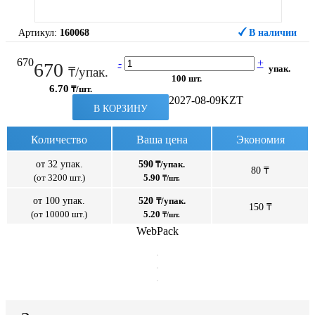
Артикул:
160068
В наличии
670
-
+
670
упак.
₸/упак.
100 шт.
6.70
₸/шт.
2027-08-09
KZT
В КОРЗИНУ
Количество
Ваша цена
Экономия
от 32 упак.
590
₸/упак.
80 ₸
(от 3200 шт.)
5.90
₸/шт.
от 100 упак.
520
₸/упак.
150 ₸
(от 10000 шт.)
5.20
₸/шт.
WebPack