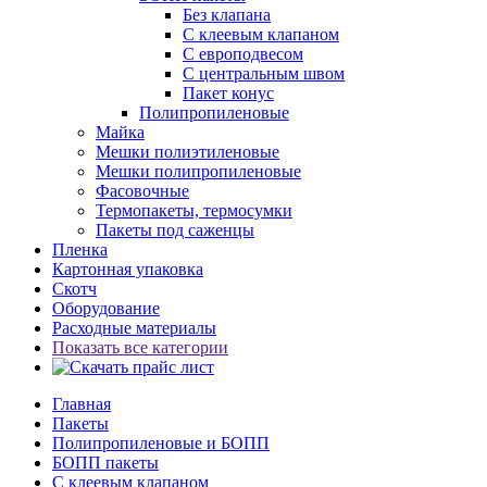
Без клапана
С клеевым клапаном
С европодвесом
С центральным швом
Пакет конус
Полипропиленовые
Майка
Мешки полиэтиленовые
Мешки полипропиленовые
Фасовочные
Термопакеты, термосумки
Пакеты под саженцы
Пленка
Картонная упаковка
Скотч
Оборудование
Расходные материалы
Показать все категории
Главная
Пакеты
Полипропиленовые и БОПП
БОПП пакеты
С клеевым клапаном