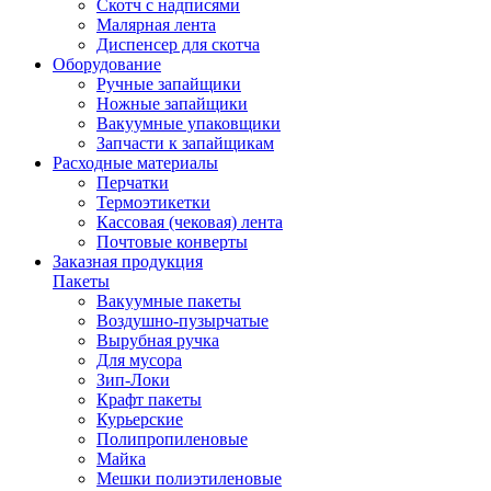
Скотч с надписями
Малярная лента
Диспенсер для скотча
Оборудование
Ручные запайщики
Ножные запайщики
Вакуумные упаковщики
Запчасти к запайщикам
Расходные материалы
Перчатки
Термоэтикетки
Кассовая (чековая) лента
Почтовые конверты
Заказная продукция
Пакеты
Вакуумные пакеты
Воздушно-пузырчатые
Вырубная ручка
Для мусора
Зип-Локи
Крафт пакеты
Курьерские
Полипропиленовые
Майка
Мешки полиэтиленовые