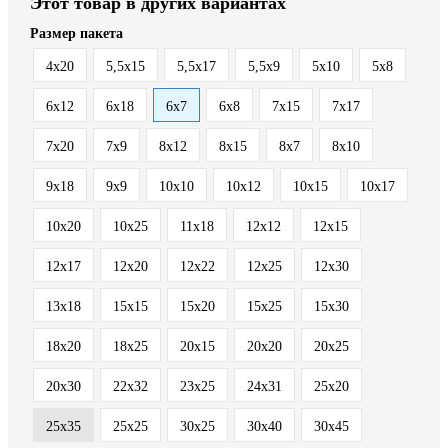
Этот товар в других вариантах
Размер пакета
4x20
5,5x15
5,5x17
5,5x9
5x10
5x8
6x12
6x18
6x7
6x8
7x15
7x17
7x20
7x9
8x12
8x15
8x7
8х10
9x18
9x9
10x10
10x12
10x15
10x17
10x20
10x25
11x18
12x12
12x15
12x17
12x20
12x22
12x25
12x30
13x18
15x15
15x20
15x25
15x30
18x20
18x25
20x15
20x20
20x25
20x30
22x32
23x25
24x31
25x20
25x35
25х25
30x25
30x40
30x45