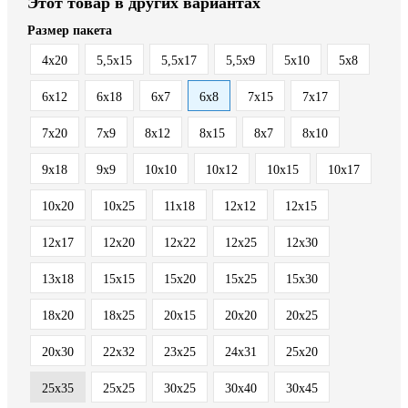
Этот товар в других вариантах
Размер пакета
4x20
5,5x15
5,5x17
5,5x9
5x10
5x8
6x12
6x18
6x7
6x8
7x15
7x17
7x20
7x9
8x12
8x15
8x7
8х10
9x18
9x9
10x10
10x12
10x15
10x17
10x20
10x25
11x18
12x12
12x15
12x17
12x20
12x22
12x25
12x30
13x18
15x15
15x20
15x25
15x30
18x20
18x25
20x15
20x20
20x25
20x30
22x32
23x25
24x31
25x20
25x35
25х25
30x25
30x40
30x45