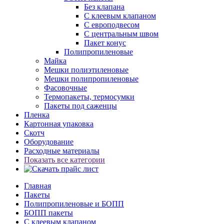
Без клапана
С клеевым клапаном
С европодвесом
С центральным швом
Пакет конус
Полипропиленовые
Майка
Мешки полиэтиленовые
Мешки полипропиленовые
Фасовочные
Термопакеты, термосумки
Пакеты под саженцы
Пленка
Картонная упаковка
Скотч
Оборудование
Расходные материалы
Показать все категории
Главная
Пакеты
Полипропиленовые и БОПП
БОПП пакеты
С клеевым клапаном