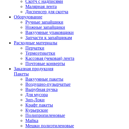
Скотч с надписями
Малярная лента
Диспенсер для скотча
Оборудование
Ручные запайщики
Ножные запайщики
Вакуумные упаковщики
Запчасти к запайщикам
Расходные материалы
Перчатки
Термоэтикетки
Кассовая (чековая) лента
Почтовые конверты
Заказная продукция
Пакеты
Вакуумные пакеты
Воздушно-пузырчатые
Вырубная ручка
Для мусора
Зип-Локи
Крафт пакеты
Курьерские
Полипропиленовые
Майка
Мешки полиэтиленовые