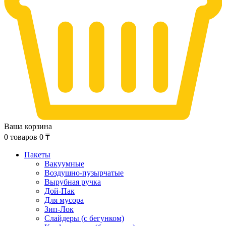
Ваша корзина
0
товаров
0
₸
Пакеты
Вакуумные
Воздушно-пузырчатые
Вырубная ручка
Дой-Пак
Для мусора
Зип-Лок
Слайдеры (с бегунком)