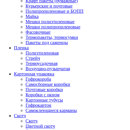
Крафт пакеты (бумажные)
Курьерские и почтовые
Полипропиленовые и БОПП
Майка
Мешки полиэтиленовые
Мешки полипропиленовые
Фасовочные
Термопакеты, термосумки
Пакеты под саженцы
Пленка
Полиэтиленовая
Стрейч
Термоусадочная
Воздушно-пузырчатая
Картонная упаковка
Гофрокороба
Самосборные коробки
Почтовые коробки
Коробки с окном
Картонные тубусы
Гофрокартон
Самоклеющиеся карманы
Скотч
Скотч
Цветной скотч