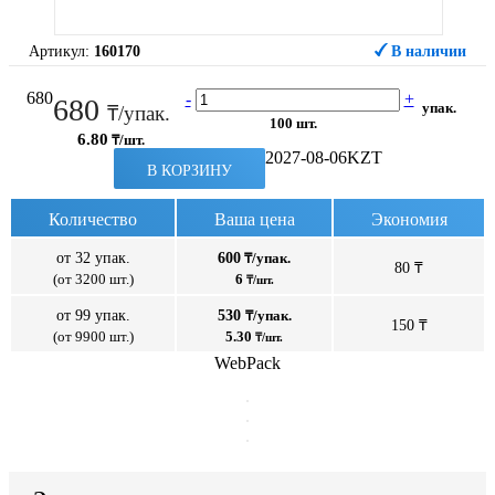
Артикул:
160170
В наличии
680
-
+
680
упак.
₸/упак.
100 шт.
6.80
₸/шт.
2027-08-06
KZT
В КОРЗИНУ
Количество
Ваша цена
Экономия
от 32 упак.
600
₸/упак.
80 ₸
(от 3200 шт.)
6
₸/шт.
от 99 упак.
530
₸/упак.
150 ₸
(от 9900 шт.)
5.30
₸/шт.
WebPack