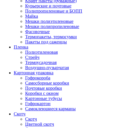
Крафт пакеты (бумажные)
Курьерские и почтовые
Полипропиленовые и БОПП
Майка
Мешки полиэтиленовые
Мешки полипропиленовые
Фасовочные
Термопакеты, термосумки
Пакеты под саженцы
Пленка
Полиэтиленовая
Стрейч
Термоусадочная
Воздушно-пузырчатая
Картонная упаковка
Гофрокороба
Самосборные коробки
Почтовые коробки
Коробки с окном
Картонные тубусы
Гофрокартон
Самоклеющиеся карманы
Скотч
Скотч
Цветной скотч