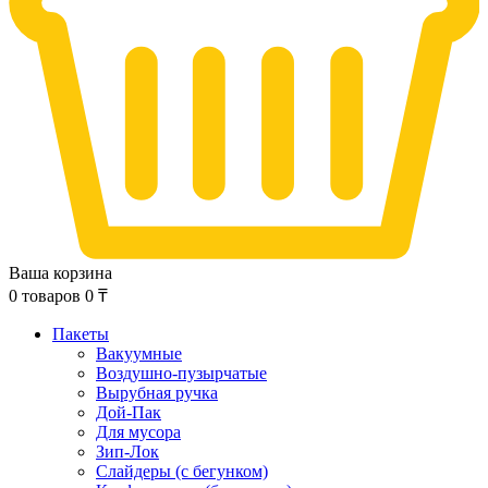
Ваша корзина
0
товаров
0
₸
Пакеты
Вакуумные
Воздушно-пузырчатые
Вырубная ручка
Дой-Пак
Для мусора
Зип-Лок
Слайдеры (с бегунком)