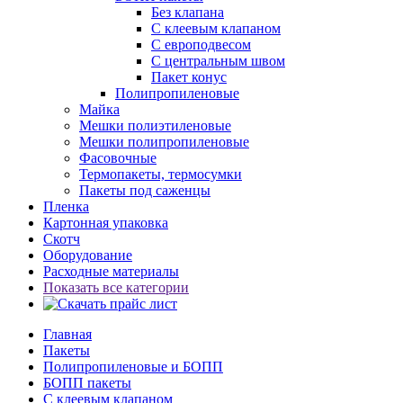
Без клапана
С клеевым клапаном
С европодвесом
С центральным швом
Пакет конус
Полипропиленовые
Майка
Мешки полиэтиленовые
Мешки полипропиленовые
Фасовочные
Термопакеты, термосумки
Пакеты под саженцы
Пленка
Картонная упаковка
Скотч
Оборудование
Расходные материалы
Показать все категории
Главная
Пакеты
Полипропиленовые и БОПП
БОПП пакеты
С клеевым клапаном