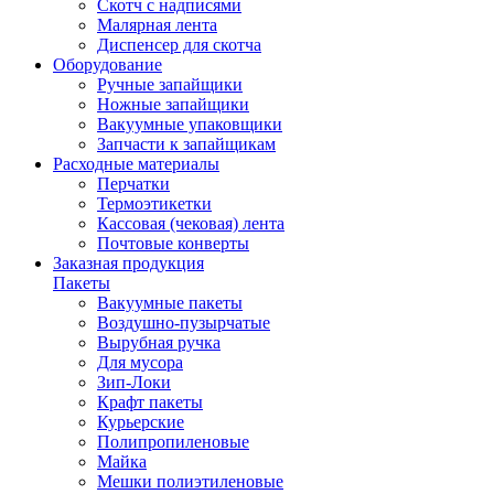
Скотч с надписями
Малярная лента
Диспенсер для скотча
Оборудование
Ручные запайщики
Ножные запайщики
Вакуумные упаковщики
Запчасти к запайщикам
Расходные материалы
Перчатки
Термоэтикетки
Кассовая (чековая) лента
Почтовые конверты
Заказная продукция
Пакеты
Вакуумные пакеты
Воздушно-пузырчатые
Вырубная ручка
Для мусора
Зип-Локи
Крафт пакеты
Курьерские
Полипропиленовые
Майка
Мешки полиэтиленовые