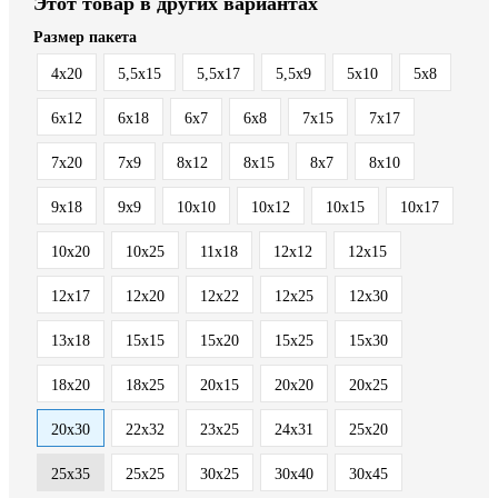
Этот товар в других вариантах
Размер пакета
4x20
5,5x15
5,5x17
5,5x9
5x10
5x8
6x12
6x18
6x7
6x8
7x15
7x17
7x20
7x9
8x12
8x15
8x7
8х10
9x18
9x9
10x10
10x12
10x15
10x17
10x20
10x25
11x18
12x12
12x15
12x17
12x20
12x22
12x25
12x30
13x18
15x15
15x20
15x25
15x30
18x20
18x25
20x15
20x20
20x25
20x30
22x32
23x25
24x31
25x20
25x35
25х25
30x25
30x40
30x45