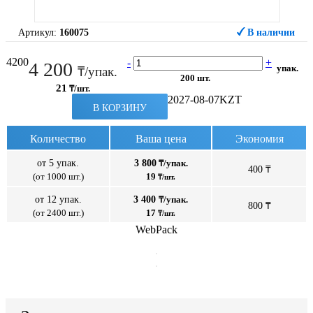
Артикул:
160075
В наличии
4200
-
+
4 200
упак.
₸/упак.
200 шт.
21
₸/шт.
2027-08-07
KZT
В КОРЗИНУ
Количество
Ваша цена
Экономия
от 5 упак.
3 800
₸/упак.
400 ₸
(от 1000 шт.)
19
₸/шт.
от 12 упак.
3 400
₸/упак.
800 ₸
(от 2400 шт.)
17
₸/шт.
WebPack