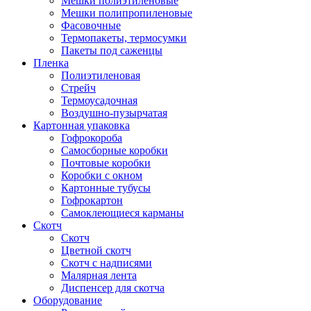
Мешки полиэтиленовые
Мешки полипропиленовые
Фасовочные
Термопакеты, термосумки
Пакеты под саженцы
Пленка
Полиэтиленовая
Стрейч
Термоусадочная
Воздушно-пузырчатая
Картонная упаковка
Гофрокороба
Самосборные коробки
Почтовые коробки
Коробки с окном
Картонные тубусы
Гофрокартон
Самоклеющиеся карманы
Скотч
Скотч
Цветной скотч
Скотч с надписями
Малярная лента
Диспенсер для скотча
Оборудование