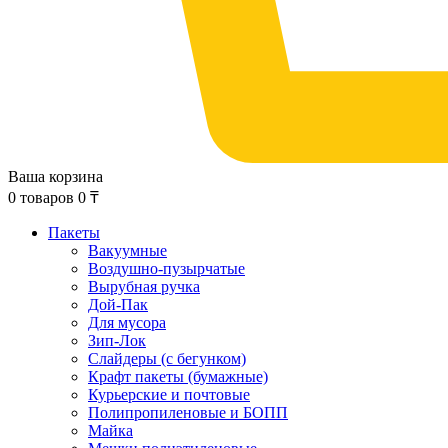
Ваша корзина
0
товаров
0
₸
Пакеты
Вакуумные
Воздушно-пузырчатые
Вырубная ручка
Дой-Пак
Для мусора
Зип-Лок
Слайдеры (с бегунком)
Крафт пакеты (бумажные)
Курьерские и почтовые
Полипропиленовые и БОПП
Майка