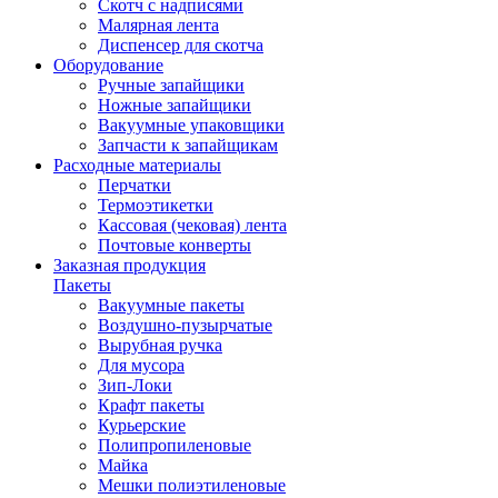
Скотч с надписями
Малярная лента
Диспенсер для скотча
Оборудование
Ручные запайщики
Ножные запайщики
Вакуумные упаковщики
Запчасти к запайщикам
Расходные материалы
Перчатки
Термоэтикетки
Кассовая (чековая) лента
Почтовые конверты
Заказная продукция
Пакеты
Вакуумные пакеты
Воздушно-пузырчатые
Вырубная ручка
Для мусора
Зип-Локи
Крафт пакеты
Курьерские
Полипропиленовые
Майка
Мешки полиэтиленовые