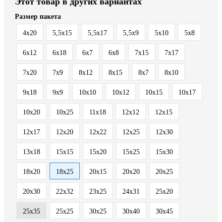
Этот товар в других вариантах
Размер пакета
4x20
5,5x15
5,5x17
5,5x9
5x10
5x8
6x12
6x18
6x7
6x8
7x15
7x17
7x20
7x9
8x12
8x15
8x7
8х10
9x18
9x9
10x10
10x12
10x15
10x17
10x20
10x25
11x18
12x12
12x15
12x17
12x20
12x22
12x25
12x30
13x18
15x15
15x20
15x25
15x30
18x20
18x25
20x15
20x20
20x25
20x30
22x32
23x25
24x31
25x20
25x35
25х25
30x25
30x40
30x45