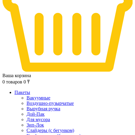
Ваша корзина
0
товаров
0
₸
Пакеты
Вакуумные
Воздушно-пузырчатые
Вырубная ручка
Дой-Пак
Для мусора
Зип-Лок
Слайдеры (с бегунком)