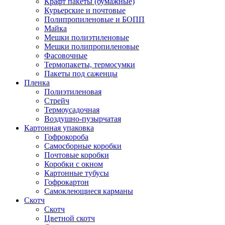
Крафт пакеты (бумажные)
Курьерские и почтовые
Полипропиленовые и БОПП
Майка
Мешки полиэтиленовые
Мешки полипропиленовые
Фасовочные
Термопакеты, термосумки
Пакеты под саженцы
Пленка
Полиэтиленовая
Стрейч
Термоусадочная
Воздушно-пузырчатая
Картонная упаковка
Гофрокороба
Самосборные коробки
Почтовые коробки
Коробки с окном
Картонные тубусы
Гофрокартон
Самоклеющиеся карманы
Скотч
Скотч
Цветной скотч