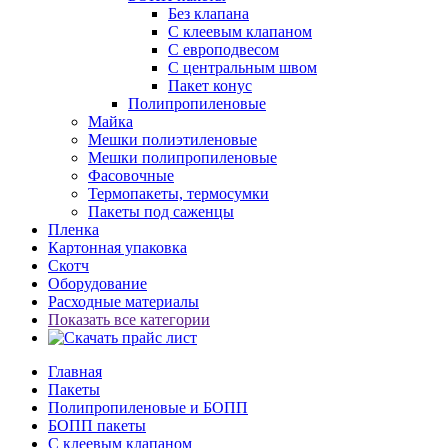
Без клапана
С клеевым клапаном
С европодвесом
С центральным швом
Пакет конус
Полипропиленовые
Майка
Мешки полиэтиленовые
Мешки полипропиленовые
Фасовочные
Термопакеты, термосумки
Пакеты под саженцы
Пленка
Картонная упаковка
Скотч
Оборудование
Расходные материалы
Показать все категории
Главная
Пакеты
Полипропиленовые и БОПП
БОПП пакеты
С клеевым клапаном