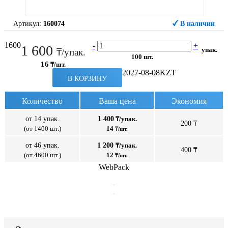
Артикул:
160074
В наличии
1600
-
+
1 600
упак.
₸/упак.
100 шт.
16
₸/шт.
2027-08-08
KZT
В КОРЗИНУ
Количество
Ваша цена
Экономия
от 14 упак.
1 400
₸/упак.
200 ₸
(от 1400 шт.)
14
₸/шт.
от 46 упак.
1 200
₸/упак.
400 ₸
(от 4600 шт.)
12
₸/шт.
WebPack